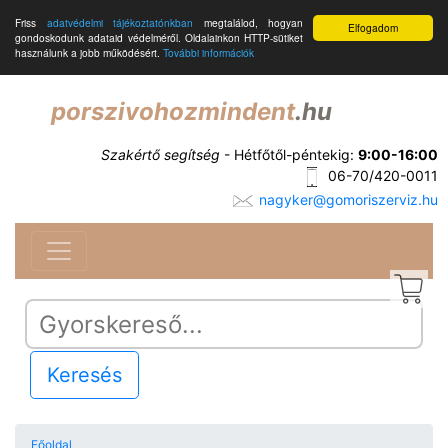
Friss
adatvédelmi tájékoztatónkban
megtalálod, hogyan
Elfogadom
gondoskodunk adataid védelméről. Oldalainkon HTTP-sütiket
használunk a jobb működésért.
További információk
porszivohozmindent
.hu
Szakértő segítség
- Hétfőtől-péntekig:
9:00-16:00
06-70/420-0011
nagyker@gomoriszerviz.hu
Keresés
Főoldal