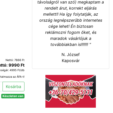
távolságról van szó) megkaptam a
rendelt árut, korrekt eljárás
mellett!! Ha így folytatják, az
ország legnépszerűbb internetes
cége lehet! Én biztosan
reklámozni fogom őket, és
maradok vásárlójuk a
továbbiakban is!!!!!!! "
N. József
Kaposvár
Nettó: 7866 Ft
ttó: 9990 Ft
ységár: 4995 Ft/db
rtalmazza az ÁFA-t!
Kosárba
Készleten van