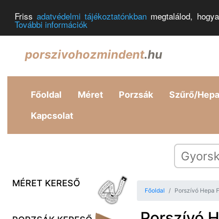
Friss
adatvédelmi tájékoztatónkban
megtalálod, hogya
További információk
porszivohozmindent
.hu
Főoldal
Méret
Porzsák
Szűrő/Hep
Kapcsolat
MÉRET KERESŐ
Főoldal
Porszívó Hepa F
Porszívó H