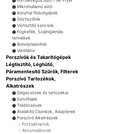
Forrólevegős Sütő / Air Fryer
⚫
Mikrohullámú sütő
⚫
Konyhai Robotgépek
⚫
Gőztisztítók
⚫
Víztisztító kancsók
⚫
Fogkefék, Szájhigiéniás
⚫
termékek
Boholytalanítók
⚫
Ventilátor
⚫
Porszívók és Takarítógépek
Légtisztító, Léghűtő,
Páramentesítő Szűrők, Filterek
Porszívó Tartozékok,
Alkatrészek
Gégecsövek és tartozékai
⚫
Szívófejek
⚫
Toldócsövek
⚫
Átalakító Csonkok, Adapterek
⚫
Porszívó Alkatrészek
⚫
Porzsáktartók
♢
Akkumulátorok
♢