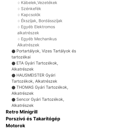
Kábelek,Vezetékek
♢
Szénkefék
♢
Kapcsolók
♢
Ékszíjak, Bordásszíjak
♢
Egyéb Elektromos
♢
alkatrészek
Egyéb Mechanikus
♢
Alkatrészek
Portartályok, Vizes Tartályok és
⚫
tartozékai
ETA Gyári Tartozékok,
⚫
Alkatrészek
HAUSMEISTER Gyári
⚫
Tartozékok, Alkatrészek
THOMAS Gyári Tartozékok,
⚫
Alkatrészek
Sencor Gyári Tartozékok,
⚫
Alkatrészek
Retro Minigrill
Porszívó és Takarítógép
Motorok