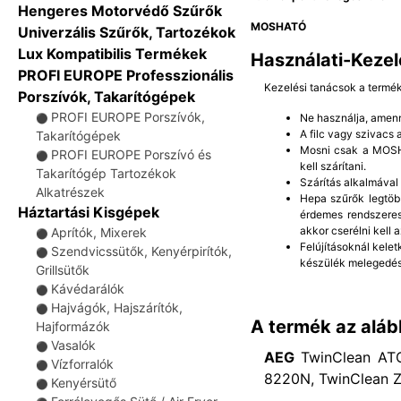
Hengeres Motorvédő Szűrők
MOSHATÓ
Univerzális Szűrők, Tartozékok
Lux Kompatibilis Termékek
Használati-Kezel
PROFI EUROPE Professzionális
Kezelési tanácsok a termé
Porszívók, Takarítógépek
PROFI EUROPE Porszívók,
Ne használja, amenn
⚫
A filc vagy szivacs
Takarítógépek
Mosni csak a MOSHA
PROFI EUROPE Porszívó és
⚫
kell szárítani.
Takarítógép Tartozékok
Szárítás alkalmával
Alkatrészek
Hepa szűrők legtöb
Háztartási Kisgépek
érdemes rendszeres
akkor cserélni kell a
Aprítók, Mixerek
⚫
Felújításoknál kelet
Szendvicssütők, Kenyérpirítók,
⚫
készülék melegedés
Grillsütők
Kávédarálók
⚫
Hajvágók, Hajszárítók,
⚫
A termék az aláb
Hajformázók
Vasalók
⚫
AEG
TwinClean ATC
Vízforralók
⚫
8220N, TwinClean Z
Kenyérsütő
⚫