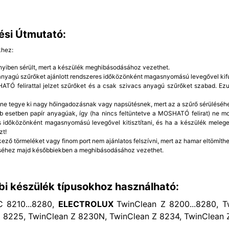
ési Útmutató:
khez:
yiben sérült, mert a készülék meghibásodásához vezethet.
 anyagú szűrőket ajánlott rendszeres időközönként magasnyomású levegővel kifú
TÓ felirattal jelzet szűrőket és a csak szivacs anyagú szűrőket szabad. Ezut
 ne tegye ki nagy hőingadozásnak vagy napsütésnek, mert az a szűrő sérüléséh
b esetben papír anyagúak, így (ha nincs feltüntetve a MOSHATÓ felirat) ne mo
 időközönként magasnyomású levegővel kitisztítani, és ha a készülék meleg
zt!
kező törmeléket vagy finom port nem ajánlatos felszívni, mert az hamar eltömíthet
éhez majd későbbiekben a meghibásodásához vezethet.
bi készülék típusokhoz használható:
 8210...8280,
ELECTROLUX
TwinClean Z 8200...8280, T
 8225, TwinClean Z 8230N, TwinClean Z 8234, TwinClean 