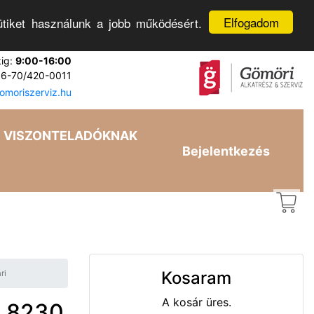
Elfogadom
tiket használunk a jobb működésért.
kig:
9:00-16:00
6-70/420-0011
moriszerviz.hu
VISZONTELADÓKNAK
Bejelentkezés
ri
Kosaram
A kosár üres.
Z 8230