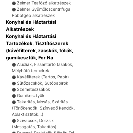
Zelmer Teafőző alkatrészek
⚫
Zelmer Gyümölcscentrifuga,
⚫
Robotgép alkatrészek
Konyhai és Háztartási
Alkatrészek
Konyhai és Háztartási
Tartozékok, Tisztítószerek
(kávéfilterek, zacskók, fóliák,
gumikesztűk, For Na
Aluóliák, Fissentartó tasakok,
⚫
Mélyhűtő termékek
Kávéfilterek (Tartós, Papír)
⚫
Sütőzacskók, Sütőpapírok
⚫
Szemeteszsákok
⚫
Gumikesztyűk
⚫
Takarítás, Mosás, Szárítás
⚫
(Törlőkendők, Színvédő kendők,
Ablaktisztítók...)
Szivacsok, Dörzsik
⚫
(Mosogatás, Takarítás)
Felmosó Eszközök (Vödör, Fej,