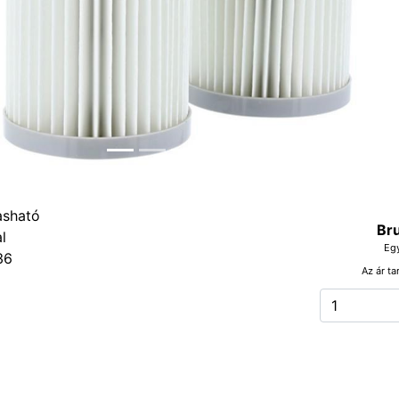
Bru
Eg
36
Az ár ta