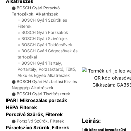
Alkatrészek
BOSCH Gyári Porszívó
⚫
Tartozékok, Alkatrészek
BOSCH Gyári Szűrők és
♢
Filterek
BOSCH Gyári Porzsákok
♢
BOSCH Gyári Szívófejek
♢
BOSCH Gyári Toldócsövek
♢
BOSCH Gyári Gégecsövek és
♢
tartozékai
BOSCH Gyári Tartály,
♢
Portartály, Porzsáktartó, Töltő,
Akku és Egyéb Alkatrészek
BOSCH Gyári Háztartási Kis- és
⚫
Cikkszám:
GA35
Nagygép Alkatrészek
BOSCH Gyári Tisztítószerek
⚫
IPARI Mikroszálas porzsák
HEPA Filterek
Porszívó Szűrők, Filterek
Leírás:
Porszívó Szűrők, Filterek
⚫
Páraelszívó Szűrők, Filterek
1db központi levegőszűrő