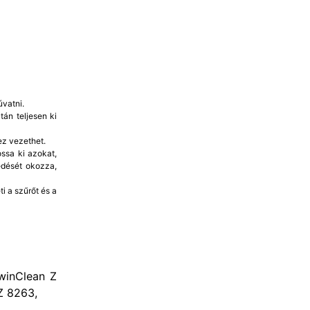
vatni.
án teljesen ki
ez vezethet.
ssa ki azokat,
edését okozza,
i a szűrőt és a
winClean Z
Z 8263,