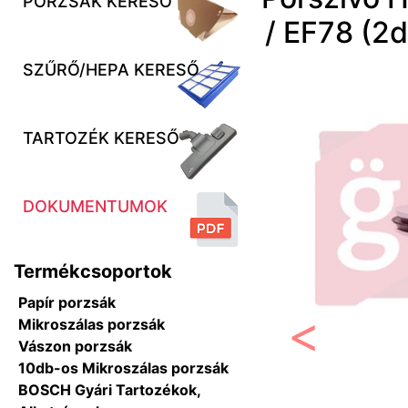
PORZSÁK KERESŐ
/ EF78 (
SZŰRŐ/HEPA KERESŐ
TARTOZÉK KERESŐ
DOKUMENTUMOK
Termékcsoportok
Papír porzsák
Mikroszálas porzsák
Vászon porzsák
Előző
10db-os Mikroszálas porzsák
BOSCH Gyári Tartozékok,