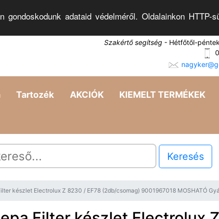
n gondoskodunk adataid védelméről. Oldalainkon HTTP-sü
Szakértő segítség
- Hétfőtől-pénte
0
nagyker@go
a
Tartozék
AKCIÓK
KIEMELT TERMÉKEK
Keresés
ilter készlet Electrolux Z 8230 / EF78 (2db/csomag) 9001967018 MOSHATÓ Gyá
epa Filter készlet Electrolux 