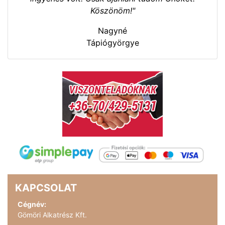
Köszönöm!"
Nagyné
Tápiógyörgye
KAPCSOLAT
Cégnév:
Gömöri Alkatrész Kft.