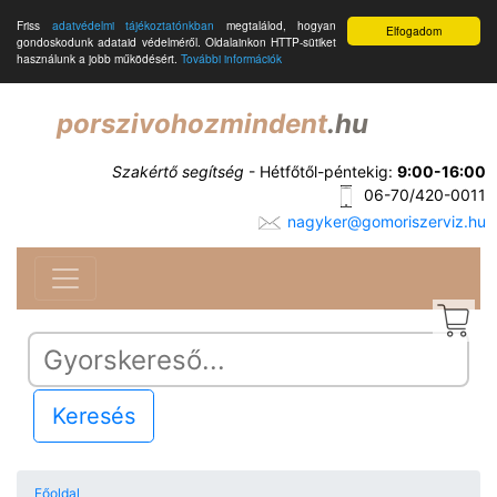
Friss
adatvédelmi tájékoztatónkban
megtalálod, hogyan
Elfogadom
gondoskodunk adataid védelméről. Oldalainkon HTTP-sütiket
használunk a jobb működésért.
További információk
porszivohozmindent
.hu
Szakértő segítség
- Hétfőtől-péntekig:
9:00-16:00
06-70/420-0011
nagyker@gomoriszerviz.hu
Keresés
Főoldal