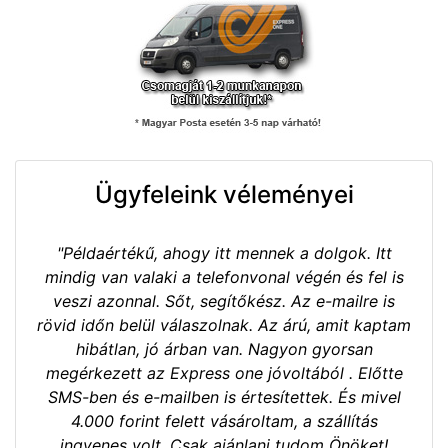
Ügyfeleink véleményei
"Példaértékű, ahogy itt mennek a dolgok. Itt
mindig van valaki a telefonvonal végén és fel is
veszi azonnal. Sőt, segítőkész. Az e-mailre is
rövid időn belül válaszolnak. Az árú, amit kaptam
hibátlan, jó árban van. Nagyon gyorsan
megérkezett az Express one jóvoltából . Előtte
SMS-ben és e-mailben is értesítettek. És mivel
4.000 forint felett vásároltam, a szállítás
ingyenes volt. Csak ajánlani tudom Önöket!