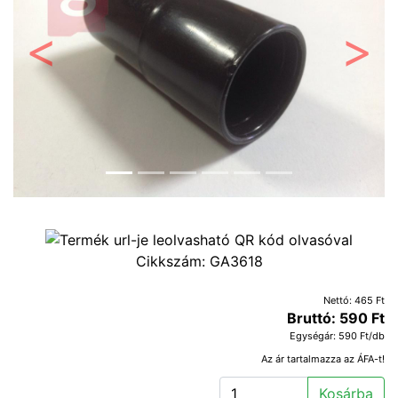
Előző
Követ
Cikkszám:
GA3618
Nettó: 465 Ft
Bruttó: 590 Ft
Egységár: 590 Ft/db
Az ár tartalmazza az ÁFA-t!
Kosárba