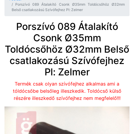
Porszívó 089 Átalakító Csonk Ø35mm Toldócsőhöz Ø32mm
Belső csatlakozású Szívófejhez Pl: Zelmer
Porszívó 089 Átalakító
Csonk Ø35mm
Toldócsőhöz Ø32mm Belső
csatlakozású Szívófejhez
Pl: Zelmer
Termék csak olyan szívófejhez alkalmas ami a
tóldócsőbe belsőleg illeszkedik. Toldócső külső
részére illeszkedő szívófejhez nem megfelelő!!!