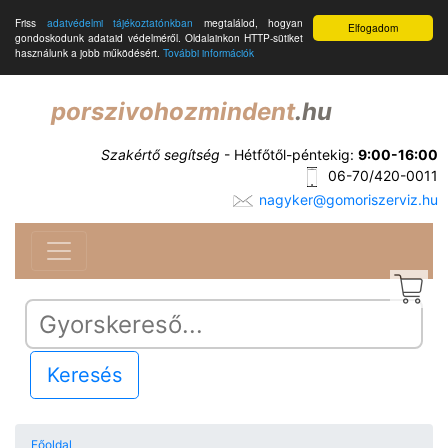
Friss
adatvédelmi tájékoztatónkban
megtalálod, hogyan
Elfogadom
gondoskodunk adataid védelméről. Oldalainkon HTTP-sütiket
használunk a jobb működésért.
További információk
porszivohozmindent
.hu
Szakértő segítség
- Hétfőtől-péntekig:
9:00-16:00
06-70/420-0011
nagyker@gomoriszerviz.hu
Keresés
Főoldal