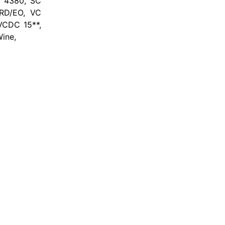
C 4380, SC
RD/EO, VC
CDC 15**,
ine,