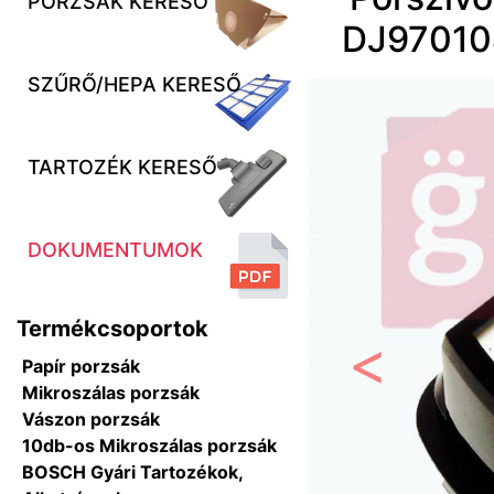
PORZSÁK KERESŐ
DJ970104
SZŰRŐ/HEPA KERESŐ
TARTOZÉK KERESŐ
DOKUMENTUMOK
Termékcsoportok
Papír porzsák
Előző
Mikroszálas porzsák
Vászon porzsák
10db-os Mikroszálas porzsák
BOSCH Gyári Tartozékok,