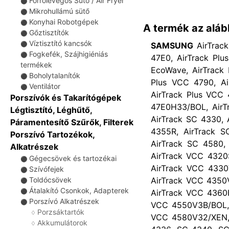
Forrólevegős Sütő / Air Fryer
⚫
Mikrohullámú sütő
⚫
Konyhai Robotgépek
⚫
A termék az aláb
Gőztisztítók
⚫
Víztisztító kancsók
SAMSUNG
AirTrac
⚫
Fogkefék, Szájhigiéniás
⚫
47E0, AirTrack Plu
termékek
EcoWave, AirTrack
Boholytalanítók
⚫
Plus VCC 4790, Ai
Ventilátor
⚫
AirTrack Plus VCC
Porszívók és Takarítógépek
47E0H33/BOL, AirT
Légtisztító, Léghűtő,
AirTrack SC 4330, 
Páramentesítő Szűrők, Filterek
4355R, AirTrack S
Porszívó Tartozékok,
AirTrack SC 4580,
Alkatrészek
AirTrack VCC 4320
Gégecsövek és tartozékai
⚫
AirTrack VCC 4330
Szívófejek
⚫
AirTrack VCC 4350
Toldócsövek
⚫
Átalakító Csonkok, Adapterek
AirTrack VCC 4360
⚫
Porszívó Alkatrészek
⚫
VCC 4550V3B/BOL, 
Porzsáktartók
♢
VCC 4580V32/XEN, 
Akkumulátorok
♢