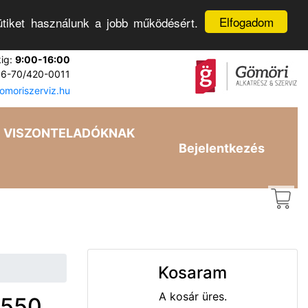
Elfogadom
tiket használunk a jobb működésért.
kig:
9:00-16:00
6-70/420-0011
moriszerviz.hu
VISZONTELADÓKNAK
Bejelentkezés
Kosaram
A kosár üres.
4550