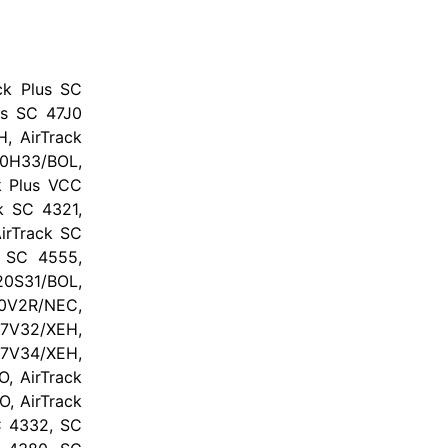
ck Plus SC
us SC 47J0
, AirTrack
90H33/BOL,
k Plus VCC
k SC 4321,
irTrack SC
k SC 4555,
20S31/BOL,
30V2R/NEC,
37V32/XEH,
57V34/XEH,
, AirTrack
, AirTrack
C 4332, SC