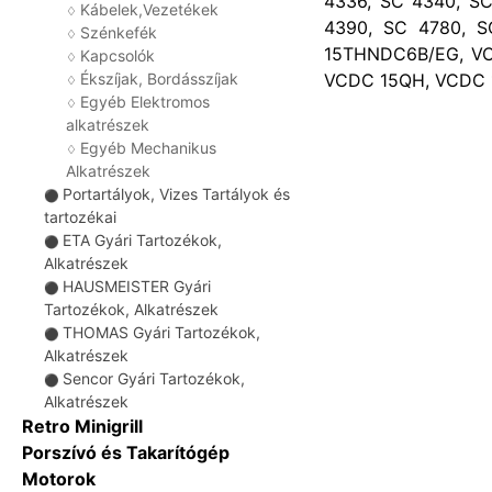
4336, SC 4340, SC
Kábelek,Vezetékek
♢
4390, SC 4780, S
Szénkefék
♢
15THNDC6B/EG, VC
Kapcsolók
♢
VCDC 15QH, VCDC 1
Ékszíjak, Bordásszíjak
♢
Egyéb Elektromos
♢
alkatrészek
Egyéb Mechanikus
♢
Alkatrészek
Portartályok, Vizes Tartályok és
⚫
tartozékai
ETA Gyári Tartozékok,
⚫
Alkatrészek
HAUSMEISTER Gyári
⚫
Tartozékok, Alkatrészek
THOMAS Gyári Tartozékok,
⚫
Alkatrészek
Sencor Gyári Tartozékok,
⚫
Alkatrészek
Retro Minigrill
Porszívó és Takarítógép
Motorok