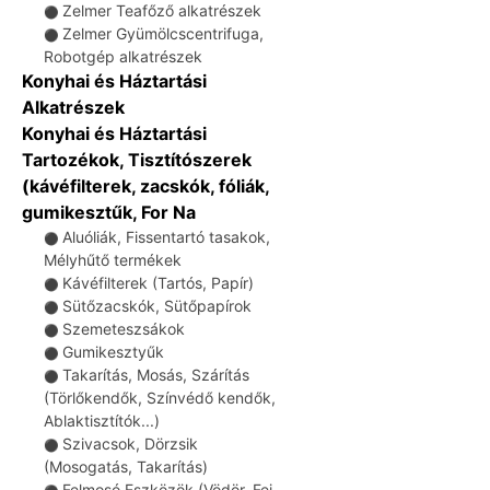
Zelmer Teafőző alkatrészek
⚫
Zelmer Gyümölcscentrifuga,
⚫
Robotgép alkatrészek
Konyhai és Háztartási
Alkatrészek
Konyhai és Háztartási
Tartozékok, Tisztítószerek
(kávéfilterek, zacskók, fóliák,
gumikesztűk, For Na
Aluóliák, Fissentartó tasakok,
⚫
Mélyhűtő termékek
Kávéfilterek (Tartós, Papír)
⚫
Sütőzacskók, Sütőpapírok
⚫
Szemeteszsákok
⚫
Gumikesztyűk
⚫
Takarítás, Mosás, Szárítás
⚫
(Törlőkendők, Színvédő kendők,
Ablaktisztítók...)
Szivacsok, Dörzsik
⚫
(Mosogatás, Takarítás)
Felmosó Eszközök (Vödör, Fej,