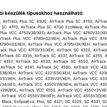
bi készülék típusokhoz használható:
k, AirTrack Plus SC 43U0, AirTrack Plus SC 4750, AirTra
s SC 47F0, AirTrack Plus SC 47G0 EcoWave, AirTrack Pl
 Plus VCC 4750V3R/XEO, AirTrack Plus VCC 4780V32/XEH
rTrack Plus VCC 4790H32/XEH, AirTrack Plus VCC 47
 4790H33/XEH, AirTrack Plus VCC 4795H3K/XEH, AirTrac
rack Plus VCC 47F0V32/XEH, AirTrack SC 4320, AirTrac
AirTrack SC 4335, AirTrack SC 4337, AirTrack SC 4355, A
C 4357, AirTrack SC 4530, AirTrack SC 4550, AirTrac
 AirTrack SC 4581, AirTrack SC 4590, AirTrack VCC 43
S3B/XEH, AirTrack VCC 4321S3K/XEH, AirTrack VCC 43
V31/XEH, AirTrack VCC 4335V31/XEH, AirTrack VCC 43
V34/XEG, AirTrack VCC 4350V3W/XEH, AirTrack VCC 43
H3W/BOL, AirTrack VCC 4550, AirTrack VCC 4550V31/XEO
AirTrack VCC 4550V3W/XEH, AirTrack VCC 4555V3O/XEO
Black, EclipseEco, Plus, SC 4321, SC 4325, SC 4331, S