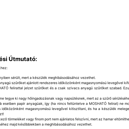
ési Útmutató:
khez:
yiben sérült, mert a készülék meghibásodásához vezethet.
 anyagú szűrőket ajánlott rendszeres időközönként magasnyomású levegővel kifú
TÓ felirattal jelzet szűrőket és a csak szivacs anyagú szűrőket szabad. Ezut
 ne tegye ki nagy hőingadozásnak vagy napsütésnek, mert az a szűrő sérüléséh
b esetben papír anyagúak, így (ha nincs feltüntetve a MOSHATÓ felirat) ne mo
 időközönként magasnyomású levegővel kitisztítani, és ha a készülék meleg
zt!
kező törmeléket vagy finom port nem ajánlatos felszívni, mert az hamar eltömíthet
éhez majd későbbiekben a meghibásodásához vezethet.