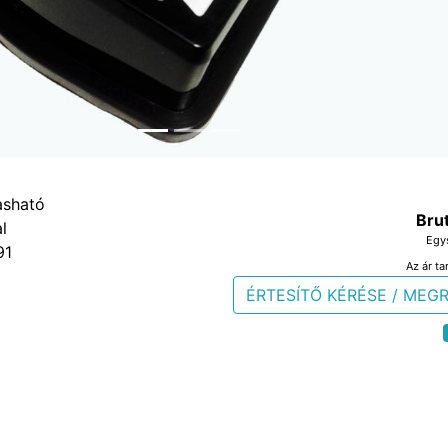
Bru
Egy
91
Az ár ta
ÉRTESÍTŐ KÉRÉSE / MEG