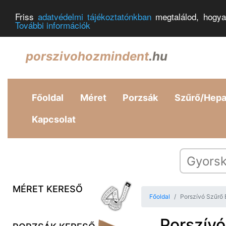
Friss
adatvédelmi tájékoztatónkban
megtalálod, hogya
További információk
porszivohozmindent
.hu
Főoldal
Méret
Porzsák
Szűrő/Hep
Kapcsolat
MÉRET KERESŐ
Főoldal
Porszívó Szűrő
Porszív