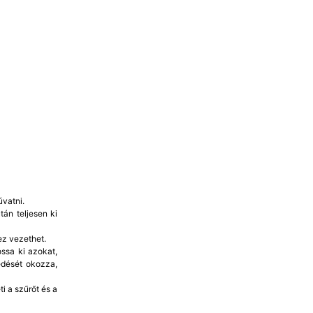
vatni.
án teljesen ki
ez vezethet.
ssa ki azokat,
edését okozza,
i a szűrőt és a