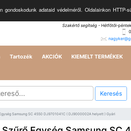
n gondoskodunk adataid védelméről. Oldalainkon HTTP-sü
Szakértő segítség
- Hétfőtől-pénte
0
nagyker@go
a
Tartozék
AKCIÓK
KIEMELT TERMÉKEK
Keresés
 Egység Samsung SC 4550 DJ9701041C ( DJ9000002A helyett ) Gyári
ó Szűrő Egység Samsung SC 