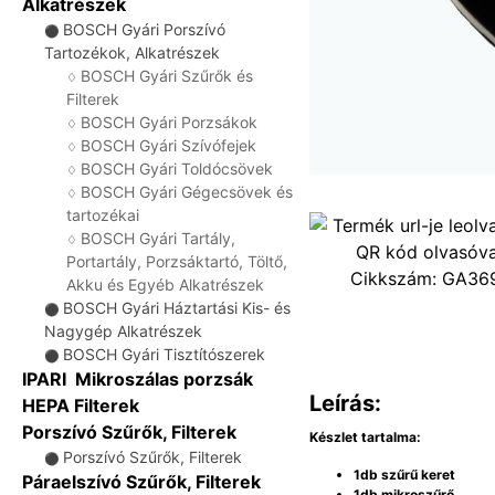
Alkatrészek
BOSCH Gyári Porszívó
⚫
Tartozékok, Alkatrészek
BOSCH Gyári Szűrők és
♢
Filterek
BOSCH Gyári Porzsákok
♢
BOSCH Gyári Szívófejek
♢
BOSCH Gyári Toldócsövek
♢
BOSCH Gyári Gégecsövek és
♢
tartozékai
BOSCH Gyári Tartály,
♢
Portartály, Porzsáktartó, Töltő,
Cikkszám:
GA36
Akku és Egyéb Alkatrészek
BOSCH Gyári Háztartási Kis- és
⚫
Nagygép Alkatrészek
BOSCH Gyári Tisztítószerek
⚫
IPARI Mikroszálas porzsák
Leírás:
HEPA Filterek
Porszívó Szűrők, Filterek
Készlet tartalma:
Porszívó Szűrők, Filterek
⚫
1db szűrű keret
Páraelszívó Szűrők, Filterek
1db mikroszűrő