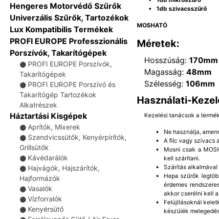
Hengeres Motorvédő Szűrők
1db szivacsszűrő
Univerzális Szűrők, Tartozékok
MOSHATÓ
Lux Kompatibilis Termékek
PROFI EUROPE Professzionális
Méretek:
Porszívók, Takarítógépek
Hosszúság:
170mm
PROFI EUROPE Porszívók,
⚫
Magasság:
48mm
Takarítógépek
Szélesség:
106mm
PROFI EUROPE Porszívó és
⚫
Takarítógép Tartozékok
Használati-Kezel
Alkatrészek
Háztartási Kisgépek
Kezelési tanácsok a termé
Aprítók, Mixerek
⚫
Ne használja, amenn
Szendvicssütők, Kenyérpirítók,
⚫
A filc vagy szivacs
Grillsütők
Mosni csak a MOSHA
Kávédarálók
kell szárítani.
⚫
Szárítás alkalmával
Hajvágók, Hajszárítók,
⚫
Hepa szűrők legtöb
Hajformázók
érdemes rendszeres
Vasalók
⚫
akkor cserélni kell a
Vízforralók
⚫
Felújításoknál kelet
Kenyérsütő
⚫
készülék melegedés