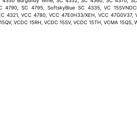
 4350 Burgundy Wine, SC 4352, SC 4360, SC 4370, S
C 4790, SC 4795, SoftskyBlue SC 4335, VC 15SVNDC
C 4321, VCC 4780, VCC 47E0H33/XEH, VCC 47G0V37, V
5QV, VCDC 15RH, VCDC 15SV, VCDC 15TH, VCMA 15QS, W