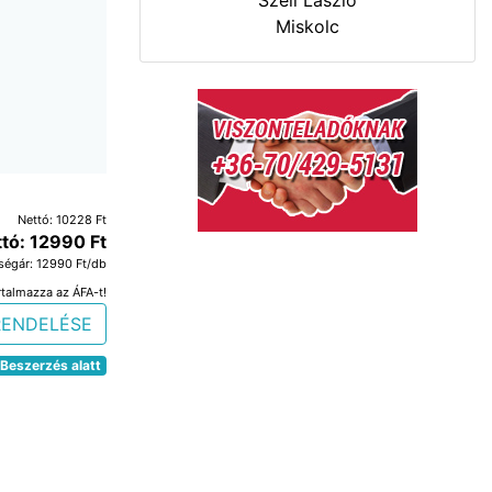
Szeli László
Miskolc
Nettó: 10228 Ft
ttó: 12990 Ft
ségár: 12990 Ft/db
rtalmazza az ÁFA-t!
RENDELÉSE
Beszerzés alatt