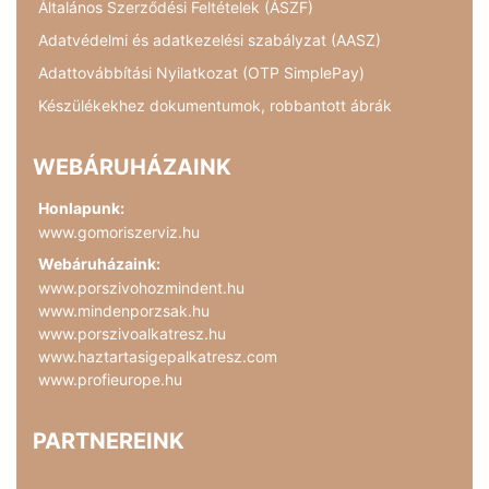
Általános Szerződési Feltételek (ÁSZF)
Adatvédelmi és adatkezelési szabályzat (AASZ)
Adattovábbítási Nyilatkozat (OTP SimplePay)
Készülékekhez dokumentumok, robbantott ábrák
WEBÁRUHÁZAINK
Honlapunk:
www.gomoriszerviz.hu
Webáruházaink:
www.porszivohozmindent.hu
www.mindenporzsak.hu
www.porszivoalkatresz.hu
www.haztartasigepalkatresz.com
www.profieurope.hu
PARTNEREINK