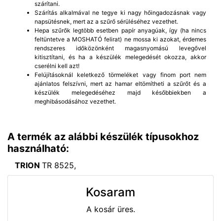
szárítani.
Szárítás alkalmával ne tegye ki nagy hőingadozásnak vagy
napsütésnek, mert az a szűrő sérüléséhez vezethet.
Hepa szűrők legtöbb esetben papír anyagúak, így (ha nincs
feltüntetve a MOSHATÓ felirat) ne mossa ki azokat, érdemes
rendszeres időközönként magasnyomású levegővel
kitisztítani, és ha a készülék melegedését okozza, akkor
cserélni kell azt!
Felújításoknál keletkező törmeléket vagy finom port nem
ajánlatos felszívni, mert az hamar eltömítheti a szűrőt és a
készülék melegedéséhez majd későbbiekben a
meghibásodásához vezethet.
A termék az alábbi készülék típusokhoz
használható:
TRION
TR 8525,
Kosaram
A kosár üres.