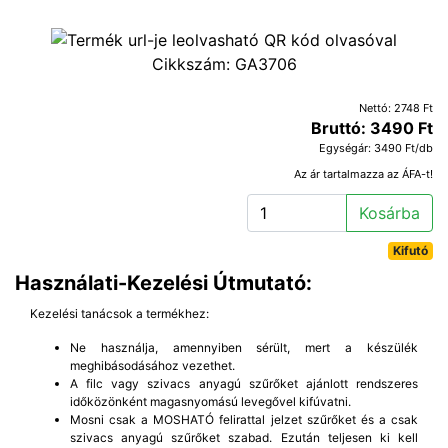
Cikkszám:
GA3706
Nettó: 2748 Ft
Bruttó: 3490 Ft
Egységár: 3490 Ft/db
Az ár tartalmazza az ÁFA-t!
Kosárba
Kifutó
Használati-Kezelési Útmutató:
Kezelési tanácsok a termékhez:
Ne használja, amennyiben sérült, mert a készülék
meghibásodásához vezethet.
A filc vagy szivacs anyagú szűrőket ajánlott rendszeres
időközönként magasnyomású levegővel kifúvatni.
Mosni csak a MOSHATÓ felirattal jelzet szűrőket és a csak
szivacs anyagú szűrőket szabad. Ezután teljesen ki kell