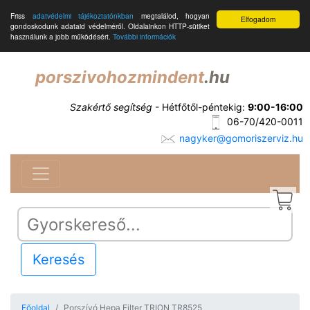
Friss
adatvédelmi tájékoztatónkban
megtalálod, hogyan
Elfogadom
gondoskodunk adataid védelméről. Oldalainkon HTTP-sütiket
használunk a jobb működésért.
További információk
porszivohozmindent
.hu
Szakértő segítség
- Hétfőtől-péntekig:
9:00-16:00
06-70/420-0011
nagyker@gomoriszerviz.hu
Keresés
Főoldal
Porszívó Hepa Filter TRION TR8525