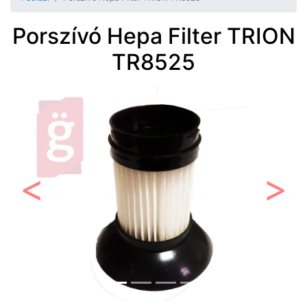
Porszívó Hepa Filter TRION
TR8525
Előző
Követ