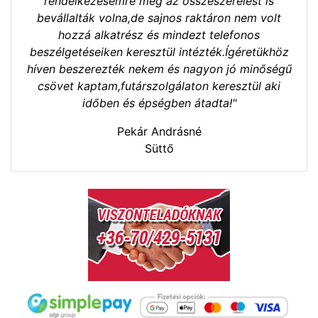
rendelkezésemre még az összeszerelést is
bevállalták volna,de sajnos raktáron nem volt
hozzá alkatrész és mindezt telefonos
beszélgetéseiken keresztül intézték.Ígéretükhöz
híven beszerezték nekem és nagyon jó minőségű
csövet kaptam,futárszolgálaton keresztül aki
időben és épségben átadta!"
Pekár Andrásné
Süttő