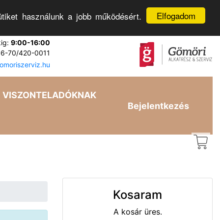
Elfogadom
tiket használunk a jobb működésért.
kig:
9:00-16:00
6-70/420-0011
moriszerviz.hu
VISZONTELADÓKNAK
Bejelentkezés
Kosaram
A kosár üres.