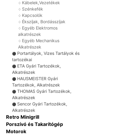
Kábelek,Vezetékek
♢
Szénkefék
♢
Kapcsolók
♢
Ékszíjak, Bordásszíjak
♢
Egyéb Elektromos
♢
alkatrészek
Egyéb Mechanikus
♢
Alkatrészek
Portartályok, Vizes Tartályok és
⚫
tartozékai
ETA Gyári Tartozékok,
⚫
Alkatrészek
HAUSMEISTER Gyári
⚫
Tartozékok, Alkatrészek
THOMAS Gyári Tartozékok,
⚫
Alkatrészek
Sencor Gyári Tartozékok,
⚫
Alkatrészek
Retro Minigrill
Porszívó és Takarítógép
Motorok