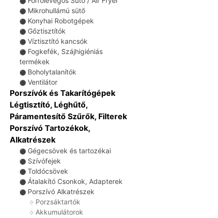
Forrólevegős Sütő / Air Fryer
⚫
Mikrohullámú sütő
⚫
Konyhai Robotgépek
⚫
Gőztisztítók
⚫
Víztisztító kancsók
⚫
Fogkefék, Szájhigiéniás
⚫
termékek
Boholytalanítók
⚫
Ventilátor
⚫
Porszívók és Takarítógépek
Légtisztító, Léghűtő,
Páramentesítő Szűrők, Filterek
Porszívó Tartozékok,
Alkatrészek
Gégecsövek és tartozékai
⚫
Szívófejek
⚫
Toldócsövek
⚫
Átalakító Csonkok, Adapterek
⚫
Porszívó Alkatrészek
⚫
Porzsáktartók
♢
Akkumulátorok
♢