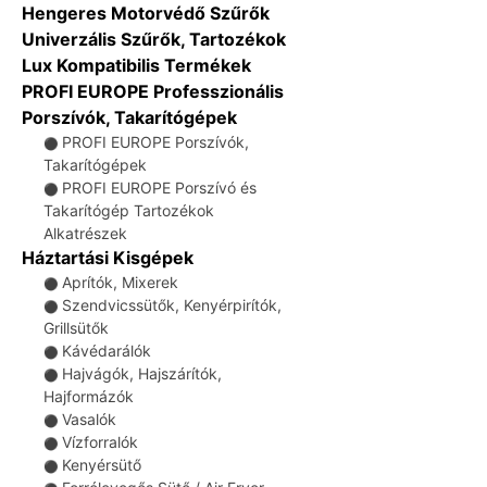
Hengeres Motorvédő Szűrők
Univerzális Szűrők, Tartozékok
Lux Kompatibilis Termékek
PROFI EUROPE Professzionális
Porszívók, Takarítógépek
PROFI EUROPE Porszívók,
⚫
Takarítógépek
PROFI EUROPE Porszívó és
⚫
Takarítógép Tartozékok
Alkatrészek
Háztartási Kisgépek
Aprítók, Mixerek
⚫
Szendvicssütők, Kenyérpirítók,
⚫
Grillsütők
Kávédarálók
⚫
Hajvágók, Hajszárítók,
⚫
Hajformázók
Vasalók
⚫
Vízforralók
⚫
Kenyérsütő
⚫