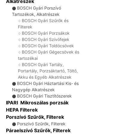
Alkatrészek
BOSCH Gyári Porszívó
⚫
Tartozékok, Alkatrészek
BOSCH Gyári Szűrők és
♢
Filterek
BOSCH Gyári Porzsákok
♢
BOSCH Gyári Szívófejek
♢
BOSCH Gyári Toldócsövek
♢
BOSCH Gyári Gégecsövek és
♢
tartozékai
BOSCH Gyári Tartály,
♢
Portartály, Porzsáktartó, Töltő,
Akku és Egyéb Alkatrészek
BOSCH Gyári Háztartási Kis- és
⚫
Nagygép Alkatrészek
BOSCH Gyári Tisztítószerek
⚫
IPARI Mikroszálas porzsák
HEPA Filterek
Porszívó Szűrők, Filterek
Porszívó Szűrők, Filterek
⚫
Páraelszívó Szűrők, Filterek