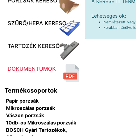
PORZSÁK KERESŐ
A KERESETT TER
Lehetséges ok:
Nem létezett, vagy
SZŰRŐ/HEPA KERESŐ
korábban törölve le
TARTOZÉK KERESŐ
DOKUMENTUMOK
Termékcsoportok
Papír porzsák
Mikroszálas porzsák
Vászon porzsák
10db-os Mikroszálas porzsák
BOSCH Gyári Tartozékok,