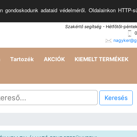
n gondoskodunk adataid védelméről. Oldalainkon HTTP-sü
Szakértő segítség
- Hétfőtől-pénte
0
nagyker@go
a
Tartozék
AKCIÓK
KIEMELT TERMÉKEK
Keresés