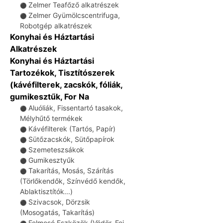
Zelmer Teafőző alkatrészek
⚫
Zelmer Gyümölcscentrifuga,
⚫
Robotgép alkatrészek
Konyhai és Háztartási
Alkatrészek
Konyhai és Háztartási
Tartozékok, Tisztítószerek
(kávéfilterek, zacskók, fóliák,
gumikesztűk, For Na
Aluóliák, Fissentartó tasakok,
⚫
Mélyhűtő termékek
Kávéfilterek (Tartós, Papír)
⚫
Sütőzacskók, Sütőpapírok
⚫
Szemeteszsákok
⚫
Gumikesztyűk
⚫
Takarítás, Mosás, Szárítás
⚫
(Törlőkendők, Színvédő kendők,
Ablaktisztítók...)
Szivacsok, Dörzsik
⚫
(Mosogatás, Takarítás)
Felmosó Eszközök (Vödör, Fej,