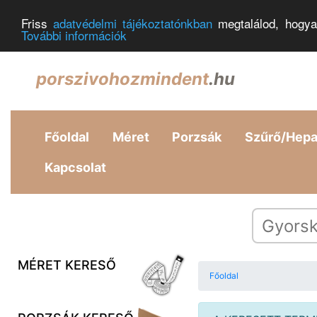
Friss
adatvédelmi tájékoztatónkban
megtalálod, hogya
További információk
porszivohozmindent
.hu
Főoldal
Méret
Porzsák
Szűrő/Hep
Kapcsolat
MÉRET KERESŐ
Főoldal