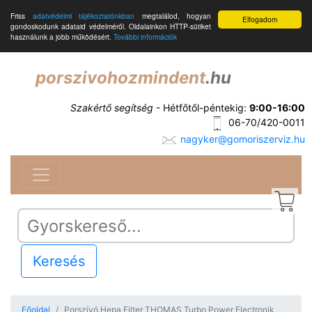
Friss
adatvédelmi tájékoztatónkban
megtalálod, hogyan
Elfogadom
gondoskodunk adataid védelméről. Oldalainkon HTTP-sütiket
használunk a jobb működésért.
További információk
porszivohozmindent
.hu
Szakértő segítség
- Hétfőtől-péntekig:
9:00-16:00
06-70/420-0011
nagyker@gomoriszerviz.hu
Keresés
Főoldal
Porszívó Hepa Filter THOMAS Turbo Power Electronik