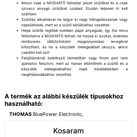
Mosni csak a MOSHATÓ felirattal jelzet szűrőket és a csak
szivacs anyagú szűrőket szabad. Ezután teljesen ki kell
szárítani.
Szárítás alkalmával ne tegye ki nagy hőingadozásnak vagy
napsütésnek, mert az a szűrő sérüléséhez vezethet.
Hepa szűrők legtöbb esetben papír anyagúak, így (ha nincs
feltüntetve a MOSHATÓ felirat) ne mossa ki azokat, érdemes
rendszeres időközönként magasnyomású levegővel
kitisztítani, és ha a készülék melegedését okozza, akkor
cserélni kell azt!
Felújításoknál keletkező törmeléket vagy finom port nem
ajánlatos felszívni, mert az hamar eltömítheti a szűrőt és a
készülék melegedéséhez majd későbbiekben a
meghibásodásához vezethet.
A termék az alábbi készülék típusokhoz
használható:
THOMAS
BluePower Electronic,
Kosaram