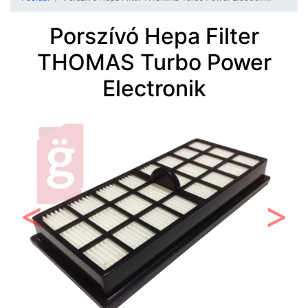
Porszívó Hepa Filter
THOMAS Turbo Power
Electronik
Előző
Követ