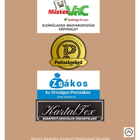
Gömöri Alkatrész Korlátolt Felelősségű Társaság