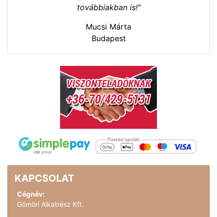
továbbiakban is!"
Mucsi Márta
Budapest
KAPCSOLAT
Cégnév:
Gömöri Alkatrész Kft.