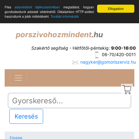
Friss
adatvédelmi tájékoztatónkban
megtalálod, hogyan
Elfogadom
gondoskodunk adataid védelméről. Oldalainkon HTTP-sütiket
használunk a jobb működésért.
További információk
porszivohozmindent
.hu
Szakértő segítség
- Hétfőtől-péntekig:
9:00-16:00
06-70/420-0011
nagyker@gomoriszerviz.hu
Keresés
Főoldal