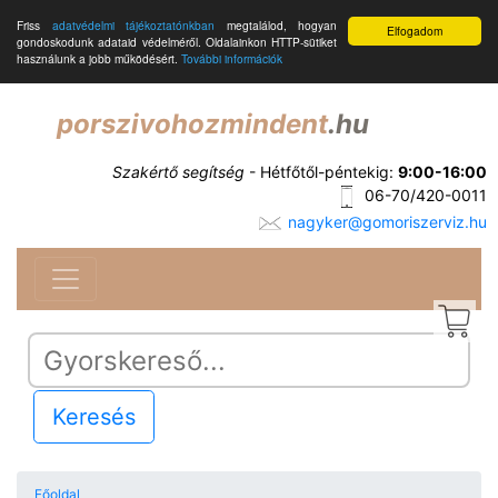
Friss
adatvédelmi tájékoztatónkban
megtalálod, hogyan
Elfogadom
gondoskodunk adataid védelméről. Oldalainkon HTTP-sütiket
használunk a jobb működésért.
További információk
porszivohozmindent
.hu
Szakértő segítség
- Hétfőtől-péntekig:
9:00-16:00
06-70/420-0011
nagyker@gomoriszerviz.hu
Keresés
Főoldal