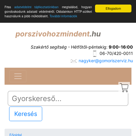
Friss
adatvédelmi tájékoztatónkban
megtalálod, hogyan
Elfogadom
gondoskodunk adataid védelméről. Oldalainkon HTTP-sütiket
használunk a jobb működésért.
További információk
porszivohozmindent
.hu
Szakértő segítség
- Hétfőtől-péntekig:
9:00-16:00
06-70/420-0011
nagyker@gomoriszerviz.hu
Keresés
Főoldal