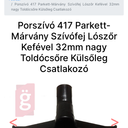
Porszívó 417 Parkett-Márvány Szívófej Lószőr Kefével 32mm
nagy Toldócsőre Külsőleg Csatlakozó
Porszívó 417 Parkett-
Márvány Szívófej Lószőr
Kefével 32mm nagy
Toldócsőre Külsőleg
Csatlakozó
Előző
Követ