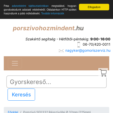
Friss
adatvédelmi tájékoztatónkban
megtalálod, hogyan
Elfogadom
gondoskodunk adataid védelméről. Oldalainkon HTTP-sütiket
használunk a jobb működésért.
További információk
porszivohozmindent
.hu
Szakértő segítség
- Hétfőtől-péntekig:
9:00-16:00
06-70/420-0011
nagyker@gomoriszerviz.hu
Keresés
Főoldal
Porszívó SE0332 Résszívófej Ø 32mm (225mm)