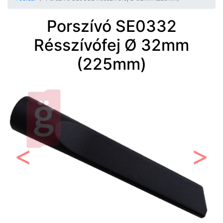
Porszívó SE0332
Résszívófej Ø 32mm
(225mm)
Előző
Követ