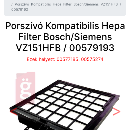
Porszívó Kompatibilis Hepa Filter Bosch/Siemens VZ151HFB /
00579193
Porszívó Kompatibilis Hepa
Filter Bosch/Siemens
VZ151HFB / 00579193
Ezek helyett: 00577185, 00575274
Előző
Követ