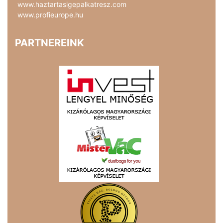
www.haztartasigepalkatresz.com
www.profieurope.hu
PARTNEREINK