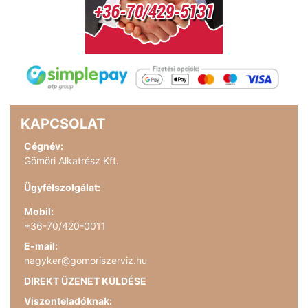
KAPCSOLAT
Cégnév:
Gömöri Alkatrész Kft.
Ügyfélszolgálat:
Mobil:
+36-70/420-0011
E-mail:
nagyker@gomoriszerviz.hu
DIREKT ÜZENET KÜLDÉSE
Viszonteladóknak: