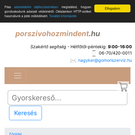
Friss
adatvédelmi tájékoztatónkban
megtalálod, hogyan
Elfogadom
gondoskodunk adataid védelméről. Oldalainkon HTTP-sütiket
használunk a jobb működésért.
További információk
porszivohozmindent
.hu
Szakértő segítség
- Hétfőtől-péntekig:
9:00-16:00
06-70/420-0011
nagyker@gomoriszerviz.hu
Keresés
Főoldal