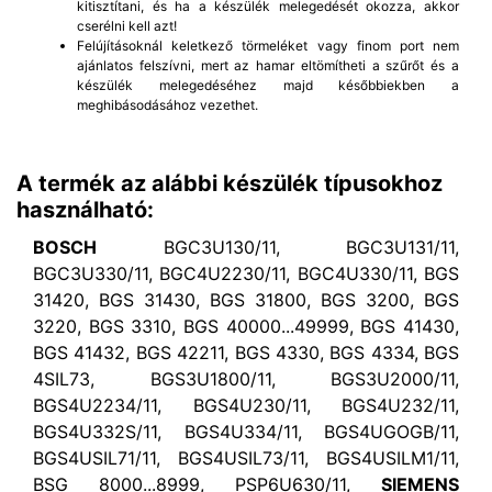
kitisztítani, és ha a készülék melegedését okozza, akkor
cserélni kell azt!
Felújításoknál keletkező törmeléket vagy finom port nem
ajánlatos felszívni, mert az hamar eltömítheti a szűrőt és a
készülék melegedéséhez majd későbbiekben a
meghibásodásához vezethet.
A termék az alábbi készülék típusokhoz
használható:
BOSCH
BGC3U130/11, BGC3U131/11,
BGC3U330/11, BGC4U2230/11, BGC4U330/11, BGS
31420, BGS 31430, BGS 31800, BGS 3200, BGS
3220, BGS 3310, BGS 40000...49999, BGS 41430,
BGS 41432, BGS 42211, BGS 4330, BGS 4334, BGS
4SIL73, BGS3U1800/11, BGS3U2000/11,
BGS4U2234/11, BGS4U230/11, BGS4U232/11,
BGS4U332S/11, BGS4U334/11, BGS4UGOGB/11,
BGS4USIL71/11, BGS4USIL73/11, BGS4USILM1/11,
BSG 8000...8999, PSP6U630/11,
SIEMENS