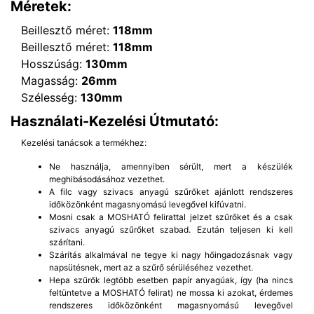
Méretek:
Beillesztő méret:
118mm
Beillesztő méret:
118mm
Hosszúság:
130mm
Magasság:
26mm
Szélesség:
130mm
Használati-Kezelési Útmutató:
Kezelési tanácsok a termékhez:
Ne használja, amennyiben sérült, mert a készülék
meghibásodásához vezethet.
A filc vagy szivacs anyagú szűrőket ajánlott rendszeres
időközönként magasnyomású levegővel kifúvatni.
Mosni csak a MOSHATÓ felirattal jelzet szűrőket és a csak
szivacs anyagú szűrőket szabad. Ezután teljesen ki kell
szárítani.
Szárítás alkalmával ne tegye ki nagy hőingadozásnak vagy
napsütésnek, mert az a szűrő sérüléséhez vezethet.
Hepa szűrők legtöbb esetben papír anyagúak, így (ha nincs
feltüntetve a MOSHATÓ felirat) ne mossa ki azokat, érdemes
rendszeres időközönként magasnyomású levegővel