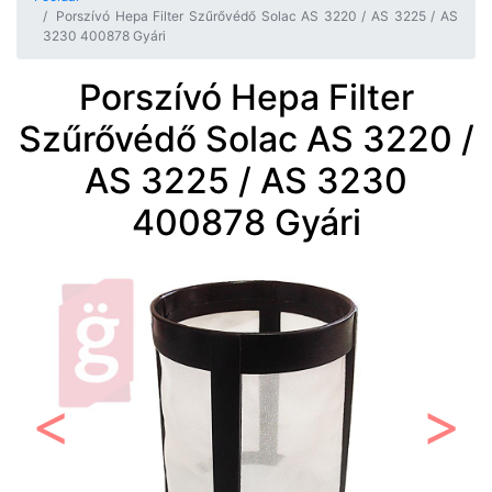
Porszívó Hepa Filter Szűrővédő Solac AS 3220 / AS 3225 / AS
3230 400878 Gyári
Porszívó Hepa Filter
Szűrővédő Solac AS 3220 /
AS 3225 / AS 3230
400878 Gyári
Előző
Követ