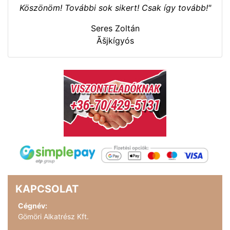
Köszönöm! További sok sikert! Csak így tovább!"
Seres Zoltán
Ãšjkígyós
KAPCSOLAT
Cégnév:
Gömöri Alkatrész Kft.