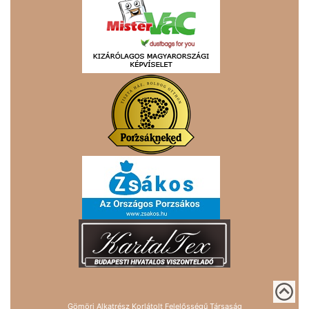
Gömöri Alkatrész Korlátolt Felelősségű Társaság