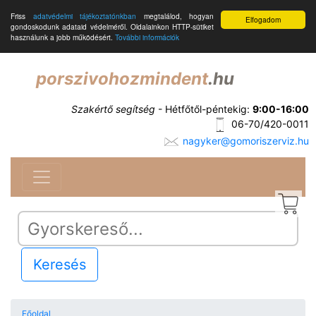
Friss
adatvédelmi tájékoztatónkban
megtalálod, hogyan
Elfogadom
gondoskodunk adataid védelméről. Oldalainkon HTTP-sütiket
használunk a jobb működésért.
További információk
porszivohozmindent
.hu
Szakértő segítség
- Hétfőtől-péntekig:
9:00-16:00
06-70/420-0011
nagyker@gomoriszerviz.hu
Keresés
Főoldal