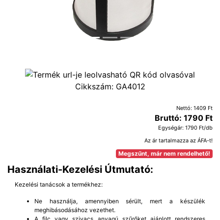
Cikkszám:
GA4012
Nettó: 1409 Ft
Bruttó: 1790 Ft
Egységár: 1790 Ft/db
Az ár tartalmazza az ÁFA-t!
Megszűnt, már nem rendelhető!
Használati-Kezelési Útmutató:
Kezelési tanácsok a termékhez:
Ne használja, amennyiben sérült, mert a készülék
meghibásodásához vezethet.
A filc vagy szivacs anyagú szűrőket ajánlott rendszeres