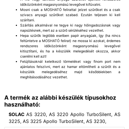
időközönként magasnyomású levegővel kifúvatni.
Mosni csak a MOSHATÓ felirattal jelzet szűrőket és a csak
szivacs anyagú szűrőket szabad. Ezután teljesen ki kell
szárítani.
Szárítás alkalmával ne tegye ki nagy hőingadozásnak vagy
napsütésnek, mert az a szűrő sérüléséhez vezethet.
Hepa szűrők legtöbb esetben papír anyagúak, így (ha nincs
feltüntetve a MOSHATÓ felirat) ne mossa ki azokat, érdemes
rendszeres időközönként magasnyomású levegővel
kitisztítani, és ha a készülék melegedését okozza, akkor
cserélni kell azt!
Felújításoknál keletkező törmeléket vagy finom port nem
ajánlatos felszívni, mert az hamar eltömítheti a szűrőt és a
készülék melegedéséhez majd későbbiekben a
meghibásodásához vezethet.
A termék az alábbi készülék típusokhoz
használható:
SOLAC
AS 3220, AS 3220 Apollo TurboSilent, AS
3225, AS 3225 Apollo TurboSilent, AS 3230,