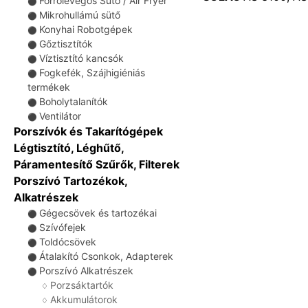
Forrólevegős Sütő / Air Fryer
⚫
Mikrohullámú sütő
⚫
Konyhai Robotgépek
⚫
Gőztisztítók
⚫
Víztisztító kancsók
⚫
Fogkefék, Szájhigiéniás
⚫
termékek
Boholytalanítók
⚫
Ventilátor
⚫
Porszívók és Takarítógépek
Légtisztító, Léghűtő,
Páramentesítő Szűrők, Filterek
Porszívó Tartozékok,
Alkatrészek
Gégecsövek és tartozékai
⚫
Szívófejek
⚫
Toldócsövek
⚫
Átalakító Csonkok, Adapterek
⚫
Porszívó Alkatrészek
⚫
Porzsáktartók
♢
Akkumulátorok
♢