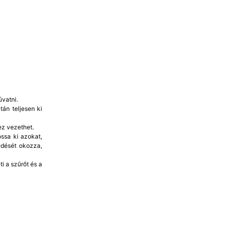
vatni.
án teljesen ki
ez vezethet.
ssa ki azokat,
edését okozza,
i a szűrőt és a