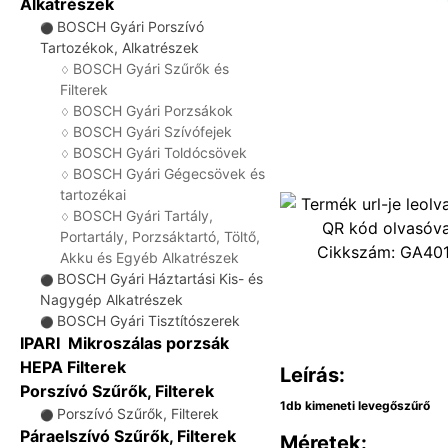
Alkatrészek
BOSCH Gyári Porszívó
⚫
Tartozékok, Alkatrészek
BOSCH Gyári Szűrők és
♢
Filterek
BOSCH Gyári Porzsákok
♢
BOSCH Gyári Szívófejek
♢
BOSCH Gyári Toldócsövek
♢
BOSCH Gyári Gégecsövek és
♢
tartozékai
BOSCH Gyári Tartály,
♢
Portartály, Porzsáktartó, Töltő,
Cikkszám:
GA40
Akku és Egyéb Alkatrészek
BOSCH Gyári Háztartási Kis- és
⚫
Nagygép Alkatrészek
BOSCH Gyári Tisztítószerek
⚫
IPARI Mikroszálas porzsák
HEPA Filterek
Leírás:
Porszívó Szűrők, Filterek
1db kimeneti levegőszűrő
Porszívó Szűrők, Filterek
⚫
Páraelszívó Szűrők, Filterek
Méretek: