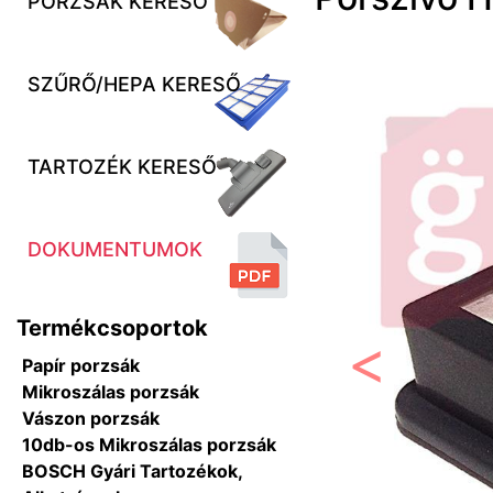
PORZSÁK KERESŐ
SZŰRŐ/HEPA KERESŐ
TARTOZÉK KERESŐ
DOKUMENTUMOK
Termékcsoportok
Papír porzsák
Előző
Mikroszálas porzsák
Vászon porzsák
10db-os Mikroszálas porzsák
BOSCH Gyári Tartozékok,