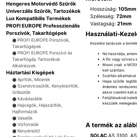
Hengeres Motorvédő Szűrők
Hosszúság:
105mm
Univerzális Szűrők, Tartozékok
Szélesség:
72mm
Lux Kompatibilis Termékek
Vastagság:
21mm
PROFI EUROPE Professzionális
Porszívók, Takarítógépek
Használati-Kezel
PROFI EUROPE Porszívók,
⚫
Kezelési tanácsok a termé
Takarítógépek
PROFI EUROPE Porszívó és
⚫
Ne használja, amenn
Takarítógép Tartozékok
A filc vagy szivacs
Mosni csak a MOSHA
Alkatrészek
kell szárítani.
Háztartási Kisgépek
Szárítás alkalmával
Aprítók, Mixerek
⚫
Hepa szűrők legtöb
Szendvicssütők, Kenyérpirítók,
⚫
érdemes rendszeres
Grillsütők
akkor cserélni kell a
Felújításoknál kelet
Kávédarálók
⚫
készülék melegedés
Hajvágók, Hajszárítók,
⚫
Hajformázók
Vasalók
⚫
A termék az aláb
Vízforralók
⚫
Kenyérsütő
⚫
SOLAC
AS 3100, AS