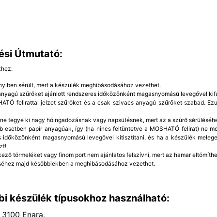
ési Útmutató:
khez:
yiben sérült, mert a készülék meghibásodásához vezethet.
 anyagú szűrőket ajánlott rendszeres időközönként magasnyomású levegővel kifú
TÓ felirattal jelzet szűrőket és a csak szivacs anyagú szűrőket szabad. Ezut
 ne tegye ki nagy hőingadozásnak vagy napsütésnek, mert az a szűrő sérüléséh
b esetben papír anyagúak, így (ha nincs feltüntetve a MOSHATÓ felirat) ne mo
 időközönként magasnyomású levegővel kitisztítani, és ha a készülék meleg
zt!
kező törmeléket vagy finom port nem ajánlatos felszívni, mert az hamar eltömíthet
éhez majd későbbiekben a meghibásodásához vezethet.
bi készülék típusokhoz használható:
 3100 Enara,