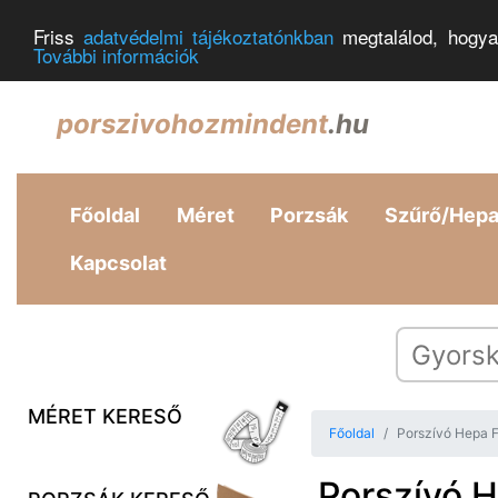
Friss
adatvédelmi tájékoztatónkban
megtalálod, hogya
További információk
porszivohozmindent
.hu
Főoldal
Méret
Porzsák
Szűrő/Hep
Kapcsolat
MÉRET KERESŐ
Főoldal
Porszívó Hepa F
Porszívó H