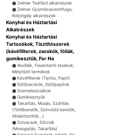
Zelmer Teafőző alkatrészek
⚫
Zelmer Gyümölcscentrifuga,
⚫
Robotgép alkatrészek
Konyhai és Háztartási
Alkatrészek
Konyhai és Háztartási
Tartozékok, Tisztítószerek
(kávéfilterek, zacskók, fóliák,
gumikesztűk, For Na
Aluóliák, Fissentartó tasakok,
⚫
Mélyhűtő termékek
Kávéfilterek (Tartós, Papír)
⚫
Sütőzacskók, Sütőpapírok
⚫
Szemeteszsákok
⚫
Gumikesztyűk
⚫
Takarítás, Mosás, Szárítás
⚫
(Törlőkendők, Színvédő kendők,
Ablaktisztítók...)
Szivacsok, Dörzsik
⚫
(Mosogatás, Takarítás)
Felmosó Eszközök (Vödör, Fej,