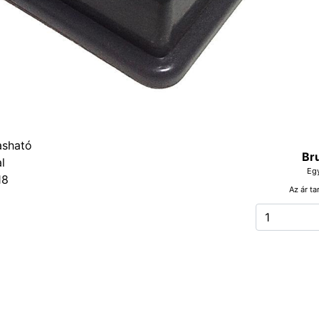
Br
Eg
18
Az ár ta