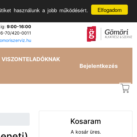
Elfogadom
tiket használunk a jobb működésért.
kig:
9:00-16:00
6-70/420-0011
moriszerviz.hu
VISZONTELADÓKNAK
Bejelentkezés
Kosaram
A kosár üres.
eneti)