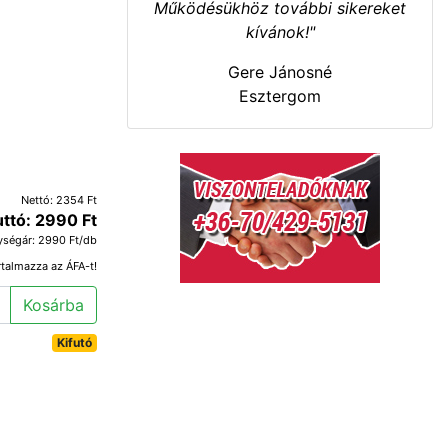
Működésükhöz további sikereket
kívánok!"
Gere Jánosné
Esztergom
Nettó: 2354 Ft
uttó: 2990 Ft
ységár: 2990 Ft/db
rtalmazza az ÁFA-t!
Kosárba
Kifutó