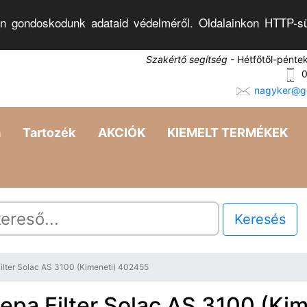
n gondoskodunk adataid védelméről. Oldalainkon HTTP-sü
Szakértő segítség
- Hétfőtől-pénte
0
nagyker@go
a
Tartozék
AKCIÓK
KIEMELT TERMÉKEK
Keresés
ilter Solac AS 3100 (Kimeneti) 402455
epa Filter Solac AS 3100 (Kim