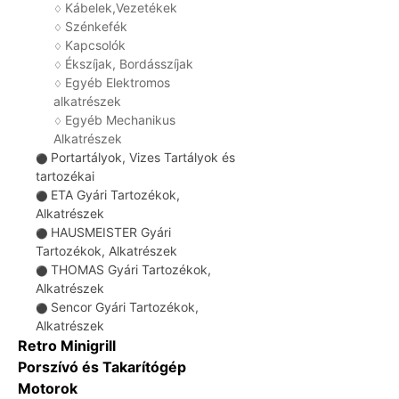
Kábelek,Vezetékek
♢
Szénkefék
♢
Kapcsolók
♢
Ékszíjak, Bordásszíjak
♢
Egyéb Elektromos
♢
alkatrészek
Egyéb Mechanikus
♢
Alkatrészek
Portartályok, Vizes Tartályok és
⚫
tartozékai
ETA Gyári Tartozékok,
⚫
Alkatrészek
HAUSMEISTER Gyári
⚫
Tartozékok, Alkatrészek
THOMAS Gyári Tartozékok,
⚫
Alkatrészek
Sencor Gyári Tartozékok,
⚫
Alkatrészek
Retro Minigrill
Porszívó és Takarítógép
Motorok