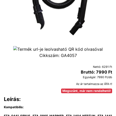
Cikkszám:
GA4057
Nettó: 6291 Ft
Bruttó: 7990 Ft
Egységár: 7990 Ft/db
Az ár tartalmazza az ÁFA-t!
Megszűnt, már nem rendelhető!
Leírás:
Kompatibilis:
ETA 0441 SIRIUS, ETA 0865 MARINER, ETA 1404 NEPTUN, ETA 1441