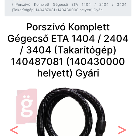
Porszívó Komplett Gégecső ETA 1404 / 2404 / 3404
(Takarítógép) 140487081 (140430000 helyett) Gyári
Porszívó Komplett
Gégecső ETA 1404 / 2404
/ 3404 (Takarítógép)
140487081 (140430000
helyett) Gyári
Előző
Követ