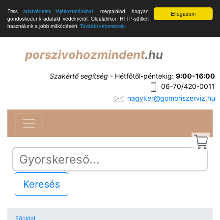
Friss
adatvédelmi tájékoztatónkban
megtalálod, hogyan
Elfogadom
gondoskodunk adataid védelméről. Oldalainkon HTTP-sütiket
használunk a jobb működésért.
További információk
porszivohozmindent
.hu
Szakértő segítség
- Hétfőtől-péntekig:
9:00-16:00
06-70/420-0011
nagyker@gomoriszerviz.hu
Keresés
Főoldal