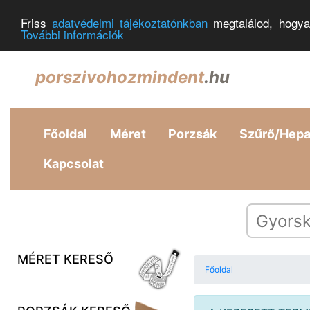
Friss
adatvédelmi tájékoztatónkban
megtalálod, hogya
További információk
porszivohozmindent
.hu
Főoldal
Méret
Porzsák
Szűrő/Hep
Kapcsolat
MÉRET KERESŐ
Főoldal