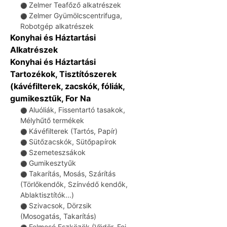
Zelmer Teafőző alkatrészek
⚫
Zelmer Gyümölcscentrifuga,
⚫
Robotgép alkatrészek
Konyhai és Háztartási
Alkatrészek
Konyhai és Háztartási
Tartozékok, Tisztítószerek
(kávéfilterek, zacskók, fóliák,
gumikesztűk, For Na
Aluóliák, Fissentartó tasakok,
⚫
Mélyhűtő termékek
Kávéfilterek (Tartós, Papír)
⚫
Sütőzacskók, Sütőpapírok
⚫
Szemeteszsákok
⚫
Gumikesztyűk
⚫
Takarítás, Mosás, Szárítás
⚫
(Törlőkendők, Színvédő kendők,
Ablaktisztítók...)
Szivacsok, Dörzsik
⚫
(Mosogatás, Takarítás)
Felmosó Eszközök (Vödör, Fej,