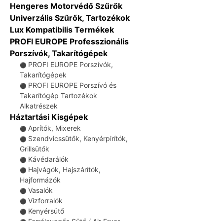
Hengeres Motorvédő Szűrők
Univerzális Szűrők, Tartozékok
Lux Kompatibilis Termékek
PROFI EUROPE Professzionális
Porszívók, Takarítógépek
PROFI EUROPE Porszívók,
⚫
Takarítógépek
PROFI EUROPE Porszívó és
⚫
Takarítógép Tartozékok
Alkatrészek
Háztartási Kisgépek
Aprítók, Mixerek
⚫
Szendvicssütők, Kenyérpirítók,
⚫
Grillsütők
Kávédarálók
⚫
Hajvágók, Hajszárítók,
⚫
Hajformázók
Vasalók
⚫
Vízforralók
⚫
Kenyérsütő
⚫