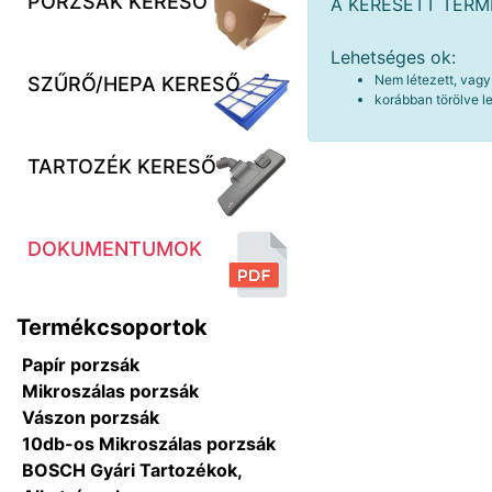
PORZSÁK KERESŐ
A KERESETT TER
Lehetséges ok:
Nem létezett, vagy
SZŰRŐ/HEPA KERESŐ
korábban törölve le
TARTOZÉK KERESŐ
DOKUMENTUMOK
Termékcsoportok
Papír porzsák
Mikroszálas porzsák
Vászon porzsák
10db-os Mikroszálas porzsák
BOSCH Gyári Tartozékok,