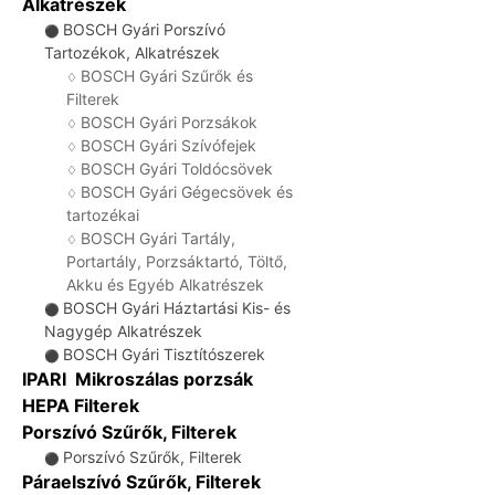
Alkatrészek
BOSCH Gyári Porszívó
⚫
Tartozékok, Alkatrészek
BOSCH Gyári Szűrők és
♢
Filterek
BOSCH Gyári Porzsákok
♢
BOSCH Gyári Szívófejek
♢
BOSCH Gyári Toldócsövek
♢
BOSCH Gyári Gégecsövek és
♢
tartozékai
BOSCH Gyári Tartály,
♢
Portartály, Porzsáktartó, Töltő,
Akku és Egyéb Alkatrészek
BOSCH Gyári Háztartási Kis- és
⚫
Nagygép Alkatrészek
BOSCH Gyári Tisztítószerek
⚫
IPARI Mikroszálas porzsák
HEPA Filterek
Porszívó Szűrők, Filterek
Porszívó Szűrők, Filterek
⚫
Páraelszívó Szűrők, Filterek