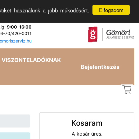
Elfogadom
tiket használunk a jobb működésért.
kig:
9:00-16:00
6-70/420-0011
moriszerviz.hu
VISZONTELADÓKNAK
Bejelentkezés
Kosaram
A kosár üres.