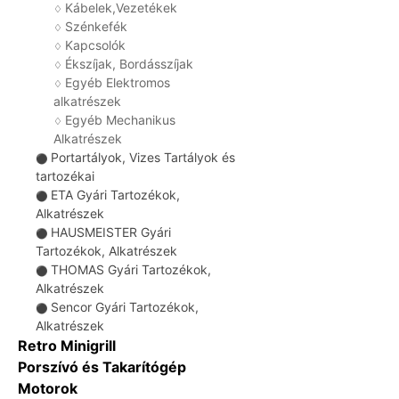
Kábelek,Vezetékek
♢
Szénkefék
♢
Kapcsolók
♢
Ékszíjak, Bordásszíjak
♢
Egyéb Elektromos
♢
alkatrészek
Egyéb Mechanikus
♢
Alkatrészek
Portartályok, Vizes Tartályok és
⚫
tartozékai
ETA Gyári Tartozékok,
⚫
Alkatrészek
HAUSMEISTER Gyári
⚫
Tartozékok, Alkatrészek
THOMAS Gyári Tartozékok,
⚫
Alkatrészek
Sencor Gyári Tartozékok,
⚫
Alkatrészek
Retro Minigrill
Porszívó és Takarítógép
Motorok