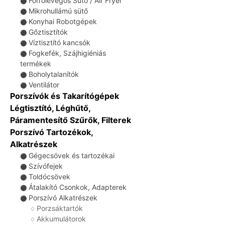
Forrólevegős Sütő / Air Fryer
⚫
Mikrohullámú sütő
⚫
Konyhai Robotgépek
⚫
Gőztisztítók
⚫
Víztisztító kancsók
⚫
Fogkefék, Szájhigiéniás
⚫
termékek
Boholytalanítók
⚫
Ventilátor
⚫
Porszívók és Takarítógépek
Légtisztító, Léghűtő,
Páramentesítő Szűrők, Filterek
Porszívó Tartozékok,
Alkatrészek
Gégecsövek és tartozékai
⚫
Szívófejek
⚫
Toldócsövek
⚫
Átalakító Csonkok, Adapterek
⚫
Porszívó Alkatrészek
⚫
Porzsáktartók
♢
Akkumulátorok
♢