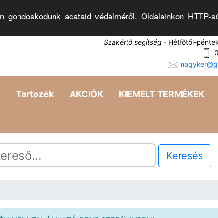
n gondoskodunk adataid védelméről. Oldalainkon HTTP-sü
Szakértő segítség
- Hétfőtől-pénte
0
nagyker@go
a
Tartozék
AKCIÓK
KIEMELT TERMÉKEK
Keresés