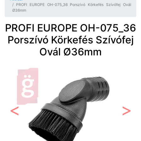
PROFI EUROPE OH-075_36 Porszívó Körkefés Szívófej Ovál
Ø36mm
PROFI EUROPE OH-075_36
Porszívó Körkefés Szívófej
Ovál Ø36mm
Előző
Követ