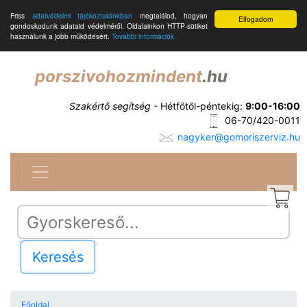
Friss
adatvédelmi tájékoztatónkban
megtalálod, hogyan
Elfogadom
gondoskodunk adataid védelméről. Oldalainkon HTTP-sütiket
használunk a jobb működésért.
További információk
porszivohozmindent
.hu
Szakértő segítség
- Hétfőtől-péntekig:
9:00-16:00
06-70/420-0011
nagyker@gomoriszerviz.hu
Keresés
Főoldal