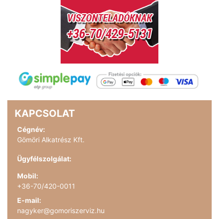
KAPCSOLAT
Cégnév:
Gömöri Alkatrész Kft.
Ügyfélszolgálat:
Mobil:
+36-70/420-0011
E-mail:
nagyker@gomoriszerviz.hu