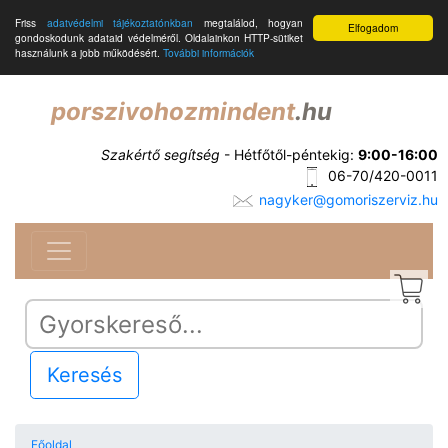
Friss
adatvédelmi tájékoztatónkban
megtalálod, hogyan
Elfogadom
gondoskodunk adataid védelméről. Oldalainkon HTTP-sütiket
használunk a jobb működésért.
További információk
porszivohozmindent
.hu
Szakértő segítség
- Hétfőtől-péntekig:
9:00-16:00
06-70/420-0011
nagyker@gomoriszerviz.hu
Keresés
Főoldal