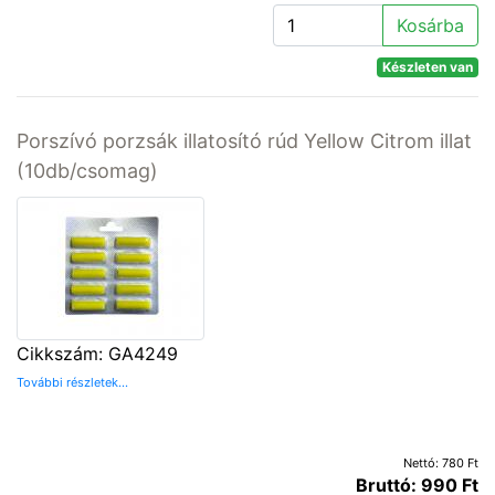
Kosárba
Készleten van
Porszívó porzsák illatosító rúd Yellow Citrom illat
(10db/csomag)
Cikkszám: GA4249
További részletek...
Nettó: 780 Ft
Bruttó: 990 Ft