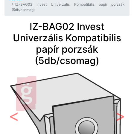
IZ-BAG02 Invest Univerzális Kompatibilis papír porzsák
(5db/csomag)
IZ-BAG02 Invest
Univerzális Kompatibilis
papír porzsák
(5db/csomag)
Előző
Követ