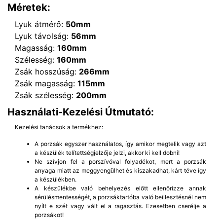
Méretek:
Lyuk átmérő:
50mm
Lyuk távolság:
56mm
Magasság:
160mm
Szélesség:
160mm
Zsák hosszúság:
266mm
Zsák magasság:
115mm
Zsák szélesség:
200mm
Használati-Kezelési Útmutató:
Kezelési tanácsok a termékhez:
A porzsák egyszer használatos, így amikor megtelik vagy azt
a készülék telítettségjelzője jelzi, akkor ki kell dobni!
Ne szívjon fel a porszívóval folyadékot, mert a porzsák
anyaga miatt az meggyengülhet és kiszakadhat, kárt téve így
a készülékben.
A készülékbe való behelyezés előtt ellenőrizze annak
sérülésmentességét, a porzsáktartóba való beillesztésnél nem
nyílt e szét vagy vált el a ragasztás. Ezesetben cserélje a
porzsákot!