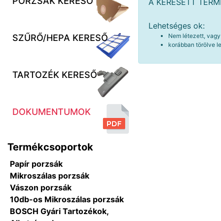
PORZSÁK KERESŐ
A KERESETT TER
Lehetséges ok:
Nem létezett, vagy
SZŰRŐ/HEPA KERESŐ
korábban törölve le
TARTOZÉK KERESŐ
DOKUMENTUMOK
Termékcsoportok
Papír porzsák
Mikroszálas porzsák
Vászon porzsák
10db-os Mikroszálas porzsák
BOSCH Gyári Tartozékok,