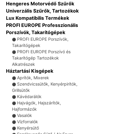
Hengeres Motorvédő Szűrők
Univerzális Szűrők, Tartozékok
Lux Kompatibilis Termékek
PROFI EUROPE Professzionális
Porszívók, Takarítógépek
PROFI EUROPE Porszívók,
⚫
Takarítógépek
PROFI EUROPE Porszívó és
⚫
Takarítógép Tartozékok
Alkatrészek
Háztartási Kisgépek
Aprítók, Mixerek
⚫
Szendvicssütők, Kenyérpirítók,
⚫
Grillsütők
Kávédarálók
⚫
Hajvágók, Hajszárítók,
⚫
Hajformázók
Vasalók
⚫
Vízforralók
⚫
Kenyérsütő
⚫