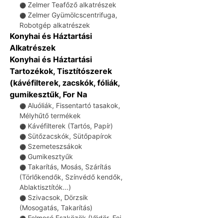
Zelmer Teafőző alkatrészek
⚫
Zelmer Gyümölcscentrifuga,
⚫
Robotgép alkatrészek
Konyhai és Háztartási
Alkatrészek
Konyhai és Háztartási
Tartozékok, Tisztítószerek
(kávéfilterek, zacskók, fóliák,
gumikesztűk, For Na
Aluóliák, Fissentartó tasakok,
⚫
Mélyhűtő termékek
Kávéfilterek (Tartós, Papír)
⚫
Sütőzacskók, Sütőpapírok
⚫
Szemeteszsákok
⚫
Gumikesztyűk
⚫
Takarítás, Mosás, Szárítás
⚫
(Törlőkendők, Színvédő kendők,
Ablaktisztítók...)
Szivacsok, Dörzsik
⚫
(Mosogatás, Takarítás)
Felmosó Eszközök (Vödör, Fej,