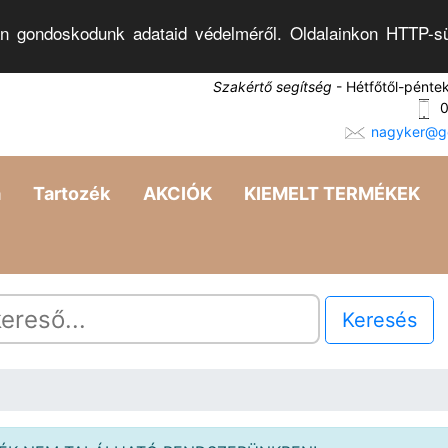
n gondoskodunk adataid védelméről. Oldalainkon HTTP-sü
Szakértő segítség
- Hétfőtől-pénte
0
nagyker@go
a
Tartozék
AKCIÓK
KIEMELT TERMÉKEK
Keresés