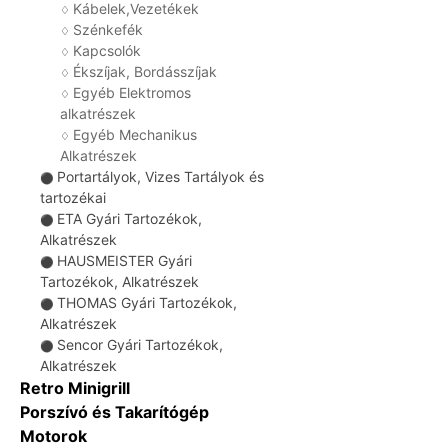
Kábelek,Vezetékek
♢
Szénkefék
♢
Kapcsolók
♢
Ékszíjak, Bordásszíjak
♢
Egyéb Elektromos
♢
alkatrészek
Egyéb Mechanikus
♢
Alkatrészek
Portartályok, Vizes Tartályok és
⚫
tartozékai
ETA Gyári Tartozékok,
⚫
Alkatrészek
HAUSMEISTER Gyári
⚫
Tartozékok, Alkatrészek
THOMAS Gyári Tartozékok,
⚫
Alkatrészek
Sencor Gyári Tartozékok,
⚫
Alkatrészek
Retro Minigrill
Porszívó és Takarítógép
Motorok