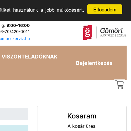
Elfogadom
tiket használunk a jobb működésért.
kig:
9:00-16:00
6-70/420-0011
moriszerviz.hu
VISZONTELADÓKNAK
Bejelentkezés
Kosaram
A kosár üres.