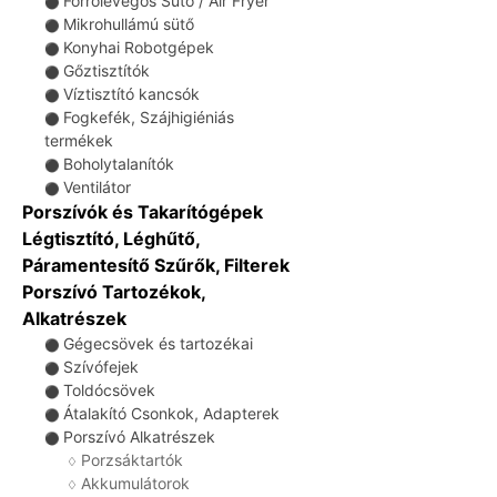
Forrólevegős Sütő / Air Fryer
⚫
Mikrohullámú sütő
⚫
Konyhai Robotgépek
⚫
Gőztisztítók
⚫
Víztisztító kancsók
⚫
Fogkefék, Szájhigiéniás
⚫
termékek
Boholytalanítók
⚫
Ventilátor
⚫
Porszívók és Takarítógépek
Légtisztító, Léghűtő,
Páramentesítő Szűrők, Filterek
Porszívó Tartozékok,
Alkatrészek
Gégecsövek és tartozékai
⚫
Szívófejek
⚫
Toldócsövek
⚫
Átalakító Csonkok, Adapterek
⚫
Porszívó Alkatrészek
⚫
Porzsáktartók
♢
Akkumulátorok
♢