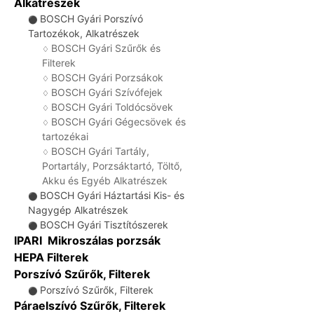
Alkatrészek
BOSCH Gyári Porszívó
⚫
Tartozékok, Alkatrészek
BOSCH Gyári Szűrők és
♢
Filterek
BOSCH Gyári Porzsákok
♢
BOSCH Gyári Szívófejek
♢
BOSCH Gyári Toldócsövek
♢
BOSCH Gyári Gégecsövek és
♢
tartozékai
BOSCH Gyári Tartály,
♢
Portartály, Porzsáktartó, Töltő,
Akku és Egyéb Alkatrészek
BOSCH Gyári Háztartási Kis- és
⚫
Nagygép Alkatrészek
BOSCH Gyári Tisztítószerek
⚫
IPARI Mikroszálas porzsák
HEPA Filterek
Porszívó Szűrők, Filterek
Porszívó Szűrők, Filterek
⚫
Páraelszívó Szűrők, Filterek