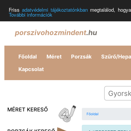
Friss
adatvédelmi tájékoztatónkban
megtalálod, hogya
További információk
porszivohozmindent
.hu
Főoldal
Méret
Porzsák
Szűrő/Hep
Kapcsolat
MÉRET KERESŐ
Főoldal