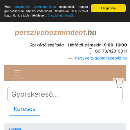
Friss
adatvédelmi tájékoztatónkban
megtalálod, hogyan
Elfogadom
gondoskodunk adataid védelméről. Oldalainkon HTTP-sütiket
használunk a jobb működésért.
További információk
porszivohozmindent
.hu
Szakértő segítség
- Hétfőtől-péntekig:
9:00-16:00
06-70/420-0011
nagyker@gomoriszerviz.hu
Keresés
Főoldal