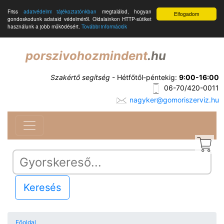
Friss
adatvédelmi tájékoztatónkban
megtalálod, hogyan
Elfogadom
gondoskodunk adataid védelméről. Oldalainkon HTTP-sütiket
használunk a jobb működésért.
További információk
porszivohozmindent
.hu
Szakértő segítség
- Hétfőtől-péntekig:
9:00-16:00
06-70/420-0011
nagyker@gomoriszerviz.hu
Keresés
Főoldal