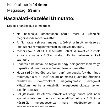
Külső átmérő:
144mm
Magasság:
53mm
Használati-Kezelési Útmutató:
Kezelési tanácsok a termékhez:
Ne használja, amennyiben sérült, mert a készülék
meghibásodásához vezethet.
A filc vagy szivacs anyagú szűrőket ajánlott rendszeres
időközönként magasnyomású levegővel kifúvatni.
Mosni csak a MOSHATÓ felirattal jelzet szűrőket és a csak
szivacs anyagú szűrőket szabad. Ezután teljesen ki kell
szárítani.
Szárítás alkalmával ne tegye ki nagy hőingadozásnak vagy
napsütésnek, mert az a szűrő sérüléséhez vezethet.
Hepa szűrők legtöbb esetben papír anyagúak, így (ha nincs
feltüntetve a MOSHATÓ felirat) ne mossa ki azokat, érdemes
rendszeres időközönként magasnyomású levegővel
kitisztítani, és ha a készülék melegedését okozza, akkor
cserélni kell azt!
Felújításoknál keletkező törmeléket vagy finom port nem
ajánlatos felszívni, mert az hamar eltömítheti a szűrőt és a
készülék melegedéséhez majd későbbiekben a
meghibásodásához vezethet.