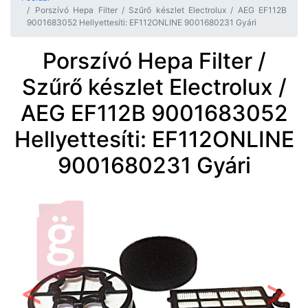
Porszívó Hepa Filter / Szűrő készlet Electrolux / AEG EF112B
9001683052 Hellyettesíti: EF112ONLINE 9001680231 Gyári
Porszívó Hepa Filter /
Szűrő készlet Electrolux /
AEG EF112B 9001683052
Hellyettesíti: EF112ONLINE
9001680231 Gyári
Előző
Követ