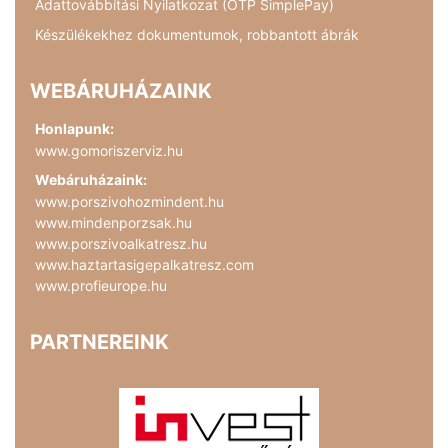
Adattovábbítási Nyilatkozat (OTP SimplePay)
Készülékekhez dokumentumok, robbantott ábrák
WEBÁRUHÁZAINK
Honlapunk:
www.gomoriszerviz.hu
Webáruházaink:
www.porszivohozmindent.hu
www.mindenporzsak.hu
www.porszivoalkatresz.hu
www.haztartasigepalkatresz.com
www.profieurope.hu
PARTNEREINK