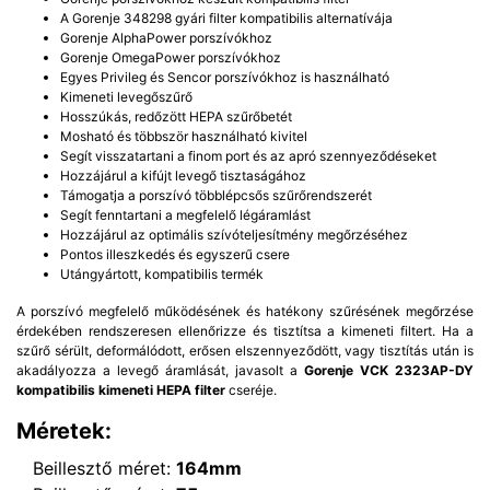
A Gorenje 348298 gyári filter kompatibilis alternatívája
Gorenje AlphaPower porszívókhoz
Gorenje OmegaPower porszívókhoz
Egyes Privileg és Sencor porszívókhoz is használható
Kimeneti levegőszűrő
Hosszúkás, redőzött HEPA szűrőbetét
Mosható és többször használható kivitel
Segít visszatartani a finom port és az apró szennyeződéseket
Hozzájárul a kifújt levegő tisztaságához
Támogatja a porszívó többlépcsős szűrőrendszerét
Segít fenntartani a megfelelő légáramlást
Hozzájárul az optimális szívóteljesítmény megőrzéséhez
Pontos illeszkedés és egyszerű csere
Utángyártott, kompatibilis termék
A porszívó megfelelő működésének és hatékony szűrésének megőrzése
érdekében rendszeresen ellenőrizze és tisztítsa a kimeneti filtert. Ha a
szűrő sérült, deformálódott, erősen elszennyeződött, vagy tisztítás után is
akadályozza a levegő áramlását, javasolt a
Gorenje VCK 2323AP-DY
kompatibilis kimeneti HEPA filter
cseréje.
Méretek:
Beillesztő méret:
164mm