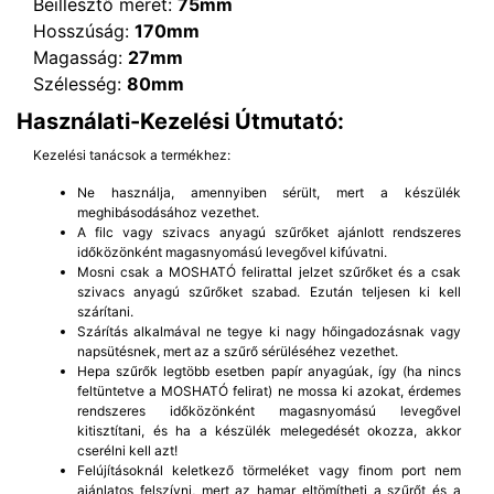
Beillesztő méret:
75mm
Hosszúság:
170mm
Magasság:
27mm
Szélesség:
80mm
Használati-Kezelési Útmutató:
Kezelési tanácsok a termékhez:
Ne használja, amennyiben sérült, mert a készülék
meghibásodásához vezethet.
A filc vagy szivacs anyagú szűrőket ajánlott rendszeres
időközönként magasnyomású levegővel kifúvatni.
Mosni csak a MOSHATÓ felirattal jelzet szűrőket és a csak
szivacs anyagú szűrőket szabad. Ezután teljesen ki kell
szárítani.
Szárítás alkalmával ne tegye ki nagy hőingadozásnak vagy
napsütésnek, mert az a szűrő sérüléséhez vezethet.
Hepa szűrők legtöbb esetben papír anyagúak, így (ha nincs
feltüntetve a MOSHATÓ felirat) ne mossa ki azokat, érdemes
rendszeres időközönként magasnyomású levegővel
kitisztítani, és ha a készülék melegedését okozza, akkor
cserélni kell azt!
Felújításoknál keletkező törmeléket vagy finom port nem
ajánlatos felszívni, mert az hamar eltömítheti a szűrőt és a