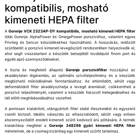
kompatibilis, mosható
kimeneti HEPA filter
A
Gorenje VCK 2323AP-DY kompatibilis, mosható kimeneti HEPA filter
több Gorenje AlphaPower és OmegaPower porszívóhoz, valamint egyes
Privileg és Sencor készülékekhez használható. A hosszúkás, redőzött
szűrőbetét a porszívó kimeneti levegőszűrő rendszerében helyezkedik el,
ahol segít visszatartani a készülék belsejéből továbbjutó finom port és
egyéb apró szennyeződéseket.
A tiszta és megfelelő állapotú
Gorenje porszívófilter
hozzájárul az
akadálytalan légáramlás, az optimális szívóteljesítmény és a készülék
megbízható működésének fenntartásához. Az eltömődött, sérült vagy
deformálódott filter akadályozhatja a levegő áramlását, csökkentheti a
porszívó teljesítményét, valamint a készülék fokozott melegedéséhez és
idő előtti meghibásodásához vezethet.
A pontosan kialakított, utángyártott filter stabil illeszkedést és egyszerű
cserét biztosít. Ideális választás az elhasználódott, sérült vagy erősen
elszennyeződött eredeti kimeneti szűrő kedvező árú pótlására. A termék
kialakítása megfelel a
Gorenje 348298 gyári kimeneti HEPA filter
méreteinek, de a csomag kizárólag egy kimeneti szűrőt tartalmaz.