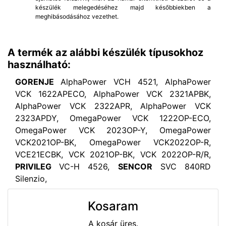
készülék melegedéséhez majd későbbiekben a
meghibásodásához vezethet.
A termék az alábbi készülék típusokhoz
használható:
GORENJE
AlphaPower VCH 4521, AlphaPower
VCK 1622APECO, AlphaPower VCK 2321APBK,
AlphaPower VCK 2322APR, AlphaPower VCK
2323APDY, OmegaPower VCK 1222OP-ECO,
OmegaPower VCK 2023OP-Y, OmegaPower
VCK2021OP-BK, OmegaPower VCK2022OP-R,
VCE21ECBK, VCK 2021OP-BK, VCK 2022OP-R/R,
PRIVILEG
VC-H 4526,
SENCOR
SVC 840RD
Silenzio,
Kosaram
A kosár üres.