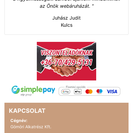
az Önök webáruházát. "
Juhász Judit
Kulcs
KAPCSOLAT
Cégnév:
Gömöri Alkatrész Kft.