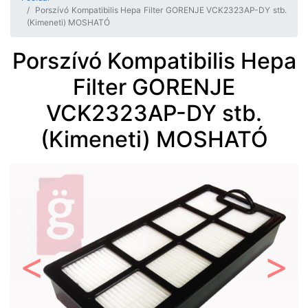
Porszívó Kompatibilis Hepa Filter GORENJE VCK2323AP-DY stb.
(Kimeneti) MOSHATÓ
Porszívó Kompatibilis Hepa
Filter GORENJE
VCK2323AP-DY stb.
(Kimeneti) MOSHATÓ
Előző
Követ