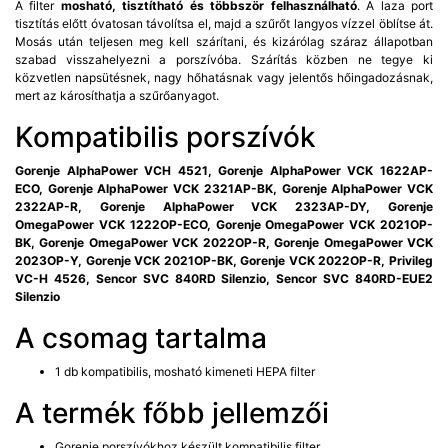
A filter
mosható, tisztítható és többször felhasználható
. A laza port
tisztítás előtt óvatosan távolítsa el, majd a szűrőt langyos vízzel öblítse át.
Mosás után teljesen meg kell szárítani, és kizárólag száraz állapotban
szabad visszahelyezni a porszívóba. Szárítás közben ne tegye ki
közvetlen napsütésnek, nagy hőhatásnak vagy jelentős hőingadozásnak,
mert az károsíthatja a szűrőanyagot.
Kompatibilis porszívók
Gorenje AlphaPower VCH 4521, Gorenje AlphaPower VCK 1622AP-
ECO, Gorenje AlphaPower VCK 2321AP-BK, Gorenje AlphaPower VCK
2322AP-R, Gorenje AlphaPower VCK 2323AP-DY, Gorenje
OmegaPower VCK 1222OP-ECO, Gorenje OmegaPower VCK 2021OP-
BK, Gorenje OmegaPower VCK 2022OP-R, Gorenje OmegaPower VCK
2023OP-Y, Gorenje VCK 2021OP-BK, Gorenje VCK 2022OP-R, Privileg
VC-H 4526, Sencor SVC 840RD Silenzio, Sencor SVC 840RD-EUE2
Silenzio
A csomag tartalma
1 db kompatibilis, mosható kimeneti HEPA filter
A termék főbb jellemzői
Gorenje porszívókhoz készült kompatibilis filter