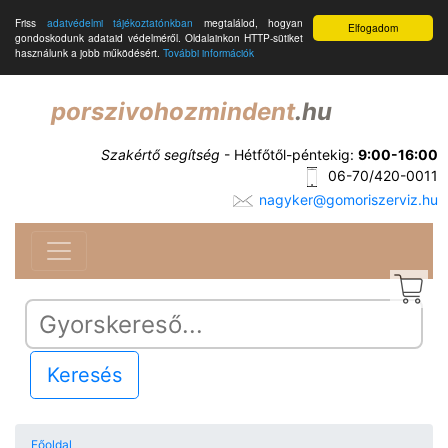
Friss
adatvédelmi tájékoztatónkban
megtalálod, hogyan
Elfogadom
gondoskodunk adataid védelméről. Oldalainkon HTTP-sütiket
használunk a jobb működésért.
További információk
porszivohozmindent
.hu
Szakértő segítség
- Hétfőtől-péntekig:
9:00-16:00
06-70/420-0011
nagyker@gomoriszerviz.hu
Keresés
Főoldal