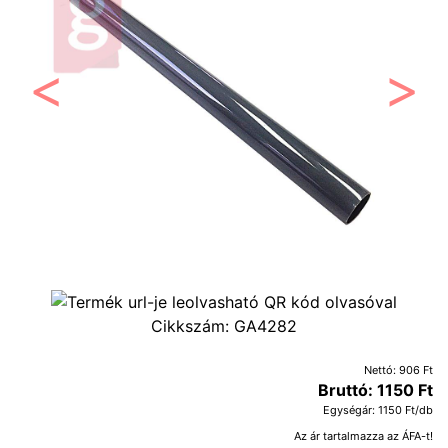
Előző
Követ
Cikkszám:
GA4282
Nettó: 906 Ft
Bruttó: 1150 Ft
Egységár: 1150 Ft/db
Az ár tartalmazza az ÁFA-t!