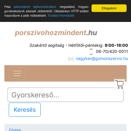
Friss
adatvédelmi tájékoztatónkban
megtalálod, hogyan
Elfogadom
gondoskodunk adataid védelméről. Oldalainkon HTTP-sütiket
használunk a jobb működésért.
További információk
porszivohozmindent
.hu
Szakértő segítség
- Hétfőtől-péntekig:
9:00-16:00
06-70/420-0011
nagyker@gomoriszerviz.hu
Keresés
Főoldal