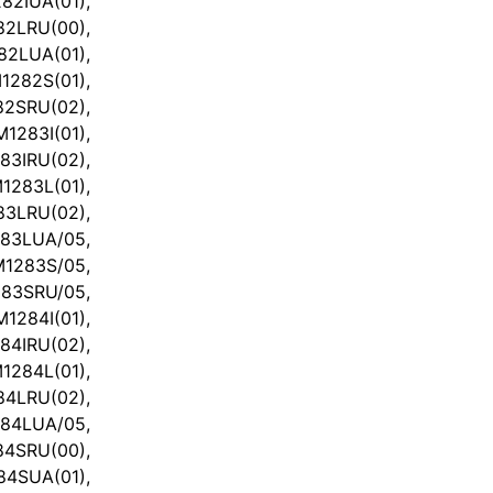
IUA(01),
2LRU(00),
LUA(01),
282S(01),
2SRU(02),
1283I(01),
3IRU(02),
1283L(01),
LRU(02),
3LUA/05,
1283S/05,
3SRU/05,
1284I(01),
4IRU(02),
1284L(01),
4LRU(02),
4LUA/05,
4SRU(00),
SUA(01),