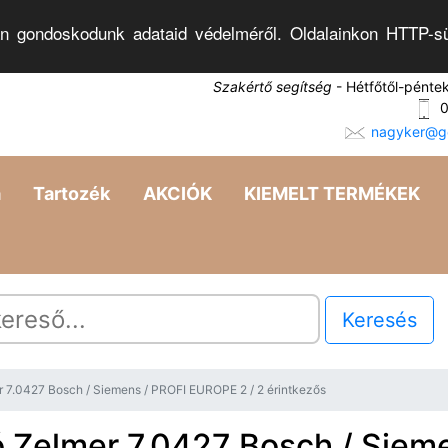
n gondoskodunk adataid védelméről. Oldalainkon HTTP-sü
Szakértő segítség
- Hétfőtől-pénte
0
nagyker@go
a
Tartozék
AKCIÓK
KIEMELT TERMÉKEK
Keresés
 7.0427 Bosch / Siemens / PROFI EUROPE 2 / 2 érintkezős
 Zelmer 7.0427 Bosch / Sieme