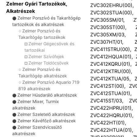
Zelmer Gyári Tartozékok,
ZVC302EHRU(00),
Alkatrészek
ZVC302STUA(00),
Zelmer Porszívó és Takarítógép
⚫
ZVC305SM/01, Z
tartozékok és alkatrészek
ZVC305ST(00), 
Zelmer Porszívó és
♢
ZVC305XM/03, Z
Takarítógép tartozékok
ZVC307HT/01, Z
Zelmer Gégecsövek és
☐
ZVC411STRU(00), 
tartozékai
ZVC412HQUA(01), 
Zelmer Szívófejek
☐
Zelmer Toldócsövek
ZVC412KQRU(01), 
☐
Zelmer Porszívó és
♢
ZVC412KTRU(00)
Takarítógép alkatrészek
ZVC412KTUA/05, Z
Zelmer Porszívó Aquario 719
♢
ZVC412ST(00), ZV
819 alkatrészek
ZVC412STUA(01),
Zelmer Húsdaráló alkatrészek
⚫
ZVC415ST/03, ZV
Zelmer Mixer, Turmix
⚫
ZVC422HPRU(01
alkatrészek
Zelmer Szeletelő alkatrészek
ZVC422HQRU(01
⚫
Zelmer Kávéfőző alkatrészek
⚫
ZVC422HT(01),
Zelmer Szendvicssütő
⚫
ZVC422HTUA(01), 
alkatrészek