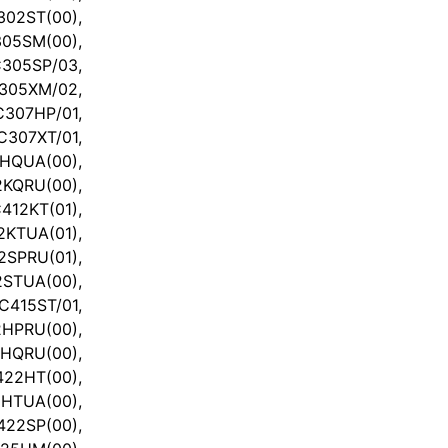
02ST(00),
05SM(00),
05SP/03,
05XM/02,
07HP/01,
07XT/01,
2HQUA(00),
KQRU(00),
412KT(01),
TUA(01),
SPRU(01),
2STUA(00),
415ST/01,
HPRU(00),
QRU(00),
2HT(00),
TUA(00),
22SP(00),