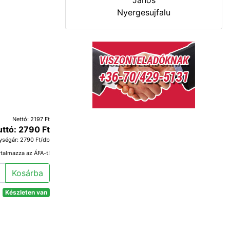
János
Nyergesujfalu
Nettó: 2197 Ft
uttó: 2790 Ft
ységár: 2790 Ft/db
rtalmazza az ÁFA-t!
Kosárba
Készleten van