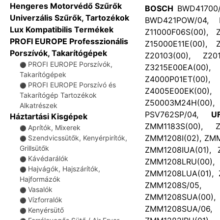
Hengeres Motorvédő Szűrők
BOSCH
BWD41700/0
Univerzális Szűrők, Tartozékok
BWD421POW/04, B
Lux Kompatibilis Termékek
Z11000F06S(00), Z
PROFI EUROPE Professzionális
Z15000E11E(00), 
Porszívók, Takarítógépek
Z20103(00), Z20
PROFI EUROPE Porszívók,
⚫
Z3215E00EA(00)
Takarítógépek
Z4000P01ET(00)
PROFI EUROPE Porszívó és
⚫
Z4005E00EK(00
Takarítógép Tartozékok
Z50003M24H(00)
Alkatrészek
PSV762SP/04,
U
Háztartási Kisgépek
ZMM1183S(00), Z
Aprítók, Mixerek
⚫
ZMM1208I(02), ZMM
Szendvicssütők, Kenyérpirítók,
⚫
Grillsütők
ZMM1208IUA(01), 
Kávédarálók
⚫
ZMM1208LRU(00)
Hajvágók, Hajszárítók,
⚫
ZMM1208LUA(01), 
Hajformázók
ZMM1208S/05, 
Vasalók
⚫
ZMM1208SUA(00
Vízforralók
⚫
ZMM1208SUA/06, Z
Kenyérsütő
⚫