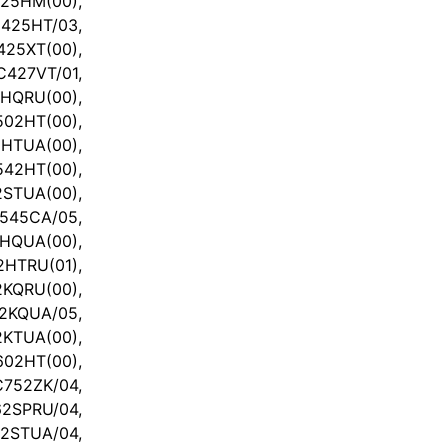
25HM(00),
25HT/03,
25XT(00),
C427VT/01,
HQRU(00),
2HT(00),
TUA(00),
42HT(00),
TUA(00),
545CA/05,
HQUA(00),
2HTRU(01),
2KQRU(00),
KQUA/05,
2KTUA(00),
02HT(00),
752ZK/04,
2SPRU/04,
2STUA/04,