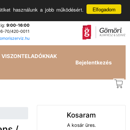
Elfogadom
tiket használunk a jobb működésért.
kig:
9:00-16:00
6-70/420-0011
moriszerviz.hu
VISZONTELADÓKNAK
Bejelentkezés
Kosaram
A kosár üres.
ns /