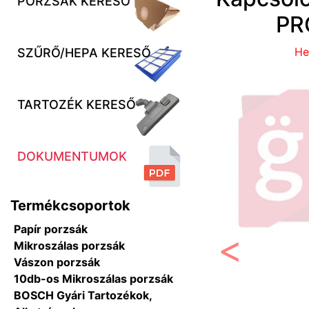
PORZSÁK KERESŐ
PR
He
SZŰRŐ/HEPA KERESŐ
TARTOZÉK KERESŐ
DOKUMENTUMOK
Termékcsoportok
Papír porzsák
Mikroszálas porzsák
Vászon porzsák
Előző
10db-os Mikroszálas porzsák
BOSCH Gyári Tartozékok,