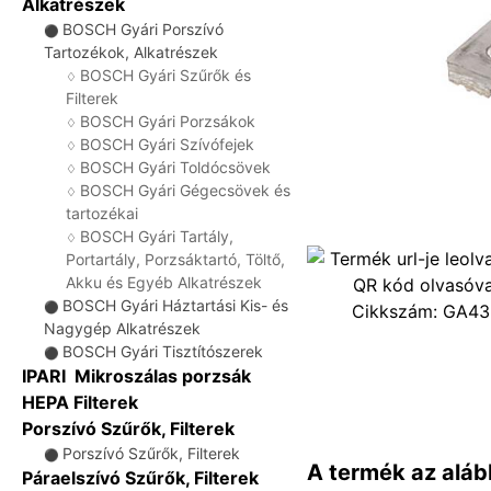
Alkatrészek
BOSCH Gyári Porszívó
⚫
Tartozékok, Alkatrészek
BOSCH Gyári Szűrők és
♢
Filterek
BOSCH Gyári Porzsákok
♢
BOSCH Gyári Szívófejek
♢
BOSCH Gyári Toldócsövek
♢
BOSCH Gyári Gégecsövek és
♢
tartozékai
BOSCH Gyári Tartály,
♢
Portartály, Porzsáktartó, Töltő,
Akku és Egyéb Alkatrészek
BOSCH Gyári Háztartási Kis- és
⚫
Cikkszám:
GA43
Nagygép Alkatrészek
BOSCH Gyári Tisztítószerek
⚫
IPARI Mikroszálas porzsák
HEPA Filterek
Porszívó Szűrők, Filterek
Porszívó Szűrők, Filterek
⚫
A termék az aláb
Páraelszívó Szűrők, Filterek