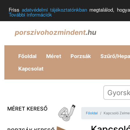
Friss
adatvédelmi tájékoztatónkban
megtalálod, hogya
További információk
porszivohozmindent
.hu
Főoldal
Méret
Porzsák
Szűrő/Hep
Kapcsolat
MÉRET KERESŐ
Főoldal
Kapcsoló Zelmer
Kapcsoló