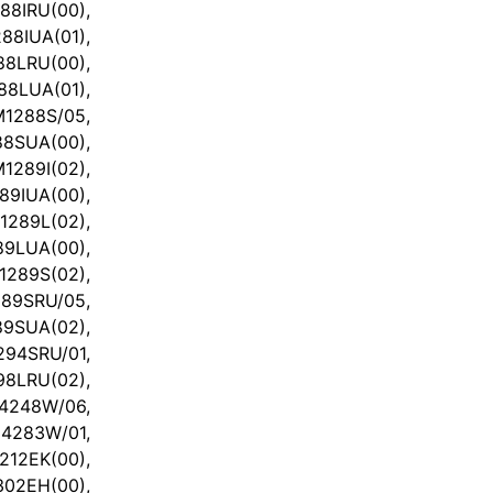
8IRU(00),
IUA(01),
8LRU(00),
LUA(01),
1288S/05,
SUA(00),
289I(02),
IUA(00),
289L(02),
LUA(00),
289S(02),
9SRU/05,
SUA(02),
4SRU/01,
LRU(02),
4248W/06,
283W/01,
2EK(00),
02EH(00),