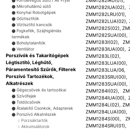
ZMM1282IRU(01)
Forrólevegős Sütő / Air Fryer
⚫
Mikrohullámú sütő
ZMM1282IUA(02), 
⚫
Konyhai Robotgépek
⚫
ZMM1282LRU(01)
Gőztisztítók
⚫
ZMM1282LUA(02), 
Víztisztító kancsók
⚫
ZMM1282S(02), ZM
Fogkefék, Szájhigiéniás
⚫
ZMM1282SUA(00), 
termékek
ZMM1283I(02), ZM
Boholytalanítók
⚫
ZMM1283IUA(00), 
Ventilátor
⚫
Porszívók és Takarítógépek
ZMM1283L(02),
Légtisztító, Léghűtő,
ZMM1283LUA(00
Páramentesítő Szűrők, Filterek
ZMM1283LUA/06, 
Porszívó Tartozékok,
ZMM1283SRU(00
Alkatrészek
ZMM1283SUA(00), 
Gégecsövek és tartozékai
ZMM1284I(02), ZM
⚫
Szívófejek
⚫
ZMM1284IUA(00), 
Toldócsövek
⚫
ZMM1284L(02), ZM
Átalakító Csonkok, Adapterek
⚫
ZMM1284LUA(00
Porszívó Alkatrészek
⚫
ZMM1284S(00), Z
Porzsáktartók
♢
ZMM1284SRU(01)
Akkumulátorok
♢