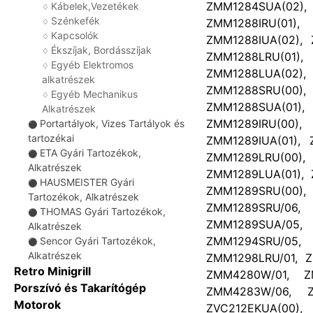
ZMM1284SUA(02), 
Kábelek,Vezetékek
♢
Szénkefék
ZMM1288IRU(01)
♢
Kapcsolók
♢
ZMM1288IUA(02), 
Ékszíjak, Bordásszíjak
♢
ZMM1288LRU(01)
Egyéb Elektromos
♢
ZMM1288LUA(02),
alkatrészek
ZMM1288SRU(00)
Egyéb Mechanikus
♢
ZMM1288SUA(01), 
Alkatrészek
ZMM1289IRU(00)
Portartályok, Vizes Tartályok és
⚫
tartozékai
ZMM1289IUA(01), 
ETA Gyári Tartozékok,
⚫
ZMM1289LRU(00)
Alkatrészek
ZMM1289LUA(01), 
HAUSMEISTER Gyári
⚫
ZMM1289SRU(00
Tartozékok, Alkatrészek
ZMM1289SRU/06
THOMAS Gyári Tartozékok,
⚫
ZMM1289SUA/05
Alkatrészek
ZMM1294SRU/05
Sencor Gyári Tartozékok,
⚫
Alkatrészek
ZMM1298LRU/01, 
Retro Minigrill
ZMM4280W/01, Z
Porszívó és Takarítógép
ZMM4283W/06, Z
Motorok
ZVC212EKUA(00),