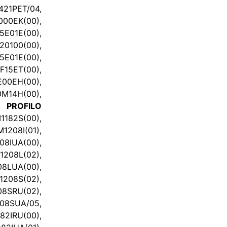
21PET/04,
00EK(00),
5E01E(00),
20100(00),
E01E(00),
5ET(00),
0EH(00),
14H(00),
4,
PROFILO
182S(00),
208I(01),
08IUA(00),
208L(02),
LUA(00),
208S(02),
SRU(02),
8SUA/05,
2IRU(00),