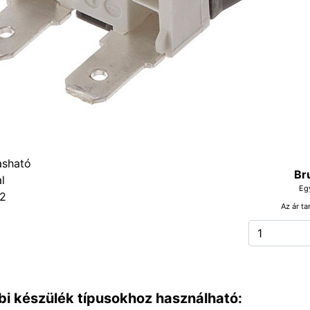
Br
Eg
2
Az ár ta
bi készülék típusokhoz használható: