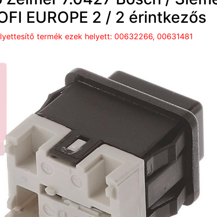
OFI EUROPE 2 / 2 érintkezős
lyettesítő termék ezek helyett: 00632266, 00631481