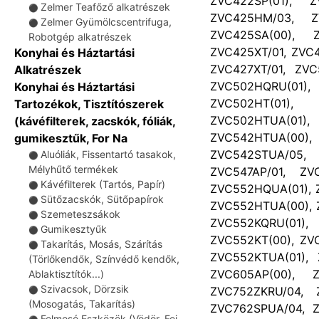
ZVC422SP(01), Z
Zelmer Teafőző alkatrészek
⚫
ZVC425HM/03, Z
Zelmer Gyümölcscentrifuga,
⚫
ZVC425SA(00), Z
Robotgép alkatrészek
ZVC425XT/01, ZVC4
Konyhai és Háztartási
ZVC427XT/01, ZVC
Alkatrészek
ZVC502HQRU(01
Konyhai és Háztartási
ZVC502HT(01),
Tartozékok, Tisztítószerek
ZVC502HTUA(01),
(kávéfilterek, zacskók, fóliák,
ZVC542HTUA(00
gumikesztűk, For Na
ZVC542STUA/05, 
Aluóliák, Fissentartó tasakok,
⚫
Mélyhűtő termékek
ZVC547AP/01, ZV
Kávéfilterek (Tartós, Papír)
⚫
ZVC552HQUA(01), 
Sütőzacskók, Sütőpapírok
⚫
ZVC552HTUA(00), 
Szemeteszsákok
⚫
ZVC552KQRU(01
Gumikesztyűk
⚫
ZVC552KT(00), ZV
Takarítás, Mosás, Szárítás
⚫
ZVC552KTUA(01), 
(Törlőkendők, Színvédő kendők,
ZVC605AP(00), Z
Ablaktisztítók...)
Szivacsok, Dörzsik
ZVC752ZKRU/04, 
⚫
(Mosogatás, Takarítás)
ZVC762SPUA/04, Z
Felmosó Eszközök (Vödör, Fej,