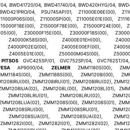
4, BWD41720/04, BWD41740/04, BWD420HYG/04, BWD4
WD421PRO/04, PSU745AP/01, Z11000E06E(00), Z110
11000P06S(00), Z11000SP(00), Z11005E01E(00), Z1116
Z15000F18E(00), Z15000F78E(00), Z15000P24E(00), Z
105(00), Z30000F15E(00), Z30000F18S(00), Z30005
, Z40000K58S(00), Z4000E01EH(00), Z4000F1
, Z4000P02EQ(00), Z4005E00EF(00), Z4005E0
), Z4005E01E(00), Z50000M04S(00), Z50000M
,
PITSOS
GVC425SP/01, GVC752SP/04, GVC762ST/0
FESA
AP9000/04,
ZELMER
ZMM1180S(00), ZMM1
MM1184S(00), ZMM1188S(00), ZMM1208I(00), ZMM1
1208IRU(00), ZMM1208IRU(01), ZMM1208IRU(02), ZMM12
ZMM1208IUA(02), ZMM1208L(00), ZMM1208L(01), ZMM1
, ZMM1208LRU(01), ZMM1208LRU(02), ZMM1208
ZMM1208LUA(02), ZMM1208S(00), ZMM1208S(01), ZMM1
ZMM1208SRU(00), ZMM1208SRU(01), ZMM1208
), ZMM1208SUA(01), ZMM1208SUA(02), ZMM120
MM1282I(00), ZMM1282I(01), ZMM1282I(02), ZMM128