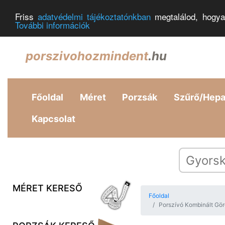
Friss
adatvédelmi tájékoztatónkban
megtalálod, hogya
További információk
porszivohozmindent
.hu
Főoldal
Méret
Porzsák
Szűrő/Hep
Kapcsolat
MÉRET KERESŐ
Főoldal
Porszívó Kombinált Gö