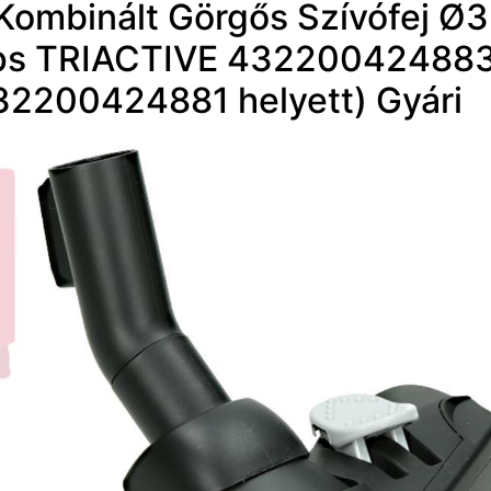
 Kombinált Görgős Szívófej 
ips TRIACTIVE 43220042488
32200424881 helyett) Gyári