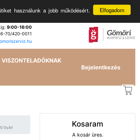
Elfogadom
tiket használunk a jobb működésért.
kig:
9:00-16:00
6-70/420-0011
moriszerviz.hu
VISZONTELADÓKNAK
Bejelentkezés
Kosaram
) Gyári
A kosár üres.