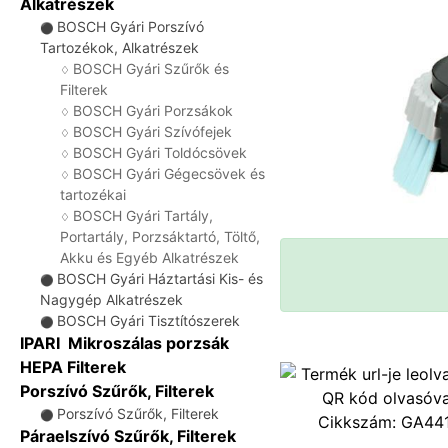
Alkatrészek
BOSCH Gyári Porszívó
⚫
Tartozékok, Alkatrészek
BOSCH Gyári Szűrők és
♢
Filterek
BOSCH Gyári Porzsákok
♢
BOSCH Gyári Szívófejek
♢
BOSCH Gyári Toldócsövek
♢
BOSCH Gyári Gégecsövek és
♢
tartozékai
BOSCH Gyári Tartály,
♢
Portartály, Porzsáktartó, Töltő,
Akku és Egyéb Alkatrészek
BOSCH Gyári Háztartási Kis- és
⚫
Nagygép Alkatrészek
BOSCH Gyári Tisztítószerek
⚫
IPARI Mikroszálas porzsák
HEPA Filterek
Porszívó Szűrők, Filterek
Porszívó Szűrők, Filterek
⚫
Cikkszám:
GA44
Páraelszívó Szűrők, Filterek