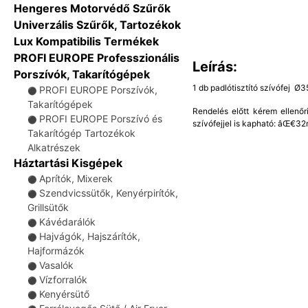
Hengeres Motorvédő Szűrők
Univerzális Szűrők, Tartozékok
Lux Kompatibilis Termékek
PROFI EUROPE Professzionális
Leírás:
Porszívók, Takarítógépek
1 db padlótisztító szívófej 
PROFI EUROPE Porszívók,
⚫
Takarítógépek
Rendelés előtt kérem ellenőr
PROFI EUROPE Porszívó és
⚫
szívófejjel is kapható: âŒ
Takarítógép Tartozékok
Alkatrészek
Háztartási Kisgépek
Aprítók, Mixerek
⚫
Szendvicssütők, Kenyérpirítók,
⚫
Grillsütők
Kávédarálók
⚫
Hajvágók, Hajszárítók,
⚫
Hajformázók
Vasalók
⚫
Vízforralók
⚫
Kenyérsütő
⚫