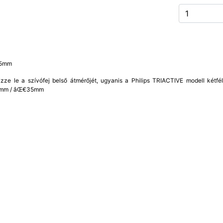
Ø35mm
izze le a szívófej belső átmérőjét, ugyanis a Philips TRIACTIVE modell kétfé
€32mm / âŒ€35mm