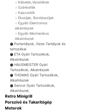
Kábelek,Vezetékek
♢
Szénkefék
♢
Kapcsolók
♢
Ékszíjak, Bordásszíjak
♢
Egyéb Elektromos
♢
alkatrészek
Egyéb Mechanikus
♢
Alkatrészek
Portartályok, Vizes Tartályok és
⚫
tartozékai
ETA Gyári Tartozékok,
⚫
Alkatrészek
HAUSMEISTER Gyári
⚫
Tartozékok, Alkatrészek
THOMAS Gyári Tartozékok,
⚫
Alkatrészek
Sencor Gyári Tartozékok,
⚫
Alkatrészek
Retro Minigrill
Porszívó és Takarítógép
Motorok