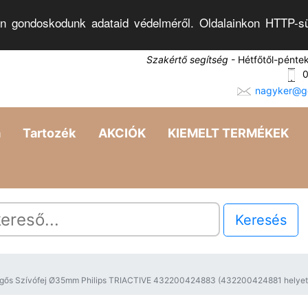
n gondoskodunk adataid védelméről. Oldalainkon HTTP-sü
Szakértő segítség
- Hétfőtől-pénte
0
nagyker@go
a
Tartozék
AKCIÓK
KIEMELT TERMÉKEK
Keresés
rgős Szívófej Ø35mm Philips TRIACTIVE 432200424883 (432200424881 helyett