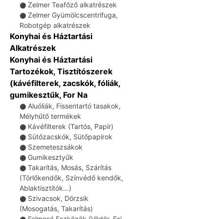
Zelmer Teafőző alkatrészek
⚫
Zelmer Gyümölcscentrifuga,
⚫
Robotgép alkatrészek
Konyhai és Háztartási
Alkatrészek
Konyhai és Háztartási
Tartozékok, Tisztítószerek
(kávéfilterek, zacskók, fóliák,
gumikesztűk, For Na
Aluóliák, Fissentartó tasakok,
⚫
Mélyhűtő termékek
Kávéfilterek (Tartós, Papír)
⚫
Sütőzacskók, Sütőpapírok
⚫
Szemeteszsákok
⚫
Gumikesztyűk
⚫
Takarítás, Mosás, Szárítás
⚫
(Törlőkendők, Színvédő kendők,
Ablaktisztítók...)
Szivacsok, Dörzsik
⚫
(Mosogatás, Takarítás)
Felmosó Eszközök (Vödör, Fej,