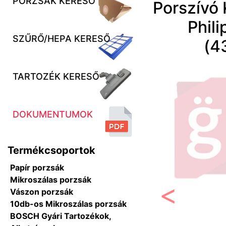
PORZSÁK KERESŐ
Porszívó
Phil
SZŰRŐ/HEPA KERESŐ
(4
TARTOZÉK KERESŐ
DOKUMENTUMOK
Termékcsoportok
Papír porzsák
Mikroszálas porzsák
Vászon porzsák
10db-os Mikroszálas porzsák
Előző
BOSCH Gyári Tartozékok,