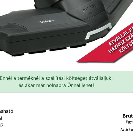
Ennél a terméknél a szállítási költséget átvállaljuk,
és akár már holnapra Önnél lehet!
Brut
Egys
17
Az ár ta