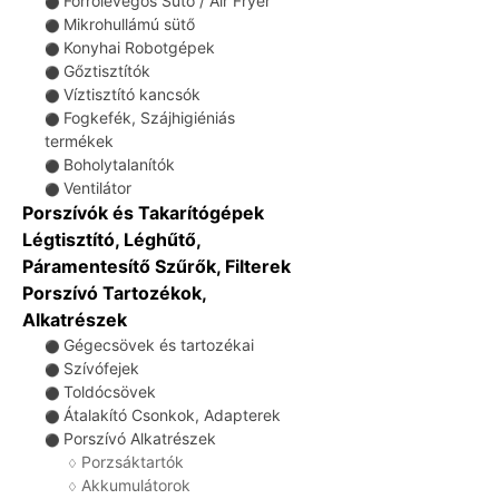
Forrólevegős Sütő / Air Fryer
⚫
Mikrohullámú sütő
⚫
Konyhai Robotgépek
⚫
Gőztisztítók
⚫
Víztisztító kancsók
⚫
Fogkefék, Szájhigiéniás
⚫
termékek
Boholytalanítók
⚫
Ventilátor
⚫
Porszívók és Takarítógépek
Légtisztító, Léghűtő,
Páramentesítő Szűrők, Filterek
Porszívó Tartozékok,
Alkatrészek
Gégecsövek és tartozékai
⚫
Szívófejek
⚫
Toldócsövek
⚫
Átalakító Csonkok, Adapterek
⚫
Porszívó Alkatrészek
⚫
Porzsáktartók
♢
Akkumulátorok
♢