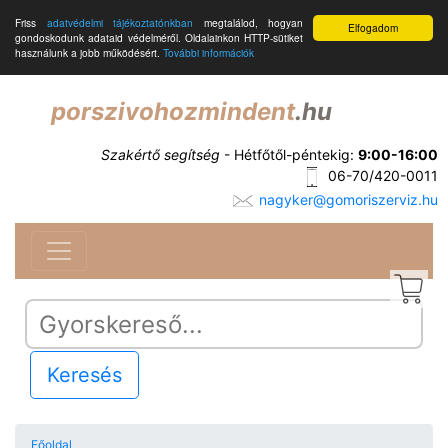
Friss
adatvédelmi tájékoztatónkban
megtalálod, hogyan
Elfogadom
gondoskodunk adataid védelméről. Oldalainkon HTTP-sütiket
használunk a jobb működésért.
További információk
porszivohozmindent
.hu
Szakértő segítség
- Hétfőtől-péntekig:
9:00-16:00
06-70/420-0011
nagyker@gomoriszerviz.hu
Keresés
Főoldal