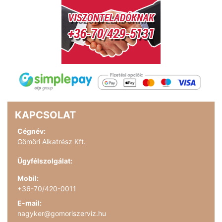
KAPCSOLAT
Cégnév:
Gömöri Alkatrész Kft.
Ügyfélszolgálat:
Mobil:
+36-70/420-0011
E-mail:
nagyker@gomoriszerviz.hu