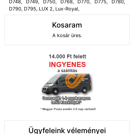
D748, D749, D750, D768, D770, D775, D780,
D790, D795, LUX 2, Lux-Royal,
Kosaram
A kosár üres.
Ügyfeleink véleményei