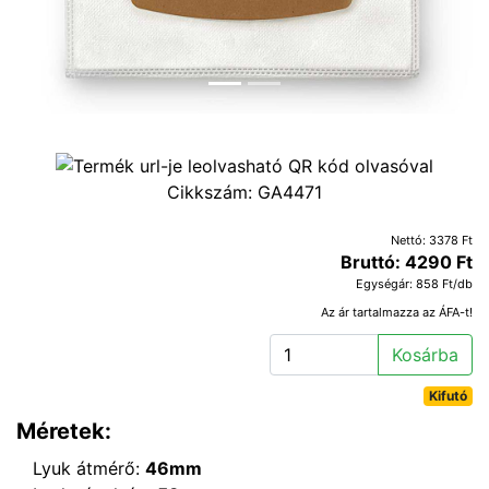
Cikkszám:
GA4471
Nettó: 3378 Ft
Bruttó: 4290 Ft
Egységár: 858 Ft/db
Az ár tartalmazza az ÁFA-t!
Kosárba
Kifutó
Méretek:
Lyuk átmérő:
46mm