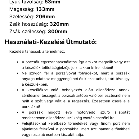
Lyuk távolság:
53mm
Magasság:
133mm
Szélesség:
206mm
Zsák hosszúság:
320mm
Zsák szélesség:
300mm
Használati-Kezelési Útmutató:
Kezelési tanácsok a termékhez:
A porzsák egyszer használatos, így amikor megtelik vagy azt
a készülék telítettségjelzője jelzi, akkor ki kell dobni!
Ne szívjon fel a porszívóval folyadékot, mert a porzsák
anyaga miatt az meggyengülhet és kiszakadhat, kárt téve így
a készülékben.
A készülékbe való behelyezés előtt ellenőrizze annak
sérülésmentességét, a porzsáktartóba való beillesztésnél nem
nyílt e szét vagy vált el a ragasztás. Ezesetben cserélje a
porzsákot!
A porzsák mögött lévő motorvédő szűrő állapotát
rendszeresen ellenőrizze, szükség esetén cserélni kell!
Felújításoknál keletkező törmeléket vagy finom port nem
ajánlatos felszívni a porzsákba, mert azt hamar eltömítheti
vagy rosszab esetben kiszakíthatja.