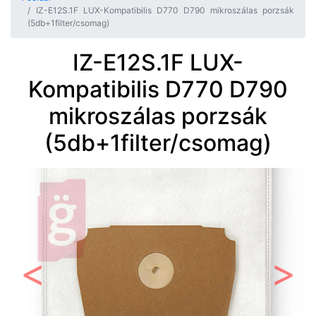
IZ-E12S.1F LUX-Kompatibilis D770 D790 mikroszálas porzsák
(5db+1filter/csomag)
IZ-E12S.1F LUX-
Kompatibilis D770 D790
mikroszálas porzsák
(5db+1filter/csomag)
Előző
Követ