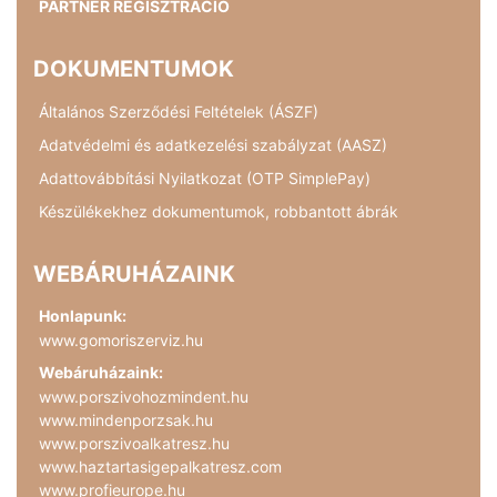
PARTNER REGISZTRÁCIÓ
DOKUMENTUMOK
Általános Szerződési Feltételek (ÁSZF)
Adatvédelmi és adatkezelési szabályzat (AASZ)
Adattovábbítási Nyilatkozat (OTP SimplePay)
Készülékekhez dokumentumok, robbantott ábrák
WEBÁRUHÁZAINK
Honlapunk:
www.gomoriszerviz.hu
Webáruházaink:
www.porszivohozmindent.hu
www.mindenporzsak.hu
www.porszivoalkatresz.hu
www.haztartasigepalkatresz.com
www.profieurope.hu