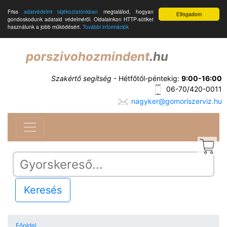
Friss
adatvédelmi tájékoztatónkban
megtalálod, hogyan
Elfogadom
gondoskodunk adataid védelméről. Oldalainkon HTTP-sütiket
használunk a jobb működésért.
További információk
porszivohozmindent
.hu
Szakértő segítség
- Hétfőtől-péntekig:
9:00-16:00
06-70/420-0011
nagyker@gomoriszerviz.hu
Keresés
Főoldal