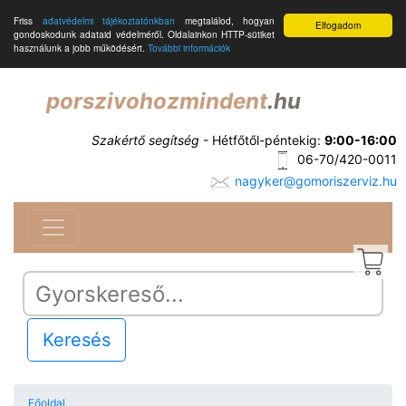
Friss
adatvédelmi tájékoztatónkban
megtalálod, hogyan
Elfogadom
gondoskodunk adataid védelméről. Oldalainkon HTTP-sütiket
használunk a jobb működésért.
További információk
porszivohozmindent
.hu
Szakértő segítség
- Hétfőtől-péntekig:
9:00-16:00
06-70/420-0011
nagyker@gomoriszerviz.hu
Keresés
Főoldal