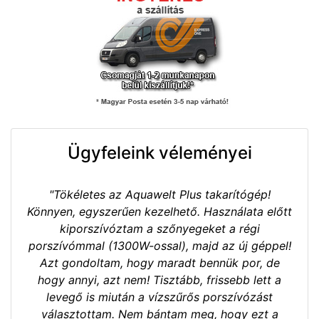
Ügyfeleink véleményei
"Tökéletes az Aquawelt Plus takarítógép!
Könnyen, egyszerűen kezelhető. Használata előtt
kiporszívóztam a szőnyegeket a régi
porszívómmal (1300W-ossal), majd az új géppel!
Azt gondoltam, hogy maradt bennük por, de
hogy annyi, azt nem! Tisztább, frissebb lett a
levegő is miután a vízszűrős porszívózást
választottam. Nem bántam meg, hogy ezt a