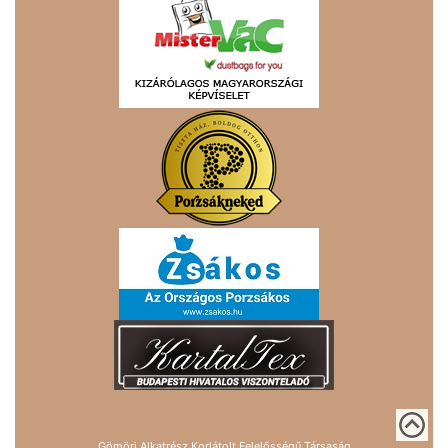
Gömöri Alkatrész Korlátolt Felelősségű Társaság