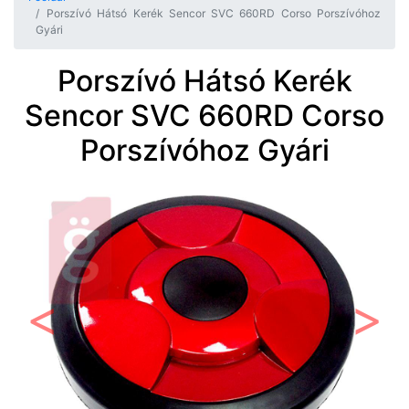
Porszívó Hátsó Kerék Sencor SVC 660RD Corso Porszívóhoz
Gyári
Porszívó Hátsó Kerék
Sencor SVC 660RD Corso
Porszívóhoz Gyári
Előző
Követ