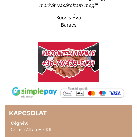
márkát vásároltam meg!"
Kocsis Éva
Baracs
KAPCSOLAT
Cégnév:
Gömöri Alkatrész Kft.