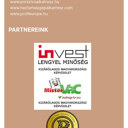
www.porszivoalkatresz.hu
www.haztartasigepalkatresz.com
www.profieurope.hu
PARTNEREINK