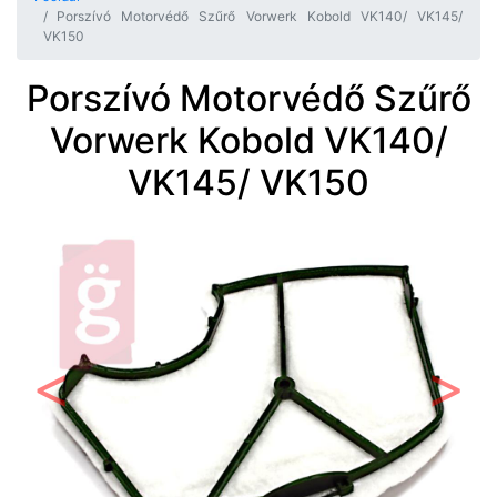
Porszívó Motorvédő Szűrő Vorwerk Kobold VK140/ VK145/
VK150
Porszívó Motorvédő Szűrő
Vorwerk Kobold VK140/
VK145/ VK150
Előző
Követ