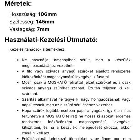
Méretek:
Hosszúság:
106mm
Szélesség:
145mm
Vastagság:
7mm
Használati-Kezelési Útmutató:
Kezelési tanácsok a termékhez:
Ne használja, amennyiben sérült, mert a készülék
meghibásodásához vezethet.
A filc vagy szivacs anyagú szűrőket ajánlott rendszeres
időközönként magasnyomású levegővel kifúvatni.
Mosni csak a MOSHATÓ felirattal jelzet szűrőket és a csak
szivacs anyagú szűrőket szabad. Ezután teljesen ki kell
szárítani.
Szárítás alkalmával ne tegye ki nagy hőingadozásnak vagy
napsütésnek, mert az a szűrő sérüléséhez vezethet.
Hepa szűrők legtöbb esetben papír anyagúak, így (ha nincs
feltüntetve a MOSHATÓ felirat) ne mossa ki azokat, érdemes
rendszeres időközönként magasnyomású levegővel
kitisztítani, és ha a készülék melegedését okozza, akkor
cserélni kell azt!
Felújításoknál keletkező törmeléket vagy finom port nem