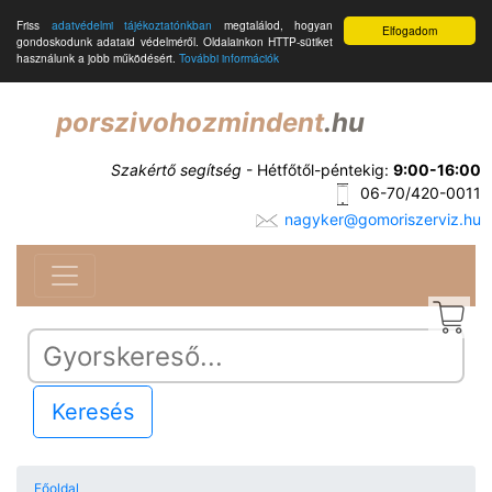
Friss
adatvédelmi tájékoztatónkban
megtalálod, hogyan
Elfogadom
gondoskodunk adataid védelméről. Oldalainkon HTTP-sütiket
használunk a jobb működésért.
További információk
porszivohozmindent
.hu
Szakértő segítség
- Hétfőtől-péntekig:
9:00-16:00
06-70/420-0011
nagyker@gomoriszerviz.hu
Keresés
Főoldal