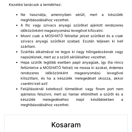
Kezelési tanácsok a termékhez:
Ne használja, amennyiben sérült, mert a készülék
meghibásodásához vezethet.
A filc vagy szivacs anyagú szűrőket ajánlott rendszeres
időközönként magasnyomású levegővel kifúvatni.
Mosni csak a MOSHATÓ felirattal jelzet szűrőket és a csak
szivacs anyagú szűrőket szabad. Ezután teljesen ki kell
szárítani.
Szárítás alkalmával ne tegye ki nagy hőingadozásnak vagy
napsütésnek, mert az a szűrő sérüléséhez vezethet.
Hepa szűrők legtöbb esetben papír anyagúak, így (ha nincs
feltüntetve a MOSHATÓ felirat) ne mossa ki azokat, érdemes
rendszeres időközönként magasnyomású levegővel
kitisztítani, és ha a készülék melegedését okozza, akkor
cserélni kell azt!
Felújításoknál keletkező törmeléket vagy finom port nem
ajánlatos felszívni, mert az hamar eltömítheti a szűrőt és a
készülék melegedéséhez majd későbbiekben a
meghibásodásához vezethet.
Kosaram