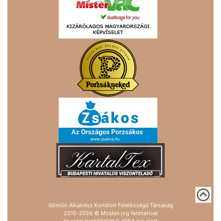
Gömöri Alkatrész Korlátolt Felelősségű Társaság
2015-2026 © Minden jog fenntartva!
Az oldal betöltődött 0.4984 mp alatt.