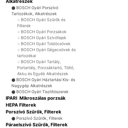
Alkatrészek
BOSCH Gyári Porszívó
⚫
Tartozékok, Alkatrészek
BOSCH Gyári Szűrők és
♢
Filterek
BOSCH Gyári Porzsákok
♢
BOSCH Gyári Szívófejek
♢
BOSCH Gyári Toldócsövek
♢
BOSCH Gyári Gégecsövek és
♢
tartozékai
BOSCH Gyári Tartály,
♢
Portartály, Porzsáktartó, Töltő,
Akku és Egyéb Alkatrészek
BOSCH Gyári Háztartási Kis- és
⚫
Nagygép Alkatrészek
BOSCH Gyári Tisztítószerek
⚫
IPARI Mikroszálas porzsák
HEPA Filterek
Porszívó Szűrők, Filterek
Porszívó Szűrők, Filterek
⚫
Páraelszívó Szűrők, Filterek