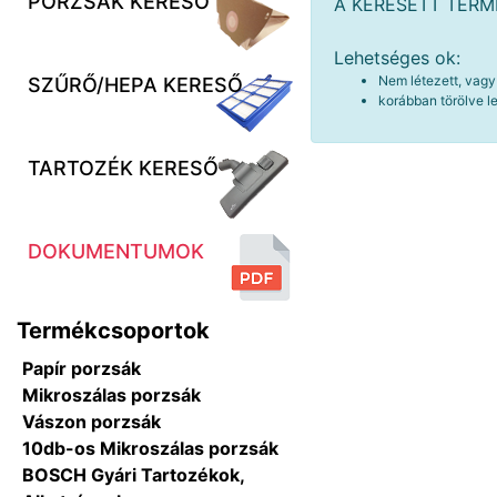
PORZSÁK KERESŐ
A KERESETT TER
Lehetséges ok:
Nem létezett, vagy
SZŰRŐ/HEPA KERESŐ
korábban törölve le
TARTOZÉK KERESŐ
DOKUMENTUMOK
Termékcsoportok
Papír porzsák
Mikroszálas porzsák
Vászon porzsák
10db-os Mikroszálas porzsák
BOSCH Gyári Tartozékok,