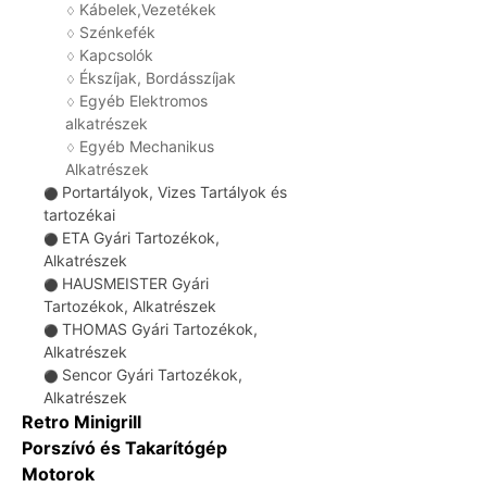
Kábelek,Vezetékek
♢
Szénkefék
♢
Kapcsolók
♢
Ékszíjak, Bordásszíjak
♢
Egyéb Elektromos
♢
alkatrészek
Egyéb Mechanikus
♢
Alkatrészek
Portartályok, Vizes Tartályok és
⚫
tartozékai
ETA Gyári Tartozékok,
⚫
Alkatrészek
HAUSMEISTER Gyári
⚫
Tartozékok, Alkatrészek
THOMAS Gyári Tartozékok,
⚫
Alkatrészek
Sencor Gyári Tartozékok,
⚫
Alkatrészek
Retro Minigrill
Porszívó és Takarítógép
Motorok