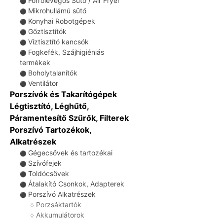
Forrólevegős Sütő / Air Fryer
⚫
Mikrohullámú sütő
⚫
Konyhai Robotgépek
⚫
Gőztisztítók
⚫
Víztisztító kancsók
⚫
Fogkefék, Szájhigiéniás
⚫
termékek
Boholytalanítók
⚫
Ventilátor
⚫
Porszívók és Takarítógépek
Légtisztító, Léghűtő,
Páramentesítő Szűrők, Filterek
Porszívó Tartozékok,
Alkatrészek
Gégecsövek és tartozékai
⚫
Szívófejek
⚫
Toldócsövek
⚫
Átalakító Csonkok, Adapterek
⚫
Porszívó Alkatrészek
⚫
Porzsáktartók
♢
Akkumulátorok
♢