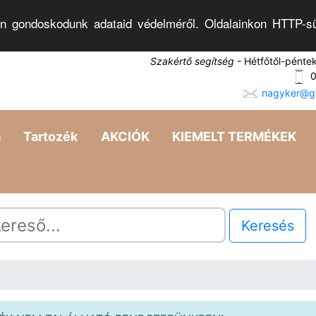
n gondoskodunk adataid védelméről. Oldalainkon HTTP-sü
Szakértő segítség
- Hétfőtől-pénte
0
nagyker@go
a
Tartozék
AKCIÓK
KIEMELT TERMÉKEK
Keresés