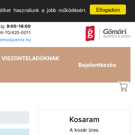
Elfogadom
tiket használunk a jobb működésért.
kig:
9:00-16:00
6-70/420-0011
moriszerviz.hu
VISZONTELADÓKNAK
Bejelentkezés
Kosaram
A kosár üres.