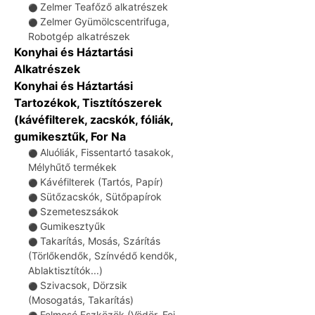
Zelmer Teafőző alkatrészek
⚫
Zelmer Gyümölcscentrifuga,
⚫
Robotgép alkatrészek
Konyhai és Háztartási
Alkatrészek
Konyhai és Háztartási
Tartozékok, Tisztítószerek
(kávéfilterek, zacskók, fóliák,
gumikesztűk, For Na
Aluóliák, Fissentartó tasakok,
⚫
Mélyhűtő termékek
Kávéfilterek (Tartós, Papír)
⚫
Sütőzacskók, Sütőpapírok
⚫
Szemeteszsákok
⚫
Gumikesztyűk
⚫
Takarítás, Mosás, Szárítás
⚫
(Törlőkendők, Színvédő kendők,
Ablaktisztítók...)
Szivacsok, Dörzsik
⚫
(Mosogatás, Takarítás)
Felmosó Eszközök (Vödör, Fej,