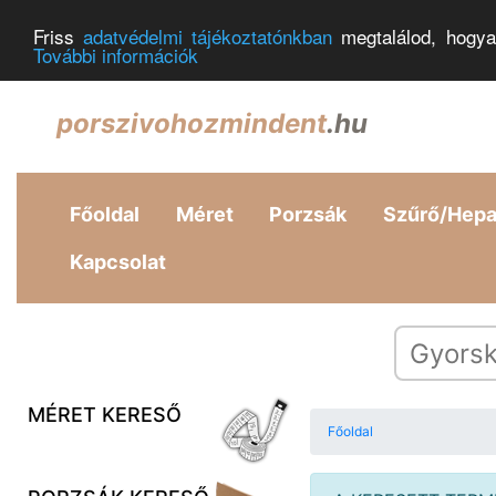
Friss
adatvédelmi tájékoztatónkban
megtalálod, hogya
További információk
porszivohozmindent
.hu
Főoldal
Méret
Porzsák
Szűrő/Hep
Kapcsolat
MÉRET KERESŐ
Főoldal