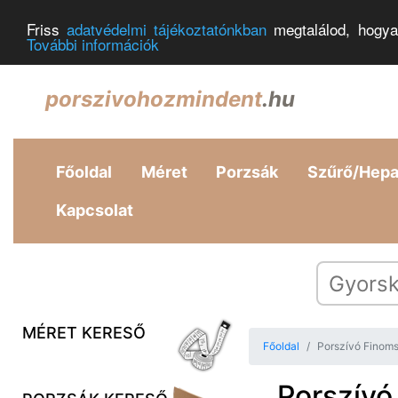
Friss
adatvédelmi tájékoztatónkban
megtalálod, hogya
További információk
porszivohozmindent
.hu
Főoldal
Méret
Porzsák
Szűrő/Hep
Kapcsolat
MÉRET KERESŐ
Főoldal
Porszívó Finom
Porszívó