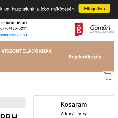
Elfogadom
tiket használunk a jobb működésért.
kig:
9:00-16:00
6-70/420-0011
moriszerviz.hu
VISZONTELADÓKNAK
Bejelentkezés
Kosaram
A kosár üres.
 BBH