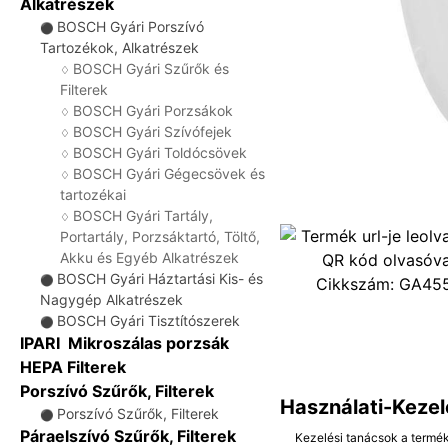
Alkatrészek
BOSCH Gyári Porszívó
⚫
Tartozékok, Alkatrészek
BOSCH Gyári Szűrők és
♢
Filterek
BOSCH Gyári Porzsákok
♢
BOSCH Gyári Szívófejek
♢
BOSCH Gyári Toldócsövek
♢
BOSCH Gyári Gégecsövek és
♢
tartozékai
BOSCH Gyári Tartály,
♢
Portartály, Porzsáktartó, Töltő,
Akku és Egyéb Alkatrészek
BOSCH Gyári Háztartási Kis- és
⚫
Cikkszám:
GA45
Nagygép Alkatrészek
BOSCH Gyári Tisztítószerek
⚫
IPARI Mikroszálas porzsák
HEPA Filterek
Porszívó Szűrők, Filterek
Használati-Kezel
Porszívó Szűrők, Filterek
⚫
Páraelszívó Szűrők, Filterek
Kezelési tanácsok a termé