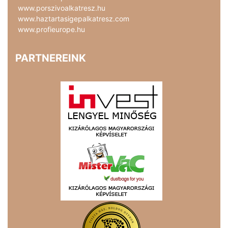
www.porszivoalkatresz.hu
www.haztartasigepalkatresz.com
www.profieurope.hu
PARTNEREINK