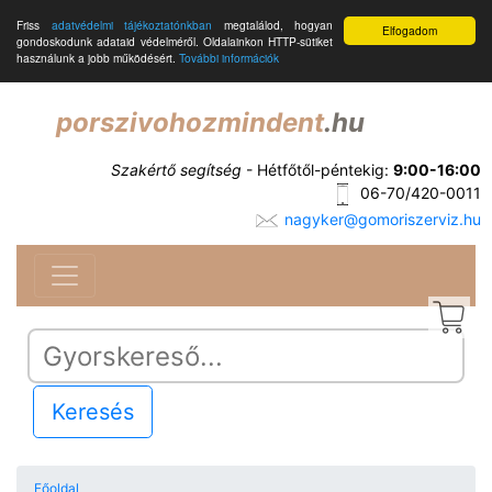
Friss
adatvédelmi tájékoztatónkban
megtalálod, hogyan
Elfogadom
gondoskodunk adataid védelméről. Oldalainkon HTTP-sütiket
használunk a jobb működésért.
További információk
porszivohozmindent
.hu
Szakértő segítség
- Hétfőtől-péntekig:
9:00-16:00
06-70/420-0011
nagyker@gomoriszerviz.hu
Keresés
Főoldal