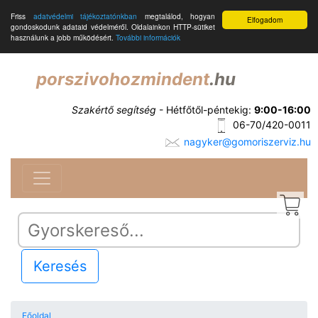
Friss
adatvédelmi tájékoztatónkban
megtalálod, hogyan
Elfogadom
gondoskodunk adataid védelméről. Oldalainkon HTTP-sütiket
használunk a jobb működésért.
További információk
porszivohozmindent
.hu
Szakértő segítség
- Hétfőtől-péntekig:
9:00-16:00
06-70/420-0011
nagyker@gomoriszerviz.hu
Keresés
Főoldal