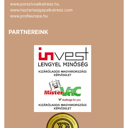
www.porszivoalkatresz.hu
www.haztartasigepalkatresz.com
www.profieurope.hu
PARTNEREINK