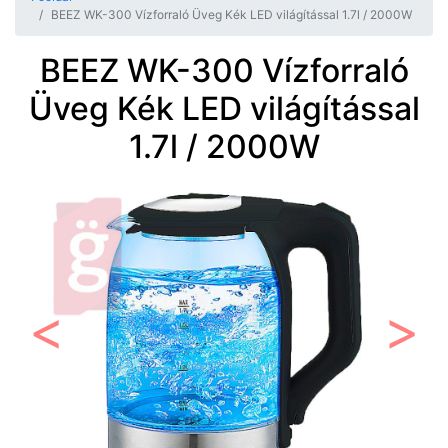
BEEZ WK-300 Vízforraló Üveg Kék LED világítással 1.7l / 2000W
BEEZ WK-300 Vízforraló
Üveg Kék LED világítással
1.7l / 2000W
Előző
Követ