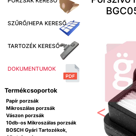
PORZSÁK KERESŐ
BGC05
SZŰRŐ/HEPA KERESŐ
TARTOZÉK KERESŐ
DOKUMENTUMOK
Termékcsoportok
Papír porzsák
Mikroszálas porzsák
Vászon porzsák
Előző
10db-os Mikroszálas porzsák
BOSCH Gyári Tartozékok,