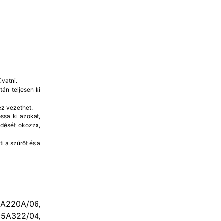
vatni.
án teljesen ki
ez vezethet.
ssa ki azokat,
edését okozza,
i a szűrőt és a
220A/06,
5A322/04,