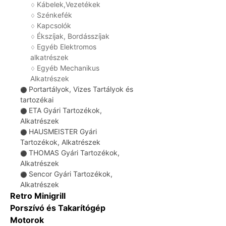
Kábelek,Vezetékek
♢
Szénkefék
♢
Kapcsolók
♢
Ékszíjak, Bordásszíjak
♢
Egyéb Elektromos
♢
alkatrészek
Egyéb Mechanikus
♢
Alkatrészek
Portartályok, Vizes Tartályok és
⚫
tartozékai
ETA Gyári Tartozékok,
⚫
Alkatrészek
HAUSMEISTER Gyári
⚫
Tartozékok, Alkatrészek
THOMAS Gyári Tartozékok,
⚫
Alkatrészek
Sencor Gyári Tartozékok,
⚫
Alkatrészek
Retro Minigrill
Porszívó és Takarítógép
Motorok