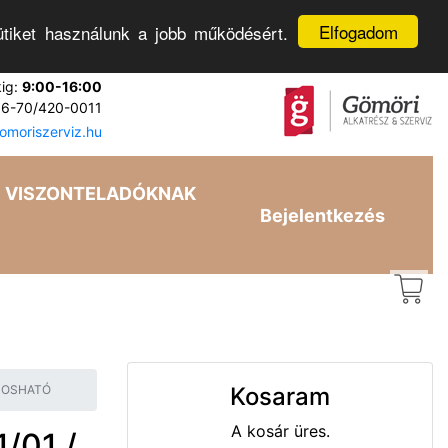
Elfogadom
tiket használunk a jobb működésért.
kig:
9:00-16:00
6-70/420-0011
moriszerviz.hu
VISZONTELADÓKNAK
Bejelentkezés
) MOSHATÓ
Kosaram
A kosár üres.
/01 /