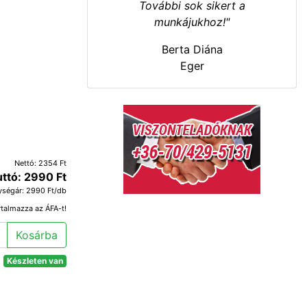
További sok sikert a
munkájukhoz!"
Berta Diána
Eger
Nettó: 2354 Ft
uttó: 2990 Ft
ységár: 2990 Ft/db
rtalmazza az ÁFA-t!
Kosárba
Készleten van