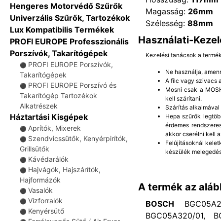
Hengeres Motorvédő Szűrők
Magasság:
26mm
Univerzális Szűrők, Tartozékok
Szélesség:
88mm
Lux Kompatibilis Termékek
Használati-Kezel
PROFI EUROPE Professzionális
Porszívók, Takarítógépek
Kezelési tanácsok a termé
PROFI EUROPE Porszívók,
⚫
Ne használja, amenn
Takarítógépek
A filc vagy szivacs
PROFI EUROPE Porszívó és
⚫
Mosni csak a MOSHA
Takarítógép Tartozékok
kell szárítani.
Alkatrészek
Szárítás alkalmával
Háztartási Kisgépek
Hepa szűrők legtöb
érdemes rendszeres
Aprítók, Mixerek
⚫
akkor cserélni kell a
Szendvicssütők, Kenyérpirítók,
⚫
Felújításoknál kelet
Grillsütők
készülék melegedés
Kávédarálók
⚫
Hajvágók, Hajszárítók,
⚫
Hajformázók
A termék az aláb
Vasalók
⚫
Vízforralók
⚫
BOSCH
BGC05A22
Kenyérsütő
⚫
BGC05A320/01, B