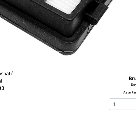
Br
Eg
33
Az ár ta