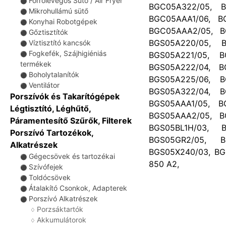
Forrólevegős Sütő / Air Fryer
⚫
BGC05A322/05, B
Mikrohullámú sütő
⚫
BGC05AAA1/06, B
Konyhai Robotgépek
⚫
BGC05AAA2/05, B
Gőztisztítók
⚫
BGS05A220/05, B
Víztisztító kancsók
⚫
Fogkefék, Szájhigiéniás
BGS05A221/05, B
⚫
termékek
BGS05A222/04, B
Boholytalanítók
⚫
BGS05A225/06, B
Ventilátor
⚫
BGS05A322/04, B
Porszívók és Takarítógépek
BGS05AAA1/05, B
Légtisztító, Léghűtő,
BGS05AAA2/05, B
Páramentesítő Szűrők, Filterek
BGS05BL1H/03, B
Porszívó Tartozékok,
BGS05GR2/05, B
Alkatrészek
BGS05X240/03, BG
Gégecsövek és tartozékai
⚫
850 A2,
Szívófejek
⚫
Toldócsövek
⚫
Átalakító Csonkok, Adapterek
⚫
Porszívó Alkatrészek
⚫
Porzsáktartók
♢
Akkumulátorok
♢