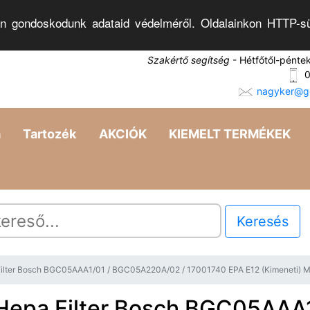
n gondoskodunk adataid védelméről. Oldalainkon HTTP-sü
Szakértő segítség
- Hétfőtől-pénte
0
nagyker@go
a
Tartozék
AKCIÓK
KIEMELT TERMÉKEK
Keresés
Filter Bosch BGC05AAA1/01 / BGC05A220A/02 / 17001740 EPA E12 (Kimeneti
Hepa Filter Bosch BGC05AAA1