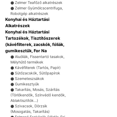
Zelmer Teafőző alkatrészek
⚫
Zelmer Gyümölcscentrifuga,
⚫
Robotgép alkatrészek
Konyhai és Háztartási
Alkatrészek
Konyhai és Háztartási
Tartozékok, Tisztítószerek
(kávéfilterek, zacskók, fóliák,
gumikesztűk, For Na
Aluóliák, Fissentartó tasakok,
⚫
Mélyhűtő termékek
Kávéfilterek (Tartós, Papír)
⚫
Sütőzacskók, Sütőpapírok
⚫
Szemeteszsákok
⚫
Gumikesztyűk
⚫
Takarítás, Mosás, Szárítás
⚫
(Törlőkendők, Színvédő kendők,
Ablaktisztítók...)
Szivacsok, Dörzsik
⚫
(Mosogatás, Takarítás)
Felmosó Eszközök (Vödör, Fej,