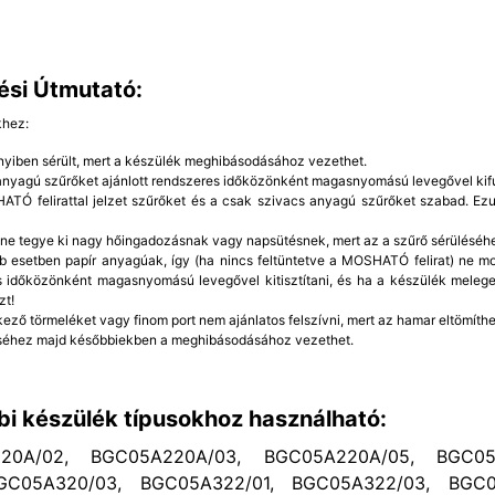
ési Útmutató:
khez:
yiben sérült, mert a készülék meghibásodásához vezethet.
 anyagú szűrőket ajánlott rendszeres időközönként magasnyomású levegővel kifú
TÓ felirattal jelzet szűrőket és a csak szivacs anyagú szűrőket szabad. Ezut
 ne tegye ki nagy hőingadozásnak vagy napsütésnek, mert az a szűrő sérüléséh
b esetben papír anyagúak, így (ha nincs feltüntetve a MOSHATÓ felirat) ne mo
 időközönként magasnyomású levegővel kitisztítani, és ha a készülék meleg
zt!
kező törmeléket vagy finom port nem ajánlatos felszívni, mert az hamar eltömíthet
éhez majd későbbiekben a meghibásodásához vezethet.
bi készülék típusokhoz használható:
0A/02, BGC05A220A/03, BGC05A220A/05, BGC05A
GC05A320/03, BGC05A322/01, BGC05A322/03, BGC0