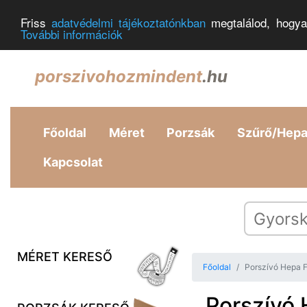
Friss
adatvédelmi tájékoztatónkban
megtalálod, hogya
További információk
porszivohozmindent
.hu
Főoldal
Méret
Porzsák
Szűrő/Hep
Kapcsolat
MÉRET KERESŐ
Főoldal
Porszívó Hepa 
Porszívó 