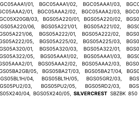
GC05AAA1/01, BGC05AAA1/02, BGC05AAA1/03, BGC0
GC05AAA2/01, BGC05AAA2/02, BGC05AAA2/03, BGC0
GC05X20GB/03, BGS05A220/01, BGS05A220/02, BGS0
GS05A220/06, BGS05A221/01, BGS05A221/02, BGS0
GS05A221/06, BGS05A222/01, BGS05A222/02, BGS0
GS05A222/05, BGS05A225/02, BGS05A225/03, BGS0
GS05A320/01, BGS05A320/03, BGS05A322/01, BGS0
GS05A322/05, BGS05AAA1/02, BGS05AAA1/03, BGS0
GS05AAA2/01, BGS05AAA2/02, BGS05AAA2/03, BGS0
GS05BA2GB/05, BGS05BA2T/03, BGS05BA2T/04, BGS0
GS05BL1H/04, BGS05BL1H/05, BGS05GR2/03, BGS
GS05PU2/03, BGS05PU2/05, BGS05RD2/03, BGS0
S05X240/04, BGS05X240/05,
SILVERCREST
SBZBK 850 