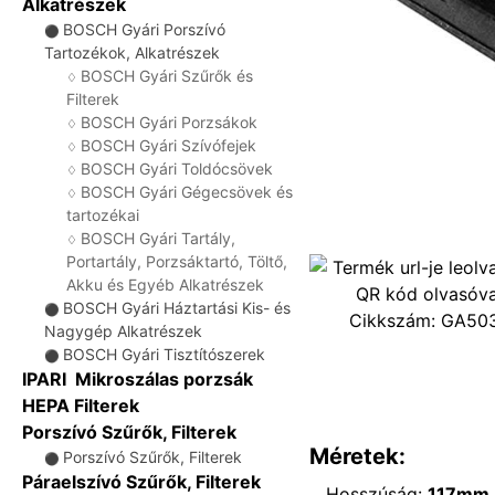
Alkatrészek
BOSCH Gyári Porszívó
⚫
Tartozékok, Alkatrészek
BOSCH Gyári Szűrők és
♢
Filterek
BOSCH Gyári Porzsákok
♢
BOSCH Gyári Szívófejek
♢
BOSCH Gyári Toldócsövek
♢
BOSCH Gyári Gégecsövek és
♢
tartozékai
BOSCH Gyári Tartály,
♢
Portartály, Porzsáktartó, Töltő,
Akku és Egyéb Alkatrészek
BOSCH Gyári Háztartási Kis- és
⚫
Cikkszám:
GA50
Nagygép Alkatrészek
BOSCH Gyári Tisztítószerek
⚫
IPARI Mikroszálas porzsák
HEPA Filterek
Porszívó Szűrők, Filterek
Méretek:
Porszívó Szűrők, Filterek
⚫
Páraelszívó Szűrők, Filterek
Hosszúság:
117mm