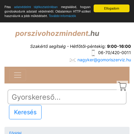
Friss
adatvédelmi tájékoztatónkban
megtalálod, hogyan
Elfogadom
gondoskodunk adataid védelméről. Oldalainkon HTTP-sütiket
használunk a jobb működésért.
További információk
porszivohozmindent
.hu
Szakértő segítség
- Hétfőtől-péntekig:
9:00-16:00
06-70/420-0011
nagyker@gomoriszerviz.hu
Keresés
Főoldal