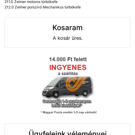
211.0 Zelmer motoros túrbókefe
212.0 Zelmer porszívó Mechanikus túrbókefe
Kosaram
A kosár üres.
Ügyfeleink véleményei