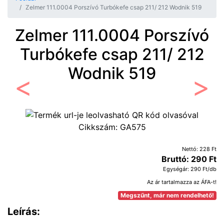
Zelmer 111.0004 Porszívó Turbókefe csap 211/ 212 Wodnik 519
Zelmer 111.0004 Porszívó
Turbókefe csap 211/ 212
Wodnik 519
Előző
Követ
Cikkszám:
GA575
Nettó: 228 Ft
Bruttó: 290 Ft
Egységár: 290 Ft/db
Az ár tartalmazza az ÁFA-t!
Megszűnt, már nem rendelhető!
Leírás: