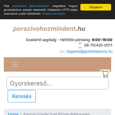
Friss
adatvédelmi tájékoztatónkban
megtalálod, hogyan
Elfogadom
gondoskodunk adataid védelméről. Oldalainkon HTTP-sütiket
használunk a jobb működésért.
További információk
porszivohozmindent
.hu
Szakértő segítség
- Hétfőtől-péntekig:
9:00-16:00
06-70/420-0011
nagyker@gomoriszerviz.hu
Keresés
Főoldal
Porszívó Szívófej Szett Ø32mm (6db/csomag)