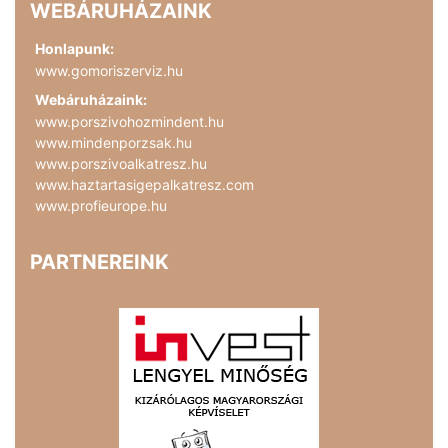
WEBÁRUHÁZAINK
Honlapunk:
www.gomoriszerviz.hu
Webáruházaink:
www.porszivohozmindent.hu
www.mindenporzsak.hu
www.porszivoalkatresz.hu
www.haztartasigepalkatresz.com
www.profieurope.hu
PARTNEREINK