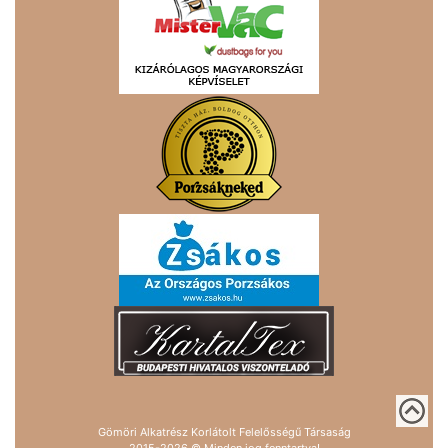
Gömöri Alkatrész Korlátolt Felelősségű Társaság
2015-2026 © Minden jog fenntartva!