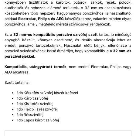
könnyebben tisztíthatók a kárpitok, bútorok, sarkok, rések, polcok,
autóbelsők és nehezen elérhető területek. A 32 mm-es csatlakozásnak
köszönhetően több népszerű hagyományos porszívóhoz is használható,
például
Electrolux, Philips és AEG
készülékekhez, valamint minden olyan
porszívóhoz, amely megfelelő méretű szívócsővel rendelkezik.
Ez a
32 mm-es kompatibilis porszívó szívófej szett
tartós, jó minőségű
anyagból készült, könnyen cserélhető, és ideális alternatívája lehet az
eredeti porszívó tartozékoknak. Használat előtt kérjük, ellenőrizze a
porszívó szívócsövének belső átmérőjét, hogy kompatibilis-e a
32 mm-es
porszívófejekkel
.
Kompatibilis, utángyártott termék
, nem eredeti Electrolux, Philips vagy
AEG alkatrész.
Szett tartalma:
1db Körkefés szívófej lószőr kefével
1db Kárpit szívófej
1db Kis kefés szívófej
1db Flexibilis résszívófej
1db Résszívófej
1db Lapos kárpit szívófej