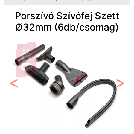
Porszívó Szívófej Szett
Ø32mm (6db/csomag)
Előző
Követ