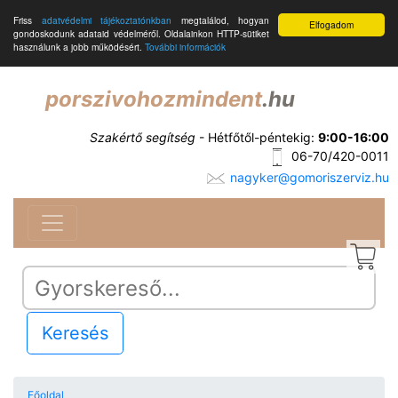
Friss
adatvédelmi tájékoztatónkban
megtalálod, hogyan
Elfogadom
gondoskodunk adataid védelméről. Oldalainkon HTTP-sütiket
használunk a jobb működésért.
További információk
porszivohozmindent
.hu
Szakértő segítség
- Hétfőtől-péntekig:
9:00-16:00
06-70/420-0011
nagyker@gomoriszerviz.hu
Keresés
Főoldal