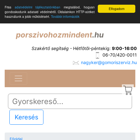
Friss
adatvédelmi tájékoztatónkban
megtalálod, hogyan
Elfogadom
gondoskodunk adataid védelméről. Oldalainkon HTTP-sütiket
használunk a jobb működésért.
További információk
porszivohozmindent
.hu
Szakértő segítség
- Hétfőtől-péntekig:
9:00-16:00
06-70/420-0011
nagyker@gomoriszerviz.hu
Keresés
Főoldal