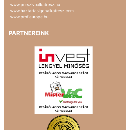
www.porszivoalkatresz.hu
www.haztartasigepalkatresz.com
www.profieurope.hu
PARTNEREINK