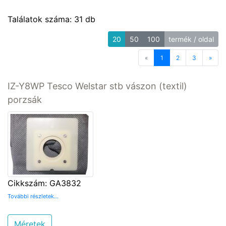
Találatok száma: 31 db
20
50
100
termék / oldal
«
Previous
1
2
3
»
Next
IZ-Y8WP Tesco Welstar stb vászon (textil)
porzsák
Cikkszám: GA3832
További részletek...
Méretek