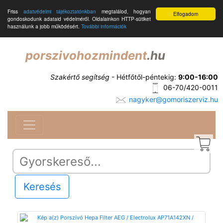
Friss
adatvédelmi tájékoztatónkban
megtalálod, hogyan
Elfogadom
gondoskodunk adataid védelméről. Oldalainkon HTTP-sütiket
használunk a jobb működésért.
További információk
porszivohozmindent
.hu
Szakértő segítség
- Hétfőtől-péntekig:
9:00-16:00
06-70/420-0011
nagyker@gomoriszerviz.hu
Keresés