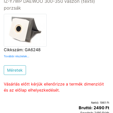
IZ-Y7WP DAEWOO 300-350 vászon (textil)
porzsák
Cikkszám: GA6248
További részletek...
Méretek
Vásárlás előtt kérjük ellenőrizze a termék dimenzióit
és az előlap elhelyezkedését.
Nettó: 1961 Ft
Bruttó: 2490 Ft
Egységár: 2490 Ft/db