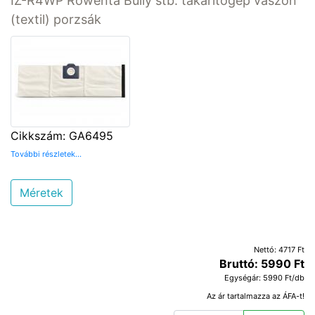
IZ-R4WP Rowenta Bully stb. takarítógép vászon
(textil) porzsák
Cikkszám: GA6495
További részletek...
Méretek
Nettó: 4717 Ft
Bruttó: 5990 Ft
Egységár: 5990 Ft/db
Az ár tartalmazza az ÁFA-t!