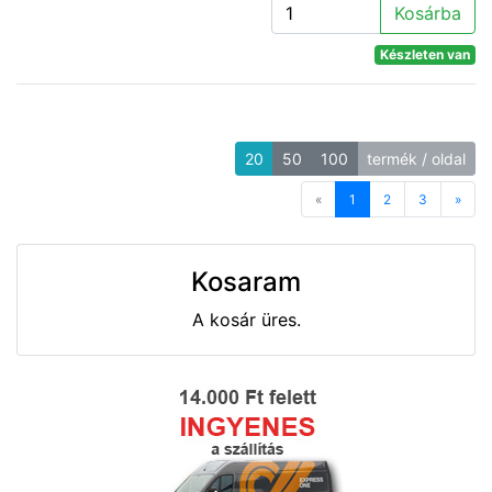
Kosárba
Készleten van
20
50
100
termék / oldal
«
Previous
1
2
3
»
Next
Kosaram
A kosár üres.