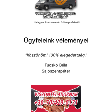
Ügyfeleink véleményei
"Köszönöm! 100% elégedettség."
Fucskó Béla
Sajószentpéter