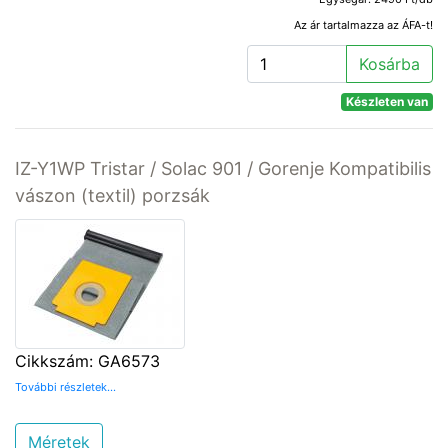
Az ár tartalmazza az ÁFA-t!
Kosárba
Készleten van
IZ-Y1WP Tristar / Solac 901 / Gorenje Kompatibilis
vászon (textil) porzsák
Cikkszám: GA6573
További részletek...
Méretek