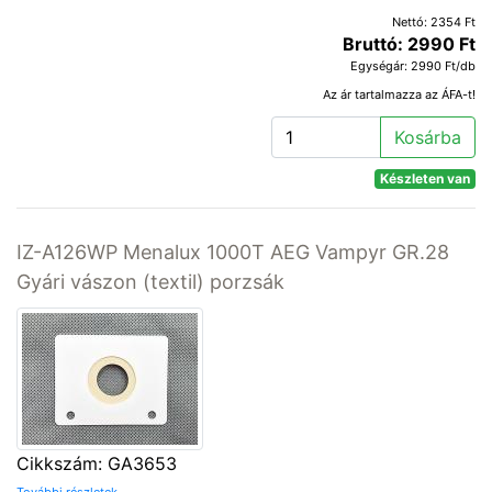
Nettó: 2354 Ft
Bruttó: 2990 Ft
Egységár: 2990 Ft/db
Az ár tartalmazza az ÁFA-t!
Kosárba
Készleten van
IZ-A126WP Menalux 1000T AEG Vampyr GR.28
Gyári vászon (textil) porzsák
Cikkszám: GA3653