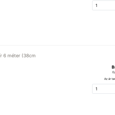
r 6 méter (38cm
B
E
Az ár ta