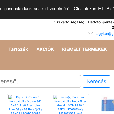
n gondoskodunk adataid védelméről. Oldalainkon HTTP-sü
Szakértő segítség
- Hétfőtől-pénte
0
nagyker@go
a
Tartozék
AKCIÓK
KIEMELT TERMÉKEK
Keresés