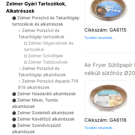
Zelmer Gyári Tartozékok,
Alkatrészek
Zelmer Porszívó és Takarítógép
⚫
tartozékok és alkatrészek
Cikkszám: GA6115
Zelmer Porszívó és
♢
Takarítógép tartozékok
További részletek...
Zelmer Gégecsövek és
☐
tartozékai
Zelmer Szívófejek
☐
Zelmer Toldócsövek
☐
Air Fryer Sütőpapír 
Zelmer Porszívó és
♢
nélküli sütőhöz Ø
Takarítógép alkatrészek
Zelmer Porszívó Aquario 719
♢
819 alkatrészek
Zelmer Húsdaráló alkatrészek
⚫
Zelmer Mixer, Turmix
⚫
alkatrészek
Zelmer Szeletelő alkatrészek
⚫
Zelmer Kávéfőző alkatrészek
Cikkszám: GA6116
⚫
Zelmer Szendvicssütő
⚫
További részletek...
alkatrészek