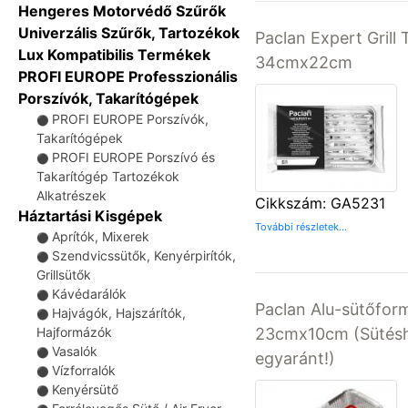
Hengeres Motorvédő Szűrők
Univerzális Szűrők, Tartozékok
Paclan Expert Grill
Lux Kompatibilis Termékek
34cmx22cm
PROFI EUROPE Professzionális
Porszívók, Takarítógépek
PROFI EUROPE Porszívók,
⚫
Takarítógépek
PROFI EUROPE Porszívó és
⚫
Takarítógép Tartozékok
Alkatrészek
Cikkszám: GA5231
Háztartási Kisgépek
További részletek...
Aprítók, Mixerek
⚫
Szendvicssütők, Kenyérpirítók,
⚫
Grillsütők
Kávédarálók
⚫
Paclan Alu-sütőfo
Hajvágók, Hajszárítók,
⚫
23cmx10cm (Sütésh
Hajformázók
Vasalók
⚫
egyaránt!)
Vízforralók
⚫
Kenyérsütő
⚫