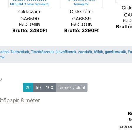
Cikk
Cikkszám:
Cikkszám:
GA
GA6590
GA6589
Nettó
Nettó: 2748Ft
Nettó: 2591Ft
Bruttó
Bruttó: 3490Ft
Bruttó: 3290Ft
rtási Tartozékok, Tisztítószerek (kávéfilterek, zacskók, fóliák, gumikesztűk, F
rok
b
20
50
100
termék / oldal
ütőpapír 8 méter
B
E
Az ár ta