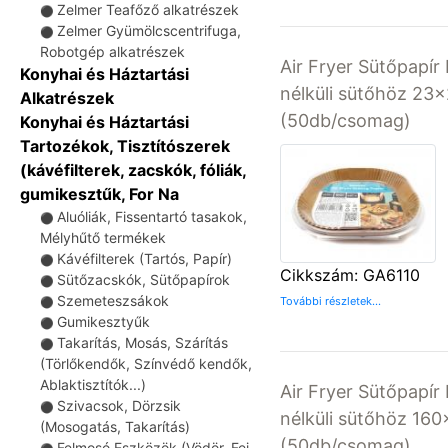
Zelmer Teafőző alkatrészek
⚫
Zelmer Gyümölcscentrifuga,
⚫
Robotgép alkatrészek
Air Fryer Sütőpapír 
Konyhai és Háztartási
nélküli sütőhöz 23
Alkatrészek
(50db/csomag)
Konyhai és Háztartási
Tartozékok, Tisztítószerek
(kávéfilterek, zacskók, fóliák,
gumikesztűk, For Na
Aluóliák, Fissentartó tasakok,
⚫
Mélyhűtő termékek
Kávéfilterek (Tartós, Papír)
⚫
Cikkszám: GA6110
Sütőzacskók, Sütőpapírok
⚫
Szemeteszsákok
További részletek...
⚫
Gumikesztyűk
⚫
Takarítás, Mosás, Szárítás
⚫
(Törlőkendők, Színvédő kendők,
Ablaktisztítók...)
Air Fryer Sütőpapír 
Szivacsok, Dörzsik
⚫
nélküli sütőhöz 1
(Mosogatás, Takarítás)
(50db/csomag)
Felmosó Eszközök (Vödör, Fej,