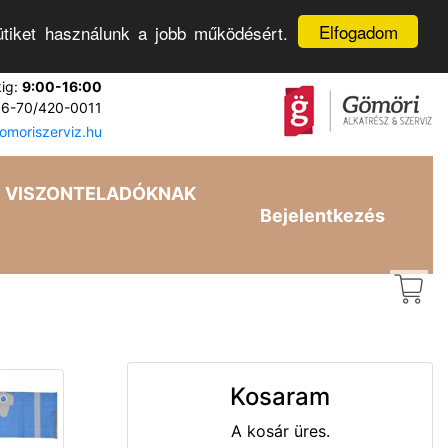
Elfogadom
tiket használunk a jobb működésért.
kig:
9:00-16:00
6-70/420-0011
moriszerviz.hu
VISZONTELADÓKNAK
Bejelentkezés
Kosaram
A kosár üres.