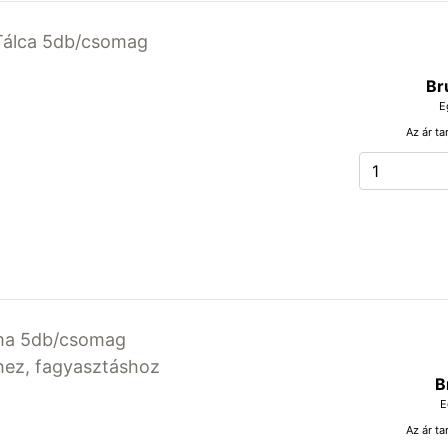
 Tálca 5db/csomag
Br
E
Az ár ta
rma 5db/csomag
ez, fagyasztáshoz
B
E
Az ár ta