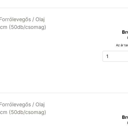
Forrólevegős / Olaj
23cm (50db/csomag)
Br
Az ár ta
Forrólevegős / Olaj
20cm (50db/csomag)
Br