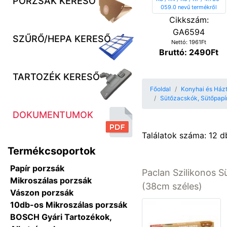
PORZSÁK KERESŐ
Cikkszám:
GA6594
SZŰRŐ/HEPA KERESŐ
Nettó: 1961Ft
Bruttó: 2490Ft
TARTOZÉK KERESŐ
Főoldal
Konyhai és Házta
Sütőzacskók, Sütőpapí
DOKUMENTUMOK
Találatok száma: 12 d
Termékcsoportok
Papír porzsák
Paclan Szilikonos S
Mikroszálas porzsák
(38cm széles)
Vászon porzsák
10db-os Mikroszálas porzsák
BOSCH Gyári Tartozékok,