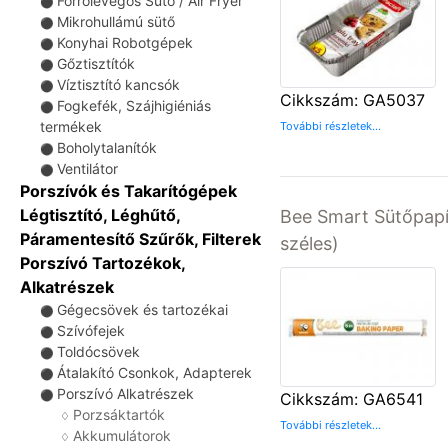
Forrólevegős Sütő / Air Fryer
⚫
Mikrohullámú sütő
⚫
Konyhai Robotgépek
⚫
Gőztisztítók
⚫
Víztisztító kancsók
⚫
Cikkszám: GA5037
Fogkefék, Szájhigiéniás
⚫
termékek
További részletek...
Boholytalanítók
⚫
Ventilátor
⚫
Porszívók és Takarítógépek
Légtisztító, Léghűtő,
Bee Smart Sütőpapí
Páramentesítő Szűrők, Filterek
széles)
Porszívó Tartozékok,
Alkatrészek
Gégecsövek és tartozékai
⚫
Szívófejek
⚫
Toldócsövek
⚫
Átalakító Csonkok, Adapterek
⚫
Porszívó Alkatrészek
⚫
Cikkszám: GA6541
Porzsáktartók
♢
További részletek...
Akkumulátorok
♢