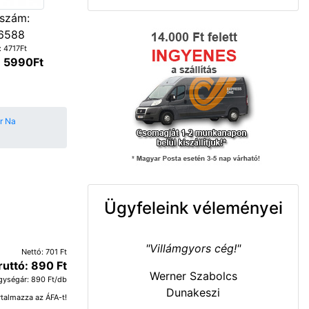
szám:
6588
: 4717Ft
: 5990Ft
or Na
Ügyfeleink véleményei
"Villámgyors cég!"
Nettó: 701 Ft
ruttó: 890 Ft
Werner Szabolcs
gységár: 890 Ft/db
Dunakeszi
rtalmazza az ÁFA-t!