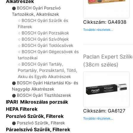
Alkatrészek
BOSCH Gyári Porszívó
⚫
Tartozékok, Alkatrészek
BOSCH Gyári Szűrők és
♢
Cikkszám: GA4938
Filterek
További részletek...
BOSCH Gyári Porzsákok
♢
BOSCH Gyári Szívófejek
♢
BOSCH Gyári Toldócsövek
♢
BOSCH Gyári Gégecsövek és
♢
Paclan Expert Szil
tartozékai
BOSCH Gyári Tartály,
(38cm széles)
♢
Portartály, Porzsáktartó, Töltő,
Akku és Egyéb Alkatrészek
BOSCH Gyári Háztartási Kis- és
⚫
Nagygép Alkatrészek
BOSCH Gyári Tisztítószerek
⚫
IPARI Mikroszálas porzsák
HEPA Filterek
Cikkszám: GA6127
Porszívó Szűrők, Filterek
További részletek...
Porszívó Szűrők, Filterek
⚫
Páraelszívó Szűrők, Filterek