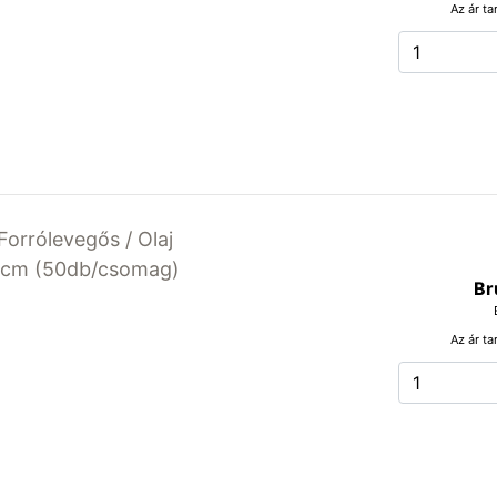
Az ár ta
Forrólevegős / Olaj
20cm (50db/csomag)
Br
Az ár ta