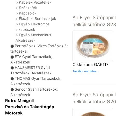
Kábelek,Vezetékek
♢
Szénkefék
♢
Kapcsolók
♢
Air Fryer Sütőpapír 
Ékszíjak, Bordásszíjak
♢
nélküli sütőhöz Ø
Egyéb Elektromos
♢
alkatrészek
Egyéb Mechanikus
♢
Alkatrészek
Portartályok, Vizes Tartályok és
⚫
tartozékai
ETA Gyári Tartozékok,
⚫
Alkatrészek
Cikkszám: GA6117
HAUSMEISTER Gyári
⚫
További részletek...
Tartozékok, Alkatrészek
THOMAS Gyári Tartozékok,
⚫
Alkatrészek
Sencor Gyári Tartozékok,
⚫
Air Fryer Sütőpapír 
Alkatrészek
Retro Minigrill
nélküli sütőhöz Ø
Porszívó és Takarítógép
Motorok