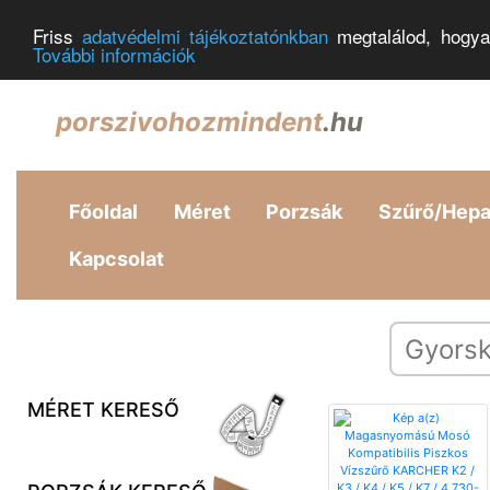
Friss
adatvédelmi tájékoztatónkban
megtalálod, hogya
További információk
porszivohozmindent
.hu
Főoldal
Méret
Porzsák
Szűrő/Hep
Kapcsolat
MÉRET KERESŐ