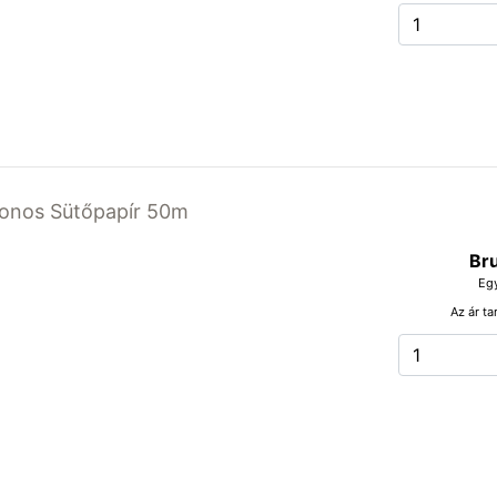
ikonos Sütőpapír 50m
Bru
Eg
Az ár ta