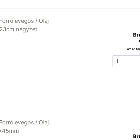
Forrólevegős / Olaj
x23cm négyzet
Br
Az ár ta
Forrólevegős / Olaj
60x45mm
Br