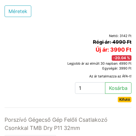
Méretek
Nettó: 3142 Ft
Régi ár: 4990 Ft
Új ár: 3990 Ft
-20.04 %
Legjobb ár az elmúlt 30 napban: 4990 Ft
Egységár: 3990 Ft
Az ár tartalmazza az ÁFA-t!
Kosárba
Kifutó
Porszívó Gégecső Gép Felőli Csatlakozó
Csonkkal TMB Dry P11 32mm