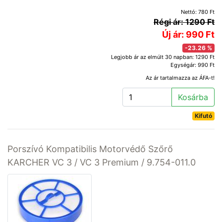
Nettó: 780 Ft
Régi ár: 1290 Ft
Új ár: 990 Ft
-23.26 %
Legjobb ár az elmúlt 30 napban: 1290 Ft
Egységár: 990 Ft
Az ár tartalmazza az ÁFA-t!
Kosárba
Kifutó
Porszívó Kompatibilis Motorvédő Szőrő
KARCHER VC 3 / VC 3 Premium / 9.754-011.0