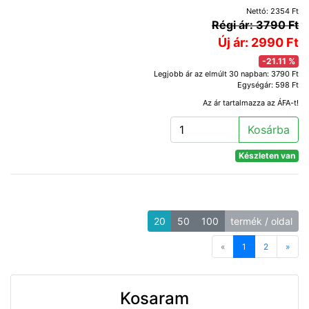
Nettó: 2354 Ft
Régi ár: 3790 Ft
Új ár: 2990 Ft
-21.11 %
Legjobb ár az elmúlt 30 napban: 3790 Ft
Egységár: 598 Ft
Az ár tartalmazza az ÁFA-t!
Kosárba
Készleten van
20
50
100
termék / oldal
«
Previous
1
2
»
Next
Kosaram