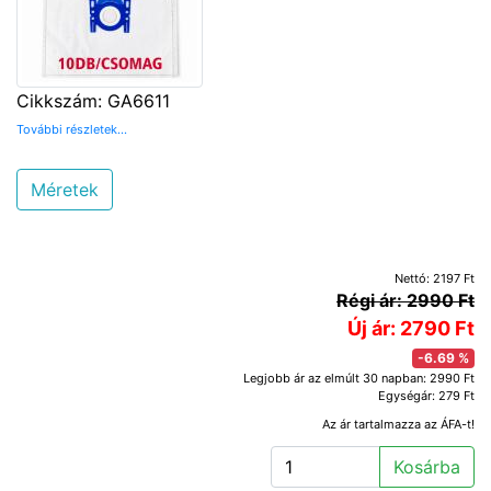
Cikkszám: GA6611
További részletek...
Méretek
Nettó: 2197 Ft
Régi ár: 2990 Ft
Új ár: 2790 Ft
-6.69 %
Legjobb ár az elmúlt 30 napban: 2990 Ft
Egységár: 279 Ft
Az ár tartalmazza az ÁFA-t!
Kosárba