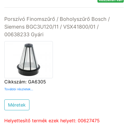
Porszívó Finomszűrő / Boholyszűrő Bosch /
Siemens BGC3U120/11 / VSX41800/01 /
00638233 Gyári
Cikkszám: GA6305
További részletek...
Méretek
Helyettesítő termék ezek helyett: 00627475