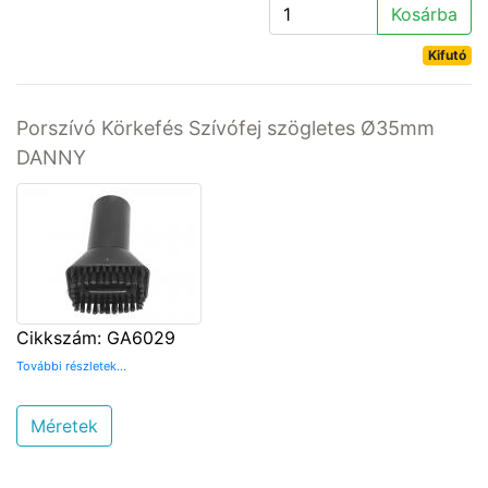
Kosárba
Kifutó
Porszívó Körkefés Szívófej szögletes Ø35mm
DANNY
Cikkszám: GA6029
További részletek...
Méretek