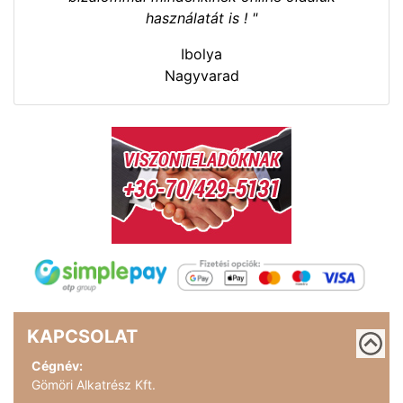
használatát is ! "
Ibolya
Nagyvarad
KAPCSOLAT
Cégnév:
Gömöri Alkatrész Kft.