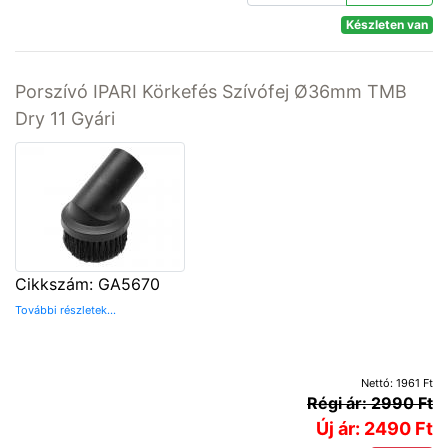
Készleten van
Porszívó IPARI Körkefés Szívófej Ø36mm TMB
Dry 11 Gyári
Cikkszám: GA5670
További részletek...
Nettó: 1961 Ft
Régi ár: 2990 Ft
Új ár: 2490 Ft