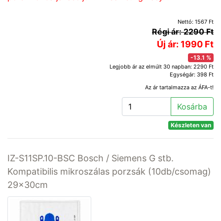
Nettó: 1567 Ft
Régi ár: 2290 Ft
Új ár: 1990 Ft
-13.1 %
Legjobb ár az elmúlt 30 napban: 2290 Ft
Egységár: 398 Ft
Az ár tartalmazza az ÁFA-t!
Kosárba
Készleten van
IZ-S11SP.10-BSC Bosch / Siemens G stb.
Kompatibilis mikroszálas porzsák (10db/csomag)
29x30cm