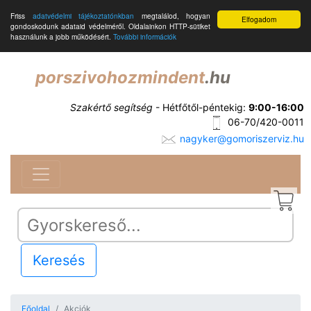
Friss
adatvédelmi tájékoztatónkban
megtalálod, hogyan
Elfogadom
gondoskodunk adataid védelméről. Oldalainkon HTTP-sütiket
használunk a jobb működésért.
További információk
porszivohozmindent
.hu
Szakértő segítség
- Hétfőtől-péntekig:
9:00-16:00
06-70/420-0011
nagyker@gomoriszerviz.hu
Keresés
Főoldal
Akciók