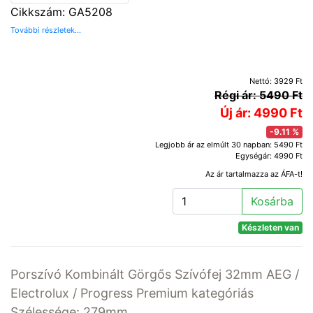
Cikkszám: GA5208
További részletek...
Nettó: 3929 Ft
Régi ár: 5490 Ft
Új ár: 4990 Ft
-9.11 %
Legjobb ár az elmúlt 30 napban: 5490 Ft
Egységár: 4990 Ft
Az ár tartalmazza az ÁFA-t!
Kosárba
Készleten van
Porszívó Kombinált Görgős Szívófej 32mm AEG /
Electrolux / Progress Premium kategóriás
Szélessége: 279mm