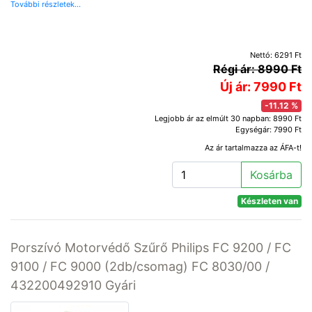
További részletek...
Nettó: 6291 Ft
Régi ár: 8990 Ft
Új ár: 7990 Ft
-11.12 %
Legjobb ár az elmúlt 30 napban: 8990 Ft
Egységár: 7990 Ft
Az ár tartalmazza az ÁFA-t!
Kosárba
Készleten van
Porszívó Motorvédő Szűrő Philips FC 9200 / FC
9100 / FC 9000 (2db/csomag) FC 8030/00 /
432200492910 Gyári