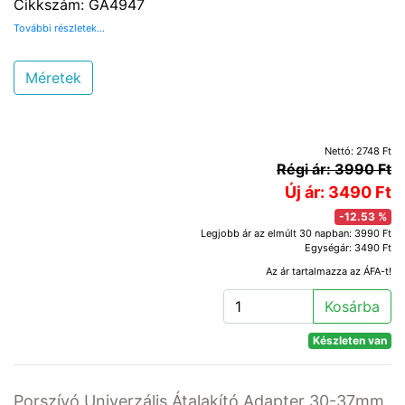
Cikkszám: GA4947
További részletek...
Méretek
Nettó: 2748 Ft
Régi ár: 3990 Ft
Új ár: 3490 Ft
-12.53 %
Legjobb ár az elmúlt 30 napban: 3990 Ft
Egységár: 3490 Ft
Az ár tartalmazza az ÁFA-t!
Kosárba
Készleten van
Porszívó Univerzális Átalakító Adapter 30-37mm