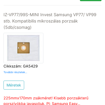
IZ-VP77/99S-MINI Invest Samsung VP77/ VP99
stb. Kompatibilis mikroszálas porzsák
(5db/csomag)
Cikkszám: GA5429
További részletek...
Méretek
225mmx170mm zsákméret! Kisebb porzsákterű
porszívókba javasoljuk. Pl: Samsung Easy...