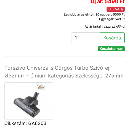
Új ár: 5490 Ft
-15.54 %
Legjobb ár az elmúlt 30 napban: 6500 Ft
Egységár: 549 Ft
Az ár tartalmazza az ÁFA-t!
Kosárba
Készleten van
Porszívó Univerzális Görgős Turbó Szívófej
Ø32mm Prémium kategóriás Szélessége: 275mm
Cikkszám: GA6203