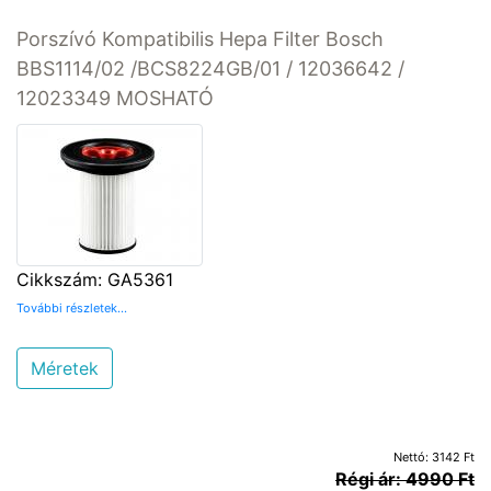
Porszívó Kompatibilis Hepa Filter Bosch
BBS1114/02 /BCS8224GB/01 / 12036642 /
12023349 MOSHATÓ
Cikkszám: GA5361
További részletek...
Méretek
Nettó: 3142 Ft
Régi ár: 4990 Ft