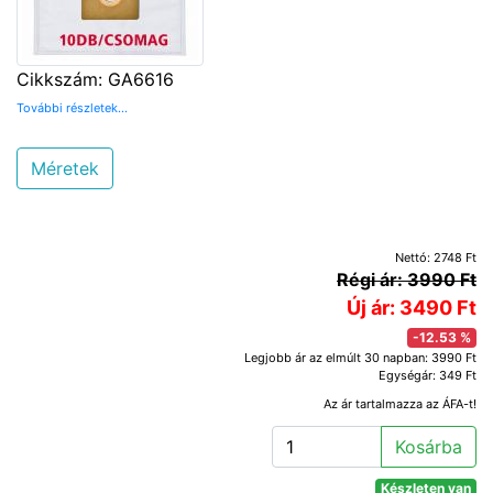
Cikkszám: GA6616
További részletek...
Méretek
Nettó: 2748 Ft
Régi ár: 3990 Ft
Új ár: 3490 Ft
-12.53 %
Legjobb ár az elmúlt 30 napban: 3990 Ft
Egységár: 349 Ft
Az ár tartalmazza az ÁFA-t!
Kosárba
Készleten van