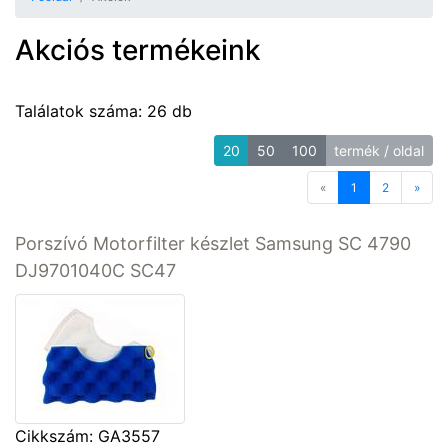
Akciós termékeink
Találatok száma: 26 db
20
50
100
termék / oldal
«
Previous
1
2
»
Next
Porszívó Motorfilter készlet Samsung SC 4790
DJ9701040C SC47
Cikkszám: GA3557