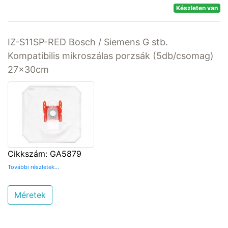
Készleten van
IZ-S11SP-RED Bosch / Siemens G stb.
Kompatibilis mikroszálas porzsák (5db/csomag)
27x30cm
Cikkszám: GA5879
További részletek...
Méretek