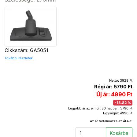
Cikkszám: GA5051
További részletek...
Nettó: 3929 Ft
Régi ár: 5790 Ft
Új ár: 4990 Ft
-13.82 %
Legjobb ár az elmúlt 30 napban: 5790 Ft
Egységár: 4990 Ft
Az ár tartalmazza az ÁFA-t!
Kosárba