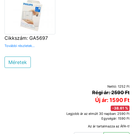
Cikkszám: GA5697
További részletek...
Méretek
Nettó: 1252 Ft
Régi ár: 2590 Ft
Új ár: 1590 Ft
-38.61 %
Legjobb ár az elmúlt 30 napban: 2590 Ft
Egységár: 1590 Ft
Az ár tartalmazza az ÁFA-t!