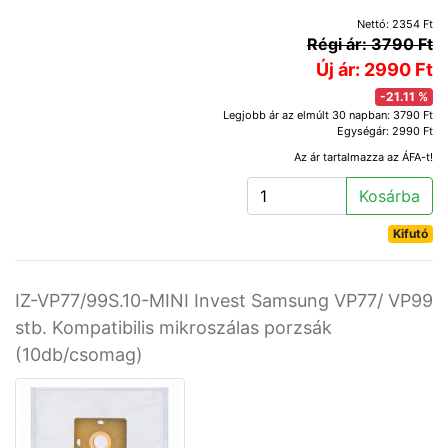
Nettó: 2354 Ft
Régi ár: 3790 Ft
Új ár: 2990 Ft
-21.11 %
Legjobb ár az elmúlt 30 napban: 3790 Ft
Egységár: 2990 Ft
Az ár tartalmazza az ÁFA-t!
Kosárba
Kifutó
IZ-VP77/99S.10-MINI Invest Samsung VP77/ VP99
stb. Kompatibilis mikroszálas porzsák
(10db/csomag)