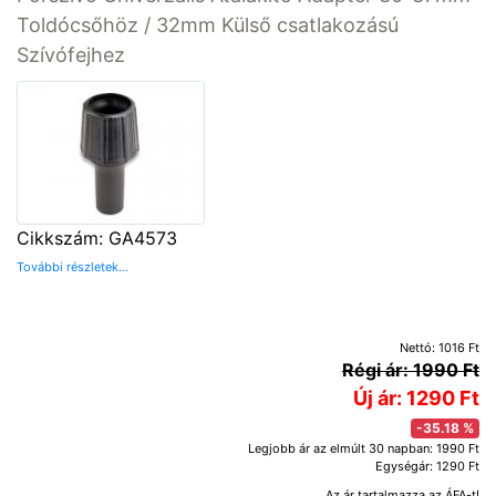
Toldócsőhöz / 32mm Külső csatlakozású
Szívófejhez
Cikkszám: GA4573
További részletek...
Nettó: 1016 Ft
Régi ár: 1990 Ft
Új ár: 1290 Ft
-35.18 %
Legjobb ár az elmúlt 30 napban: 1990 Ft
Egységár: 1290 Ft
Az ár tartalmazza az ÁFA-t!