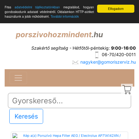
Friss
adatvédelmi tájékoztatónkban
megtalálod, hogyan
Elfogadom
gondoskodunk adataid védelméről. Oldalainkon HTTP-sütiket
használunk a jobb működésért.
További információk
porszivohozmindent
.hu
Szakértő segítség
- Hétfőtől-péntekig:
9:00-16:00
06-70/420-0011
nagyker@gomoriszerviz.hu
Keresés