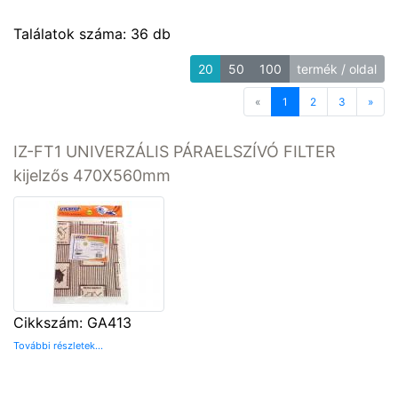
Találatok száma: 36 db
20
50
100
termék / oldal
«
Previous
1
2
3
»
Next
IZ-FT1 UNIVERZÁLIS PÁRAELSZÍVÓ FILTER
kijelzős 470X560mm
Cikkszám: GA413
További részletek...