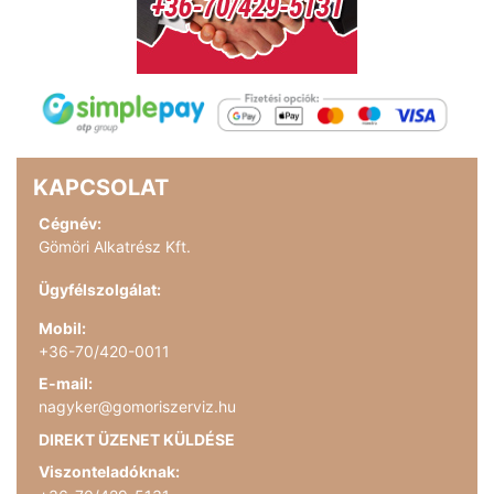
KAPCSOLAT
Cégnév:
Gömöri Alkatrész Kft.
Ügyfélszolgálat:
Mobil:
+36-70/420-0011
E-mail:
nagyker@gomoriszerviz.hu
DIREKT ÜZENET KÜLDÉSE
Viszonteladóknak: