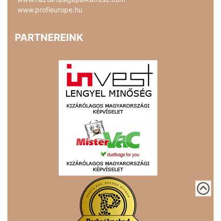
www.profieurope.hu
PARTNEREINK