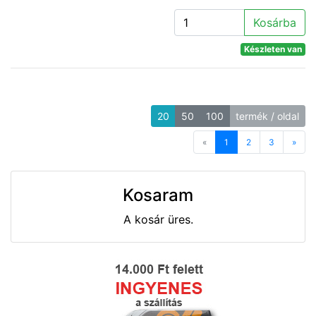
Kosárba
Készleten van
20
50
100
termék / oldal
«
Previous
1
2
3
»
Next
Kosaram
A kosár üres.